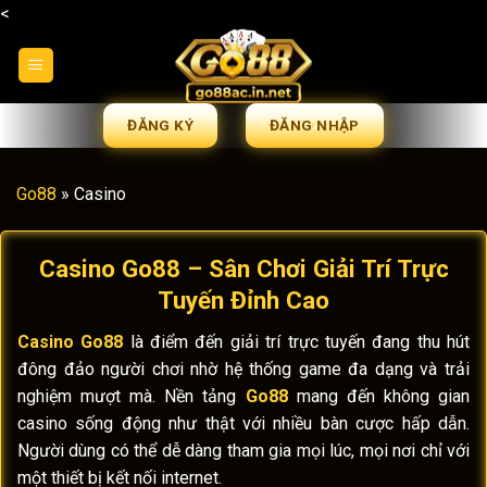
<
Skip
to
content
ĐĂNG KÝ
ĐĂNG NHẬP
Go88
»
Casino
Casino Go88 – Sân Chơi Giải Trí Trực
Tuyến Đỉnh Cao
Casino Go88
là điểm đến giải trí trực tuyến đang thu hút
đông đảo người chơi nhờ hệ thống game đa dạng và trải
nghiệm mượt mà. Nền tảng
Go88
mang đến không gian
casino sống động như thật với nhiều bàn cược hấp dẫn.
Người dùng có thể dễ dàng tham gia mọi lúc, mọi nơi chỉ với
một thiết bị kết nối internet.