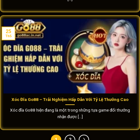
25
Th5
Xóc Đĩa Go88 – Trải Nghiệm Hấp Dẫn Với Tỷ Lệ Thưởng Cao
Xóc đĩa Go88 hiện đang là một trong những tựa game đổi thưởng
nhận được [...]
1
2