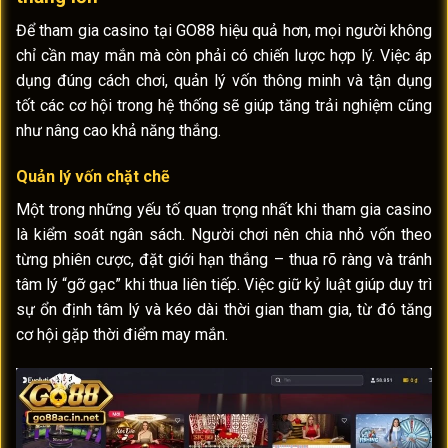
Để tham gia casino tại GO88 hiệu quả hơn, mọi người không
chỉ cần may mắn mà còn phải có chiến lược hợp lý. Việc áp
dụng đúng cách chơi, quản lý vốn thông minh và tận dụng
tốt các cơ hội trong hệ thống sẽ giúp tăng trải nghiệm cũng
như nâng cao khả năng thắng.
Quản lý vốn chặt chẽ
Một trong những yếu tố quan trọng nhất khi tham gia casino
là kiểm soát ngân sách. Người chơi nên chia nhỏ vốn theo
từng phiên cược, đặt giới hạn thắng – thua rõ ràng và tránh
tâm lý “gỡ gạc” khi thua liên tiếp. Việc giữ kỷ luật giúp duy trì
sự ổn định tâm lý và kéo dài thời gian tham gia, từ đó tăng
cơ hội gặp thời điểm may mắn.