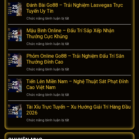
Thưởng
Đề
Đánh Bài Go88 – Trải Nghiệm Lasvegas Trực
Pháp
Tức
25
Online
Giải
Tuyến Uy Tín
Thì
Th5
–
Trí
Chức năng bình luận bị tắt
ở
Xu
Số
Đánh
Hướng
Học
Bài
Mậu Binh Online – Đấu Trí Sắp Xếp Nhận
Cá
Đỉnh
25
Go88
Cược
Thưởng Cực Khủng
Cao
Th5
–
Số
Chức năng bình luận bị tắt
ở
Trải
Học
Mậu
Nghiệm
Đổi
Binh
Phỏm Online Go88 – Trải Nghiệm Đấu Trí Săn
Lasvegas
Thưởng
25
Online
Trực
Thưởng Đỉnh Cao
2026
Th5
–
Tuyến
Chức năng bình luận bị tắt
ở
Đấu
Uy
Phỏm
Trí
Tín
Online
Tiến Lên Miền Nam – Nghệ Thuật Sát Phạt Đỉnh
Sắp
25
Go88
Xếp
Cao Việt Nam
Th5
–
Nhận
Chức năng bình luận bị tắt
ở
Trải
Thưởng
Tiến
Nghiệm
Cực
Lên
Tài Xỉu Trực Tuyến – Xu Hướng Giải Trí Hàng Đầu
Đấu
Khủng
25
Miền
Trí
2026
Th5
Nam
Săn
Chức năng bình luận bị tắt
ở
–
Thưởng
Tài
Nghệ
Đỉnh
Xỉu
Thuật
Cao
Trực
Sát