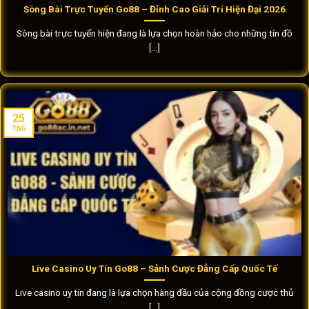
Sòng Bài Trực Tuyến Go88 – Đỉnh Cao Giải Trí Hiện Đại 2026
Sòng bài trực tuyến hiện đang là lựa chọn hoàn hảo cho những tín đồ
[...]
25
Th5
Live Casino Uy Tín Go88 – Sảnh Cược Đẳng Cấp Quốc Tế
Live casino uy tín đang là lựa chọn hàng đầu của cộng đồng cược thủ
[...]