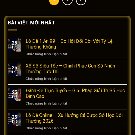
BÀI VIẾT MỚI NHẤT
Lô Đề 1 Ăn 99 – Cơ Hội Đổi Đời Với Tỷ Lệ
25
Thưởng Khủng
Th5
Chức năng bình luận bị tắt
ở
Lô
Đề
Xổ Số Siêu Tốc – Chinh Phục Con Số Nhận
25
1
Thưởng Tức Thì
Th5
Ăn
Chức năng bình luận bị tắt
ở
99
Xổ
–
Số
Đánh Đề Trực Tuyến – Giải Pháp Giải Trí Số Học
Cơ
25
Siêu
Hội
Đỉnh Cao
Th5
Tốc
Đổi
Chức năng bình luận bị tắt
ở
–
Đời
Đánh
Chinh
Với
Đề
Lô Đề Online – Xu Hướng Cá Cược Số Học Đổi
Phục
Tỷ
25
Trực
Con
Thưởng 2026
Lệ
Th5
Tuyến
Số
Thưởng
Chức năng bình luận bị tắt
ở
–
Nhận
Khủng
Lô
Giải