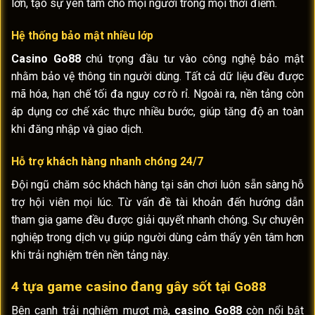
lớn, tạo sự yên tâm cho mọi người trong mọi thời điểm.
Hệ thống bảo mật nhiều lớp
Casino Go88
chú trọng đầu tư vào công nghệ bảo mật
nhằm bảo vệ thông tin người dùng. Tất cả dữ liệu đều được
mã hóa, hạn chế tối đa nguy cơ rò rỉ. Ngoài ra, nền tảng còn
áp dụng cơ chế xác thực nhiều bước, giúp tăng độ an toàn
khi đăng nhập và giao dịch.
Hỗ trợ khách hàng nhanh chóng 24/7
Đội ngũ chăm sóc khách hàng tại sân chơi luôn sẵn sàng hỗ
trợ hội viên mọi lúc. Từ vấn đề tài khoản đến hướng dẫn
tham gia game đều được giải quyết nhanh chóng. Sự chuyên
nghiệp trong dịch vụ giúp người dùng cảm thấy yên tâm hơn
khi trải nghiệm trên nền tảng này.
4 tựa game casino đang gây sốt tại Go88
Bên cạnh trải nghiệm mượt mà,
casino Go88
còn nổi bật