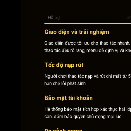
Hỗ trợ
✅
Giao diện và trải nghiệm
Giao diện được tối ưu cho thao tác nhanh
thao tác đều rõ ràng, menu dễ định vị và kh
Tốc độ nạp rút
Người chơi thao tác nạp và rút chỉ mất từ 5
hạn chế lỗi phát sinh.
Bảo mật tài khoản
Hệ thống bảo mật tích hợp xác thực hai lớ
cần, đảm bảo quyền chủ động mọi lúc.
Đa sảnh game