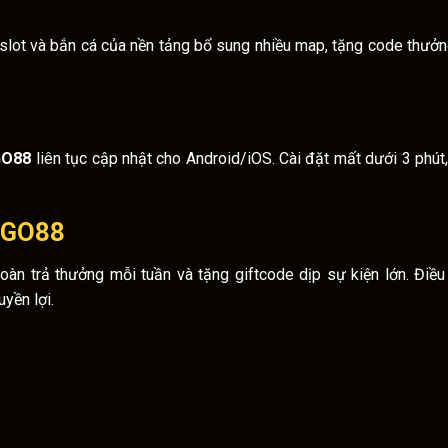
nh, slot và bắn cá của nền tảng bổ sung nhiều map, tặng code thư
GO88
liên tục cập nhật cho Android/iOS. Cài đặt mất dưới 3 phút,
GO88
oàn trả thưởng mỗi tuần và tặng giftcode dịp sự kiện lớn. Điều 
yền lợi.