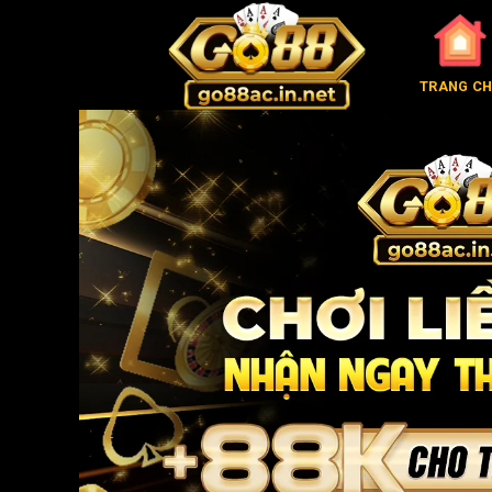
Skip
to
content
TRANG C