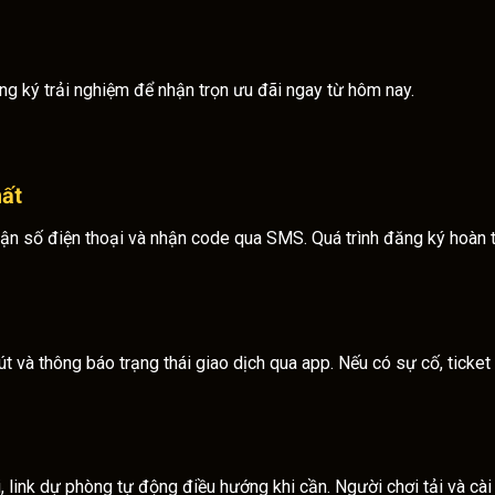
 ký trải nghiệm để nhận trọn ưu đãi ngay từ hôm nay.
ất
nhận số điện thoại và nhận code qua SMS. Quá trình đăng ký hoàn tấ
út và thông báo trạng thái giao dịch qua app. Nếu có sự cố, ticke
link dự phòng tự động điều hướng khi cần. Người chơi tải và cài 