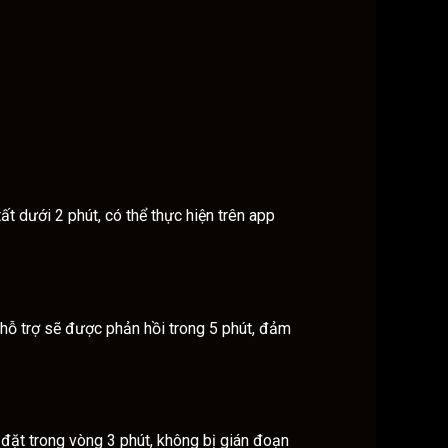
t dưới 2 phút, có thể thực hiện trên app
t hỗ trợ sẽ được phản hồi trong 5 phút, đảm
đặt trong vòng 3 phút, không bị gián đoạn