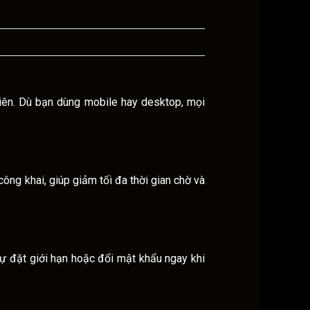
hiên. Dù bạn dùng mobile hay desktop, mọi
công khai, giúp giảm tối đa thời gian chờ và
tự đặt giới hạn hoặc đổi mật khẩu ngay khi