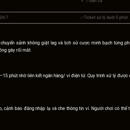
✅
bắn cá
24/7
✅
Ticket xử lý dưới 5 phút
, chuyển sảnh không giật lag và lịch sử cược minh bạch từng p
ông gây rối mắt.
–15 phút nhờ liên kết ngân hàng/ ví điện tử. Quy trình xử lý được 
p, cảnh báo đăng nhập lạ và che thông tin ví. Người chơi có thể 