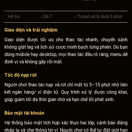
Hỗ trợ
✅
24/7
✅
Ticket xử lý dưới 5 phút
Giao diện và trải nghiệm
Giao diện được tối ưu cho thao tác nhanh, chuyển sảnh
không giật lag và lịch sử cược minh bạch từng phiên. Dù bạn
dùng mobile hay desktop, mọi thao tác đều rõ ràng, menu dễ
định vị và không gây rối mắt.
Tốc độ nạp rút
Người chơi thao tác nạp và rút chỉ mất từ 5–15 phút nhờ liên
kết ngân hàng/ ví điện tử. Quy trình xử lý được công khai,
giúp giảm tối đa thời gian chờ và hạn chế lỗi phát sinh.
Bảo mật tài khoản
Hệ thống bảo mật tích hợp xác thực hai lớp, cảnh báo đăng
nhập lạ và che thông tin ví. Người chơi có thể tự đặt giới hạn