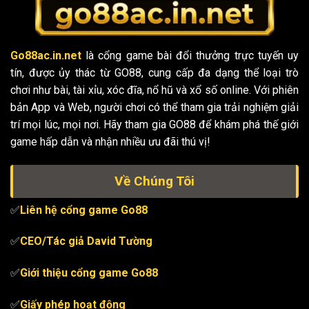
Go88ac.in.net
là cổng game bài đổi thưởng trực tuyến uy
tín, được ủy thác từ GO88, cung cấp đa dạng thể loại trò
chơi như bài, tài xỉu, xóc đĩa, nổ hũ và xổ số online. Với phiên
bản App và Web, người chơi có thể tham gia trải nghiệm giải
trí mọi lúc, mọi nơi. Hãy tham gia GO88 để khám phá thế giới
game hấp dẫn và nhận nhiều ưu đãi thú vị!
Về Chúng Tôi
✅
Liên hệ cổng game
Go88
✅
CEO/
Tác giả David Tường
✅
Giới thiệu cổng game
Go88
✅
Giấy phép hoạt động