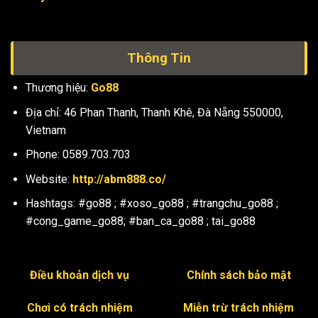
Thông Tin
Thương hiệu:
Go88
Địa chỉ: 46 Phan Thanh, Thanh Khê, Đà Nẵng 550000,
Vietnam
Phone: 0589.703.703
Website:
http://abm888.co/
Hashtags: #go88 ; #xoso_go88 ; #trangchu_go88 ;
#cong_game_go88; #ban_ca_go88 ; tai_go88
Điều khoản dịch vụ
Chính sách bảo mật
Chơi có trách nhiệm
Miễn trừ trách nhiệm