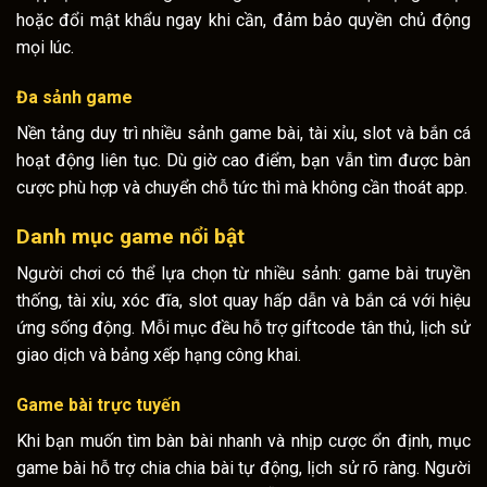
hoặc đổi mật khẩu ngay khi cần, đảm bảo quyền chủ động
mọi lúc.
Đa sảnh game
Nền tảng duy trì nhiều sảnh game bài, tài xỉu, slot và bắn cá
hoạt động liên tục. Dù giờ cao điểm, bạn vẫn tìm được bàn
cược phù hợp và chuyển chỗ tức thì mà không cần thoát app.
Danh mục game nổi bật
Người chơi có thể lựa chọn từ nhiều sảnh: game bài truyền
thống, tài xỉu, xóc đĩa, slot quay hấp dẫn và bắn cá với hiệu
ứng sống động. Mỗi mục đều hỗ trợ giftcode tân thủ, lịch sử
giao dịch và bảng xếp hạng công khai.
Game bài trực tuyến
Khi bạn muốn tìm bàn bài nhanh và nhịp cược ổn định, mục
game bài hỗ trợ chia chia bài tự động, lịch sử rõ ràng. Người