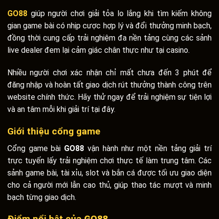
GO88
giúp người chơi giải tỏa lo lắng khi tìm kiếm không
gian game bài có nhịp cược hợp lý và đổi thưởng minh bạch,
đồng thời cung cấp trải nghiệm đa nền tảng cùng các sảnh
live dealer đem lại cảm giác chân thực như tại casino.
Nhiều người chơi xác nhận chỉ mất chưa đến 3 phút để
đăng nhập và hoàn tất giao dịch rút thưởng thành công trên
website chính thức. Hãy thử ngay để trải nghiệm sự tiện lợi
và an tâm mỗi khi giải trí tại đây.
Giới thiệu cổng game
Cổng game bài
GO88
vận hành như một nền tảng giải trí
trực tuyến lấy trải nghiệm chơi thực tế làm trung tâm. Các
sảnh game bài, tài xỉu, slot và bắn cá được tối ưu giao diện
cho cả người mới lẫn cao thủ, giúp thao tác mượt và minh
bạch từng giao dịch.
Điểm nổi bật của
GO88