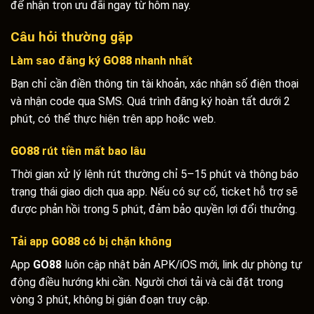
để nhận trọn ưu đãi ngay từ hôm nay.
Câu hỏi thường gặp
Làm sao đăng ký
GO88
nhanh nhất
Bạn chỉ cần điền thông tin tài khoản, xác nhận số điện thoại
và nhận code qua SMS. Quá trình đăng ký hoàn tất dưới 2
phút, có thể thực hiện trên app hoặc web.
GO88
rút tiền mất bao lâu
Thời gian xử lý lệnh rút thường chỉ 5–15 phút và thông báo
trạng thái giao dịch qua app. Nếu có sự cố, ticket hỗ trợ sẽ
được phản hồi trong 5 phút, đảm bảo quyền lợi đổi thưởng.
Tải app
GO88
có bị chặn không
App
GO88
luôn cập nhật bản APK/iOS mới, link dự phòng tự
động điều hướng khi cần. Người chơi tải và cài đặt trong
vòng 3 phút, không bị gián đoạn truy cập.