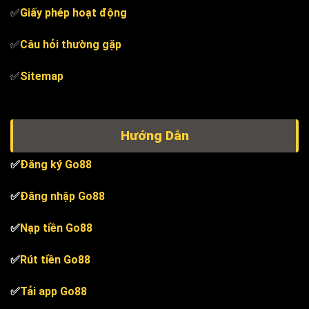
✅
Giấy phép hoạt động
✅
Câu hỏi thường gặp
✅
Sitemap
Hướng Dẫn
✅
Đăng ký Go88
✅
Đăng nhập Go88
✅
Nạp tiền Go88
✅
Rút tiền Go88
✅
Tải app Go88