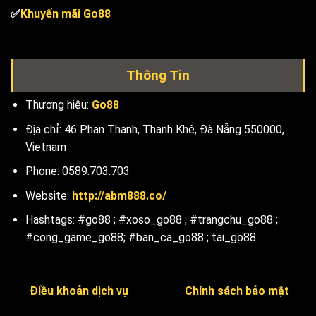
✅
Khuyến mãi Go88
Thông Tin
Thương hiệu:
Go88
Địa chỉ: 46 Phan Thanh, Thanh Khê, Đà Nẵng 550000,
Vietnam
Phone: 0589.703.703
Website:
http://abm888.co/
Hashtags: #go88 ; #xoso_go88 ; #trangchu_go88 ;
#cong_game_go88; #ban_ca_go88 ; tai_go88
Điều khoản dịch vụ
Chính sách bảo mật