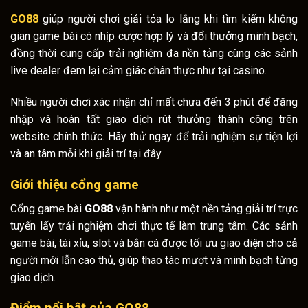
GO88
giúp người chơi giải tỏa lo lắng khi tìm kiếm không
gian game bài có nhịp cược hợp lý và đổi thưởng minh bạch,
đồng thời cung cấp trải nghiệm đa nền tảng cùng các sảnh
live dealer đem lại cảm giác chân thực như tại casino.
Nhiều người chơi xác nhận chỉ mất chưa đến 3 phút để đăng
nhập và hoàn tất giao dịch rút thưởng thành công trên
website chính thức. Hãy thử ngay để trải nghiệm sự tiện lợi
và an tâm mỗi khi giải trí tại đây.
Giới thiệu cổng game
Cổng game bài
GO88
vận hành như một nền tảng giải trí trực
tuyến lấy trải nghiệm chơi thực tế làm trung tâm. Các sảnh
game bài, tài xỉu, slot và bắn cá được tối ưu giao diện cho cả
người mới lẫn cao thủ, giúp thao tác mượt và minh bạch từng
giao dịch.
Điểm nổi bật của
GO88