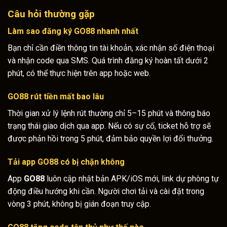
Câu hỏi thường gặp
Làm sao đăng ký
GO88
nhanh nhất
Bạn chỉ cần điền thông tin tài khoản, xác nhận số điện thoại
và nhận code qua SMS. Quá trình đăng ký hoàn tất dưới 2
phút, có thể thực hiện trên app hoặc web.
GO88
rút tiền mất bao lâu
Thời gian xử lý lệnh rút thường chỉ 5–15 phút và thông báo
trạng thái giao dịch qua app. Nếu có sự cố, ticket hỗ trợ sẽ
được phản hồi trong 5 phút, đảm bảo quyền lợi đổi thưởng.
Tải app
GO88
có bị chặn không
App
GO88
luôn cập nhật bản APK/iOS mới, link dự phòng tự
động điều hướng khi cần. Người chơi tải và cài đặt trong
vòng 3 phút, không bị gián đoạn truy cập.