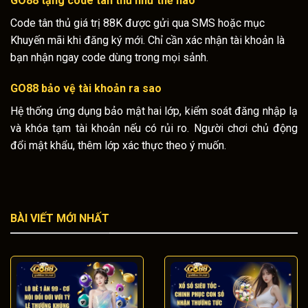
GO88
tặng code tân thủ như thế nào
Code tân thủ giá trị 88K được gửi qua SMS hoặc mục
Khuyến mãi khi đăng ký mới. Chỉ cần xác nhận tài khoản là
bạn nhận ngay code dùng trong mọi sảnh.
GO88
bảo vệ tài khoản ra sao
Hệ thống ứng dụng bảo mật hai lớp, kiểm soát đăng nhập lạ
và khóa tạm tài khoản nếu có rủi ro. Người chơi chủ động
đổi mật khẩu, thêm lớp xác thực theo ý muốn.
BÀI VIẾT MỚI NHẤT