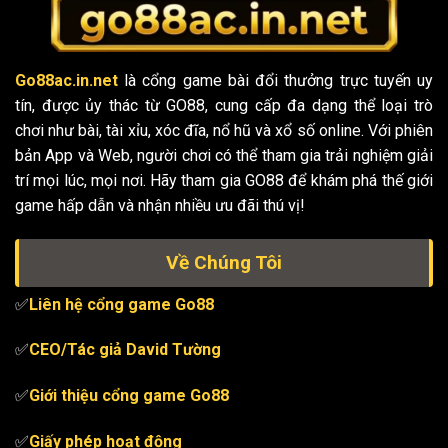
Go88ac.in.net
là cổng game bài đổi thưởng trực tuyến uy
tín, được ủy thác từ GO88, cung cấp đa dạng thể loại trò
chơi như bài, tài xỉu, xóc đĩa, nổ hũ và xổ số online. Với phiên
bản App và Web, người chơi có thể tham gia trải nghiệm giải
trí mọi lúc, mọi nơi. Hãy tham gia GO88 để khám phá thế giới
game hấp dẫn và nhận nhiều ưu đãi thú vị!
Về Chúng Tôi
✅
Liên hệ cổng game
Go88
✅
CEO/
Tác giả David Tường
✅
Giới thiệu cổng game
Go88
✅
Giấy phép hoạt động