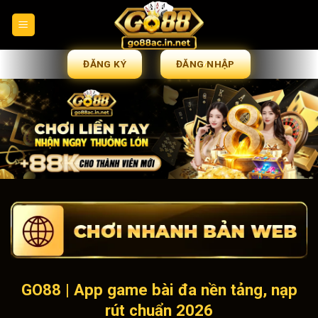
Skip
to
content
ĐĂNG KÝ
ĐĂNG NHẬP
GO88
| App game bài đa nền tảng, nạp
rút chuẩn 2026