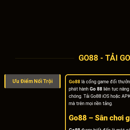
GO88 - TẢI 
Ưu Điểm Nổi Trội
Go88
là cổng game đổi thưởng
phát hành
Go 88
liên tục nâng
chóng. Tải Go88 iOS hoặc APK
mà trên mọi nền tảng.
Go88 – Sân chơi gi