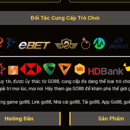
iải trí trực tuyến được nhiều người lựa
Đối Tác Cung Cấp Trò Chơi
trực tuyến thu hút đông đảo người tham gia nhờ hệ sinh thái giả
ng phát triển lâu dài, nền tảng liên tục nâng cấp công nghệ nhằm
ện thoại Android, iOS và các thiết bị khác.
 phẩm giải trí, Go88 còn tập trung nâng cao chất lượng dịch vụ 
àng cao của người dùng. Giao diện thân thiện, thao tác đơn giản 
úp nền tảng duy trì sức hút trên thị trường.
tín, được ủy thác từ GO88, cung cấp đa dạng thể loại trò chơi nh
Go88 được giới thiệu là sở hữu chứng nhận từ First Cagayan Lei
ải trí mọi lúc, mọi nơi. Hãy tham gia GO88 để khám phá thế giới 
 uy tín trong lĩnh vực giải trí trực tuyến tại châu Á. Đây được
của thương hiệu và mang lại sự an tâm cho cộng đồng người chơi 
 game go88, Link go88, Nhà cái go88, Tải go88, App Go88, go8, t
Hướng Dẫn
Sản Phẩm