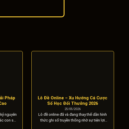
giải trí trực tuyến, góp phần
 các tiêu chuẩn quản lý và
n tâm cho người tham gia.
 bao gồm game bài đổi thưởng,
xuyên cập nhật sản phẩm mới,
 di động lẫn máy tính.
ng cùng đội ngũ chăm sóc
 nghiệp, đáp ứng nhu cầu của
ải Pháp
Lô Đề Online – Xu Hướng Cá Cược
 Cao
Số Học Đổi Thưởng 2026
25/05/2026
 kỷ nguyên
Lô đề online đã và đang thay thế dần hình
 từng bước khẳng định vị thế
ác con số
thức ghi số truyền thống nhờ sự tiện lợi
âm khi tìm kiếm một cổng game
cùng tỷ lệ trả [...]