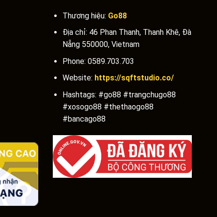
Thương hiệu:
Go88
Địa chỉ: 46 Phan Thanh, Thanh Khê, Đà
Nẵng 550000, Vietnam
Phone: 0589.703.703
Website:
https://sqftstudio.co/
Hashtags: #go88 #trangchugo88
#xosogo88 #thethaogo88
#bancago88