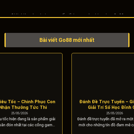
Giới thiệu sân chơi trực tuyến đỉnh cao trên thị trường Go88
Go88 sở hữu các chứng nhận và giấy phép liên quan đến lĩnh vực 
Bài viết Go88 mới nhất
g quá trình vận hành. Đơn vị này cũng cho biết nền tảng đáp ứng
uy tín trong ngành, từ đó nâng cao độ tin cậy và mang lại sự yê
o88 thu hút lượng lớn người dùng là hệ thống trò chơi đa dạng,
yến và nhiều chuyên mục giải trí hấp dẫn khác. Nền tảng thường 
ấp công nghệ nhằm mang đến trải nghiệm mượt mà trên cả thiết bị
ầu tư vào hệ thống bảo mật dữ liệu, hỗ trợ giao dịch nhanh chó
. Những yếu tố này góp phần xây dựng môi trường giải trí chuyên
iêu Tốc – Chinh Phục Con
Đánh Đề Trực Tuyến – Gi
ngoài nước.
Nhận Thưởng Tức Thì
Giải Trí Số Học Đỉnh
25/05/2026
25/05/2026
u tốc hiện đang là sản phẩm giải
Đánh đề trực tuyến đã mở ra một
 vững cùng việc không ngừng cải thiện chất lượng dịch vụ, Go88
 săn đón nhất tại các cổng game
mới cho những tín đồ đam mê c
trí trực tuyến, trở thành lựa chọn được nhiều người dùng quan t
trực tuyến nhờ tốc [...]
may mắn trên [...]