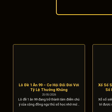
Theo thông tin được công bố, 
khẳng định tính minh bạch tron
giám sát từ những tổ chức có 
Một trong những yếu tố giúp G
nổ hũ, bắn cá, casino trực tu
tối ưu tốc độ xử lý và nâng c
Bên cạnh đó, Go88 chú trọng đ
khách hàng hoạt động liên tục
Lô Đề 1 Ăn 99 – Cơ Hội Đổi Đời Với
Xổ Số S
đông đảo người chơi trong và 
Tỷ Lệ Thưởng Khủng
Số 
25/05/2026
Lô đề 1 ăn 99 đang trở thành tâm điểm chú
Xổ số siê
Nhờ định hướng phát triển bền
ý của cộng đồng ngư thủ số học nhờ mức
trí được
của mình trong lĩnh vực giải 
trả thưởng [...]