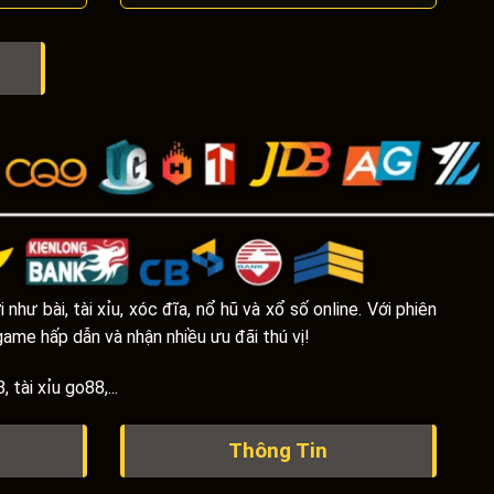
 chọn
i trí phong phú và khả năng
 tối ưu tốc độ xử lý, mang đến
và hoàn thiện hệ thống bảo
cùng quy trình giao dịch
ư bài, tài xỉu, xóc đĩa, nổ hũ và xổ số online. Với phiên
sure & Resort Corporation
game hấp dẫn và nhận nhiều ưu đãi thú vị!
 xem là một trong những yếu tố
trong quá trình trải nghiệm
ài xỉu go88,...
Thông Tin