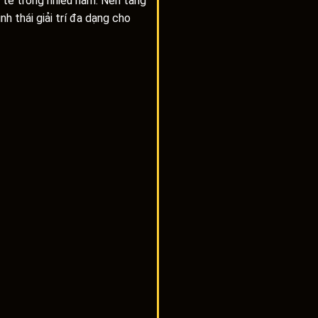
tế trong nhiều năm. Nền tảng
 thái giải trí đa dạng cho