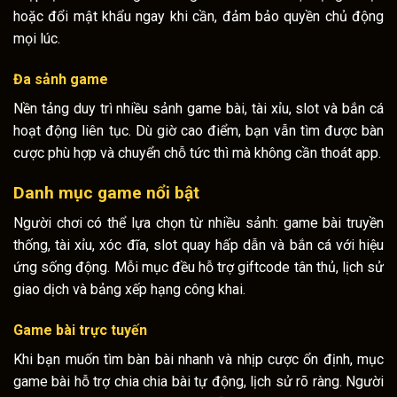
hoặc đổi mật khẩu ngay khi cần, đảm bảo quyền chủ động
mọi lúc.
Đa sảnh game
Nền tảng duy trì nhiều sảnh game bài, tài xỉu, slot và bắn cá
hoạt động liên tục. Dù giờ cao điểm, bạn vẫn tìm được bàn
cược phù hợp và chuyển chỗ tức thì mà không cần thoát app.
Danh mục game nổi bật
Người chơi có thể lựa chọn từ nhiều sảnh: game bài truyền
thống, tài xỉu, xóc đĩa, slot quay hấp dẫn và bắn cá với hiệu
ứng sống động. Mỗi mục đều hỗ trợ giftcode tân thủ, lịch sử
giao dịch và bảng xếp hạng công khai.
Game bài trực tuyến
Khi bạn muốn tìm bàn bài nhanh và nhịp cược ổn định, mục
game bài hỗ trợ chia chia bài tự động, lịch sử rõ ràng. Người