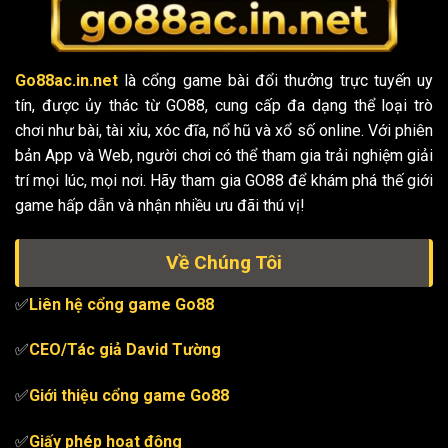
Go88ac.in.net
là cổng game bài đổi thưởng trực tuyến uy
tín, được ủy thác từ GO88, cung cấp đa dạng thể loại trò
chơi như bài, tài xỉu, xóc đĩa, nổ hũ và xổ số online. Với phiên
bản App và Web, người chơi có thể tham gia trải nghiệm giải
trí mọi lúc, mọi nơi. Hãy tham gia GO88 để khám phá thế giới
game hấp dẫn và nhận nhiều ưu đãi thú vị!
Về Chúng Tôi
✅
Liên hệ cổng game
Go88
✅
CEO/
Tác giả David Tường
✅
Giới thiệu cổng game
Go88
✅
Giấy phép hoạt động