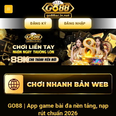
Skip
to
content
ĐĂNG KÝ
ĐĂNG NHẬP
GO88
| App game bài đa nền tảng, nạp
rút chuẩn 2026