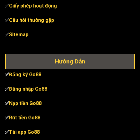
✅
Giấy phép hoạt động
✅
Câu hỏi thường gặp
✅
Sitemap
Hướng Dẫn
✅
Đăng ký Go88
✅
Đăng nhập Go88
✅
Nạp tiền Go88
✅
Rút tiền Go88
✅
Tải app Go88