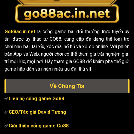
Go88ac.in.net
là cổng game bài đổi thưởng trực tuyến uy
tín, được ủy thác từ GO88, cung cấp đa dạng thể loại trò
chơi như bài, tài xỉu, xóc đĩa, nổ hũ và xổ số online. Với phiên
bản App và Web, người chơi có thể tham gia trải nghiệm giải
trí mọi lúc, mọi nơi. Hãy tham gia GO88 để khám phá thế giới
game hấp dẫn và nhận nhiều ưu đãi thú vị!
Về Chúng Tôi
✅
Liên hệ cổng game
Go88
✅
CEO/
Tác giả David Tường
✅
Giới thiệu cổng game
Go88