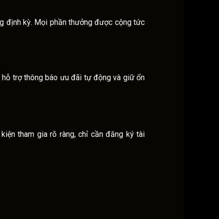
ởng định kỳ. Mọi phần thưởng được cộng tức
 hỗ trợ thông báo ưu đãi tự động và giữ ổn
kiện tham gia rõ ràng, chỉ cần đăng ký tài