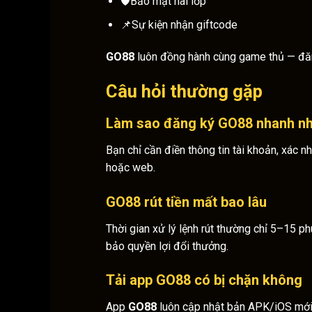
🛡️
Bảo mật hai lớp
📌
Sự kiện nhận giftcode
GO88
luôn đồng hành cùng game thủ — đăng
Câu hỏi thường gặp
Làm sao đăng ký
GO88
nhanh nh
Bạn chỉ cần điền thông tin tài khoản, xác 
hoặc web.
GO88
rút tiền mất bao lâu
Thời gian xử lý lệnh rút thường chỉ 5–15 ph
bảo quyền lợi đổi thưởng.
Tải app
GO88
có bị chặn không
App
GO88
luôn cập nhật bản APK/iOS mới, 