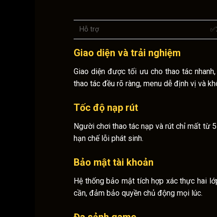
Hỗ trợ
✅
Giao diện và trải nghiệm
Giao diện được tối ưu cho thao tác nhanh
thao tác đều rõ ràng, menu dễ định vị và kh
Tốc độ nạp rút
Người chơi thao tác nạp và rút chỉ mất từ 5
hạn chế lỗi phát sinh.
Bảo mật tài khoản
Hệ thống bảo mật tích hợp xác thực hai lớ
cần, đảm bảo quyền chủ động mọi lúc.
Đa sảnh game