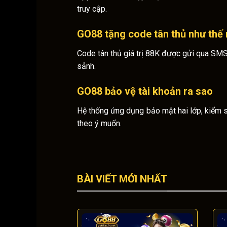
truy cập.
GO88
tặng code tân thủ như thế
Code tân thủ giá trị 88K được gửi qua SMS
sảnh.
GO88
bảo vệ tài khoản ra sao
Hệ thống ứng dụng bảo mật hai lớp, kiểm s
theo ý muốn.
BÀI VIẾT MỚI NHẤT