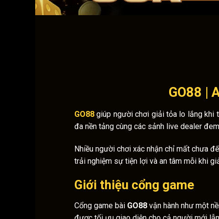
GO88
| 
GO88
giúp người chơi giải tỏa lo lắng kh
đa nền tảng cùng các sảnh live dealer đem 
Nhiều người chơi xác nhận chỉ mất chưa đế
trải nghiệm sự tiện lợi và an tâm mỗi khi giải
Giới thiệu cổng game
Cổng game bài
GO88
vận hành như một nền 
được tối ưu giao diện cho cả người mới lẫn