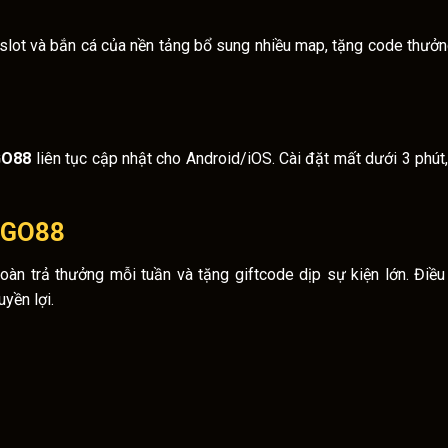
nh, slot và bắn cá của nền tảng bổ sung nhiều map, tặng code thư
GO88
liên tục cập nhật cho Android/iOS. Cài đặt mất dưới 3 phút,
GO88
oàn trả thưởng mỗi tuần và tặng giftcode dịp sự kiện lớn. Điều 
yền lợi.