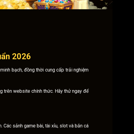
huẩn 2026
 minh bạch, đồng thời cung cấp trải nghiệm
g trên website chính thức. Hãy thử ngay để
. Các sảnh game bài, tài xỉu, slot và bắn cá