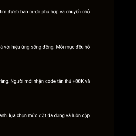
ẫn tìm được bàn cược phù hợp và chuyển chỗ
n cá với hiệu ứng sống động. Mỗi mục đều hỗ
õ ràng. Người mới nhận code tân thủ +88K và
nhanh, lựa chọn mức đặt đa dạng và luôn cập