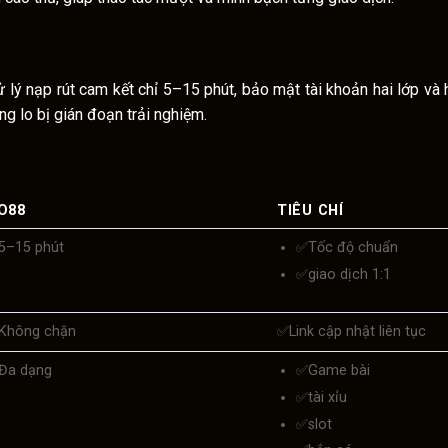
lý nạp rút cam kết chỉ 5–15 phút, bảo mật tài khoản hai lớp và 
g lo bị gián đoạn trải nghiệm.
O88
TIÊU CHÍ
5–15 phút
✅
Tốc độ chuẩn
✅
giao dịch 1:1
Không chặn
✅
Link cập nhật liên tục
Đa dạng
✅
Game bài
✅
tài xỉu
✅
slot