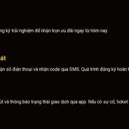
 ký trải nghiệm để nhận trọn ưu đãi ngay từ hôm nay.
ất
nhận số điện thoại và nhận code qua SMS. Quá trình đăng ký hoàn tấ
út và thông báo trạng thái giao dịch qua app. Nếu có sự cố, ticke