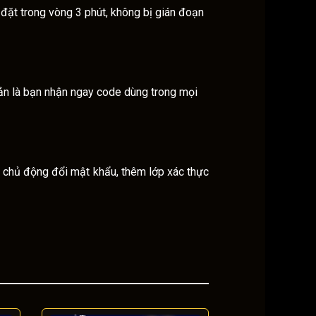
đặt trong vòng 3 phút, không bị gián đoạn
ản là bạn nhận ngay code dùng trong mọi
i chủ động đổi mật khẩu, thêm lớp xác thực