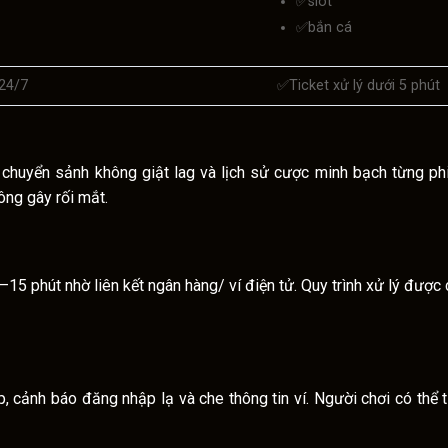
✅
slot
✅
bắn cá
24/7
✅
Ticket xử lý dưới 5 phút
, chuyển sảnh không giật lag và lịch sử cược minh bạch từng p
ông gây rối mắt.
–15 phút nhờ liên kết ngân hàng/ ví điện tử. Quy trình xử lý được 
p, cảnh báo đăng nhập lạ và che thông tin ví. Người chơi có thể 