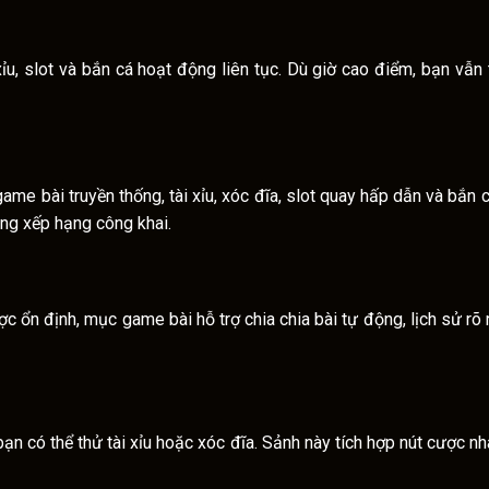
 xỉu, slot và bắn cá hoạt động liên tục. Dù giờ cao điểm, bạn v
game bài truyền thống, tài xỉu, xóc đĩa, slot quay hấp dẫn và bắ
bảng xếp hạng công khai.
c ổn định, mục game bài hỗ trợ chia chia bài tự động, lịch sử r
 bạn có thể thử tài xỉu hoặc xóc đĩa. Sảnh này tích hợp nút cược 