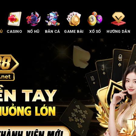
HỦ
CASINO
NỔ HŨ
BẮN CÁ
GAME BÀI
XỔ SỐ
HƯỚNG DẪN