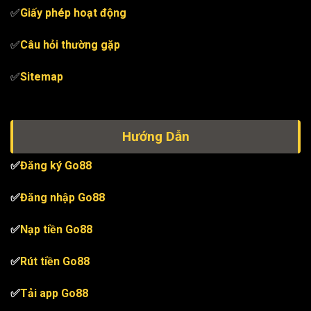
✅
Giấy phép hoạt động
✅
Câu hỏi thường gặp
✅
Sitemap
Hướng Dẫn
✅
Đăng ký Go88
✅
Đăng nhập Go88
✅
Nạp tiền Go88
✅
Rút tiền Go88
✅
Tải app Go88