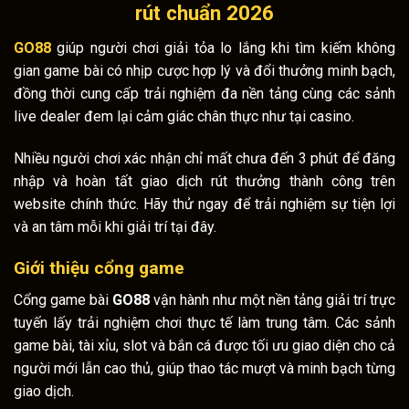
rút chuẩn 2026
GO88
giúp người chơi giải tỏa lo lắng khi tìm kiếm không
gian game bài có nhịp cược hợp lý và đổi thưởng minh bạch,
đồng thời cung cấp trải nghiệm đa nền tảng cùng các sảnh
live dealer đem lại cảm giác chân thực như tại casino.
Nhiều người chơi xác nhận chỉ mất chưa đến 3 phút để đăng
nhập và hoàn tất giao dịch rút thưởng thành công trên
website chính thức. Hãy thử ngay để trải nghiệm sự tiện lợi
và an tâm mỗi khi giải trí tại đây.
Giới thiệu cổng game
Cổng game bài
GO88
vận hành như một nền tảng giải trí trực
tuyến lấy trải nghiệm chơi thực tế làm trung tâm. Các sảnh
game bài, tài xỉu, slot và bắn cá được tối ưu giao diện cho cả
người mới lẫn cao thủ, giúp thao tác mượt và minh bạch từng
giao dịch.