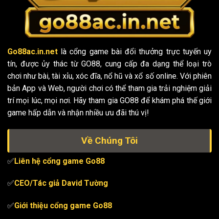
Go88ac.in.net
là cổng game bài đổi thưởng trực tuyến uy
tín, được ủy thác từ GO88, cung cấp đa dạng thể loại trò
chơi như bài, tài xỉu, xóc đĩa, nổ hũ và xổ số online. Với phiên
bản App và Web, người chơi có thể tham gia trải nghiệm giải
trí mọi lúc, mọi nơi. Hãy tham gia GO88 để khám phá thế giới
game hấp dẫn và nhận nhiều ưu đãi thú vị!
Về Chúng Tôi
✅
Liên hệ cổng game
Go88
✅
CEO/
Tác giả David Tường
✅
Giới thiệu cổng game
Go88