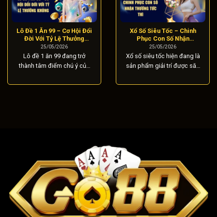
Lô Đề 1 Ăn 99 – Cơ Hội Đổi
Xổ Số Siêu Tốc – Chinh
Đời Với Tỷ Lệ Thưởng
Phục Con Số Nhận
Khủng
Thưởng Tức Thì
25/05/2026
25/05/2026
Lô đề 1 ăn 99 đang trở
Xổ số siêu tốc hiện đang là
thành tâm điểm chú ý của
sản phẩm giải trí được săn
cộng đồng ngư thủ số học
đón nhất tại các cổng
nhờ mức trả thưởng [...]
game trực tuyến nhờ tốc [...]