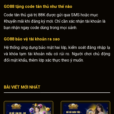
GO88
tặng code tân thủ như thế nào
Code tân thủ giá trị 88K được gửi qua SMS hoặc mục
Khuyến mãi khi đăng ký mới. Chỉ cần xác nhận tài khoản là
bạn nhận ngay code dùng trong mọi sảnh.
GO88
bảo vệ tài khoản ra sao
Hệ thống ứng dụng bảo mật hai lớp, kiểm soát đăng nhập lạ
và khóa tạm tài khoản nếu có rủi ro. Người chơi chủ động
đổi mật khẩu, thêm lớp xác thực theo ý muốn.
BÀI VIẾT MỚI NHẤT