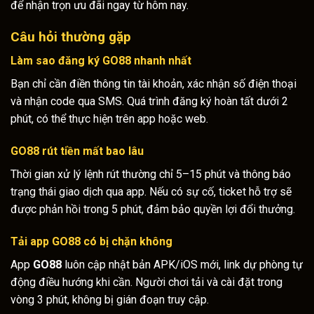
để nhận trọn ưu đãi ngay từ hôm nay.
Câu hỏi thường gặp
Làm sao đăng ký
GO88
nhanh nhất
Bạn chỉ cần điền thông tin tài khoản, xác nhận số điện thoại
và nhận code qua SMS. Quá trình đăng ký hoàn tất dưới 2
phút, có thể thực hiện trên app hoặc web.
GO88
rút tiền mất bao lâu
Thời gian xử lý lệnh rút thường chỉ 5–15 phút và thông báo
trạng thái giao dịch qua app. Nếu có sự cố, ticket hỗ trợ sẽ
được phản hồi trong 5 phút, đảm bảo quyền lợi đổi thưởng.
Tải app
GO88
có bị chặn không
App
GO88
luôn cập nhật bản APK/iOS mới, link dự phòng tự
động điều hướng khi cần. Người chơi tải và cài đặt trong
vòng 3 phút, không bị gián đoạn truy cập.