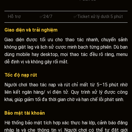
Hỗ trợ
✅
24/7
✅
Ticket xử lý dưới 5 phút
Giao diện và trải nghiệm
Giao diện được tối ưu cho thao tác nhanh, chuyển sảnh
không giật lag và lịch sử cược minh bạch từng phiên. Dù bạn
dùng mobile hay desktop, mọi thao tác đều rõ ràng, menu
dễ định vị và không gây rối mắt.
Tốc độ nạp rút
Người chơi thao tác nạp và rút chỉ mất từ 5–15 phút nhờ
liên kết ngân hàng/ ví điện tử. Quy trình xử lý được công
khai, giúp giảm tối đa thời gian chờ và hạn chế lỗi phát sinh.
Bảo mật tài khoản
Hệ thống bảo mật tích hợp xác thực hai lớp, cảnh báo đăng
nhập lạ và che thông tin ví. Người chơi có thể tự đặt giới