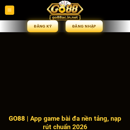
Skip
to
content
ĐĂNG KÝ
ĐĂNG NHẬP
GO88
| App game bài đa nền tảng, nạp
rút chuẩn 2026