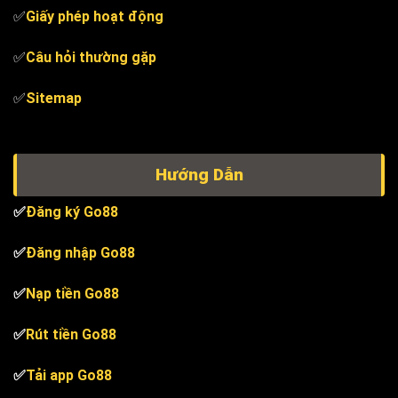
✅
Giấy phép hoạt động
✅
Câu hỏi thường gặp
✅
Sitemap
Hướng Dẫn
✅
Đăng ký Go88
✅
Đăng nhập Go88
✅
Nạp tiền Go88
✅
Rút tiền Go88
✅
Tải app Go88