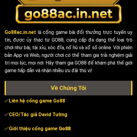
Go88ac.in.net
là cổng game bài đổi thưởng trực tuyến uy
tín, được ủy thác từ GO88, cung cấp đa dạng thể loại trò
chơi như bài, tài xỉu, xóc đĩa, nổ hũ và xổ số online. Với phiên
bản App và Web, người chơi có thể tham gia trải nghiệm giải
trí mọi lúc, mọi nơi. Hãy tham gia GO88 để khám phá thế giới
game hấp dẫn và nhận nhiều ưu đãi thú vị!
Về Chúng Tôi
✅
Liên hệ cổng game
Go88
✅
CEO/
Tác giả David Tường
✅
Giới thiệu cổng game
Go88