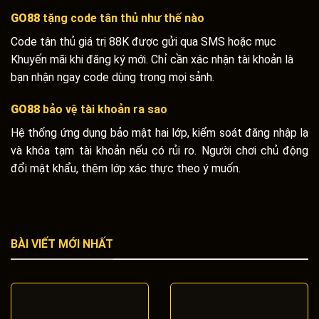
GO88
tặng code tân thủ như thế nào
Code tân thủ giá trị 88K được gửi qua SMS hoặc mục
Khuyến mãi khi đăng ký mới. Chỉ cần xác nhận tài khoản là
bạn nhận ngay code dùng trong mọi sảnh.
GO88
bảo vệ tài khoản ra sao
Hệ thống ứng dụng bảo mật hai lớp, kiểm soát đăng nhập lạ
và khóa tạm tài khoản nếu có rủi ro. Người chơi chủ động
đổi mật khẩu, thêm lớp xác thực theo ý muốn.
BÀI VIẾT MỚI NHẤT