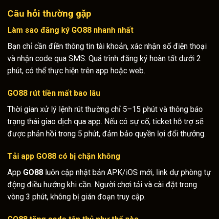
Câu hỏi thường gặp
Làm sao đăng ký
GO88
nhanh nhất
Bạn chỉ cần điền thông tin tài khoản, xác nhận số điện thoại
và nhận code qua SMS. Quá trình đăng ký hoàn tất dưới 2
phút, có thể thực hiện trên app hoặc web.
GO88
rút tiền mất bao lâu
Thời gian xử lý lệnh rút thường chỉ 5–15 phút và thông báo
trạng thái giao dịch qua app. Nếu có sự cố, ticket hỗ trợ sẽ
được phản hồi trong 5 phút, đảm bảo quyền lợi đổi thưởng.
Tải app
GO88
có bị chặn không
App
GO88
luôn cập nhật bản APK/iOS mới, link dự phòng tự
động điều hướng khi cần. Người chơi tải và cài đặt trong
vòng 3 phút, không bị gián đoạn truy cập.