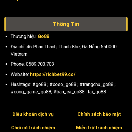
Thông Tin
Thương hiệu:
Go88
Địa chỉ: 46 Phan Thanh, Thanh Khê, Đà Nẵng 550000,
Vietnam
Phone: 0589.703.703
Website:
https://richbet99.co/
Hashtags: #go88 ; #xoso_go88 ; #trangchu_go88 ;
#cong_game_go88; #ban_ca_go88 ; tai_go88
Điều khoản dịch vụ
Chính sách bảo mật
Chơi có trách nhiệm
Miễn trừ trách nhiệm