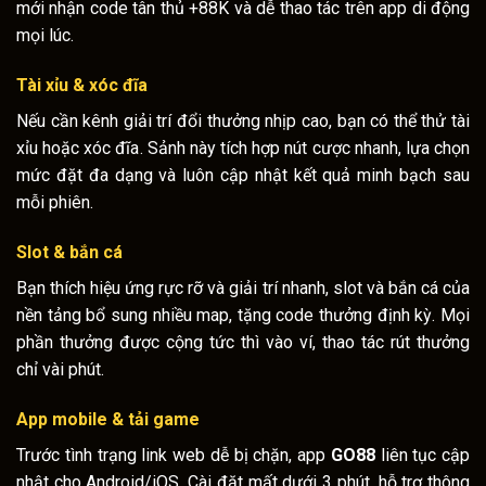
mới nhận code tân thủ +88K và dễ thao tác trên app di động
mọi lúc.
Tài xỉu & xóc đĩa
Nếu cần kênh giải trí đổi thưởng nhịp cao, bạn có thể thử tài
xỉu hoặc xóc đĩa. Sảnh này tích hợp nút cược nhanh, lựa chọn
mức đặt đa dạng và luôn cập nhật kết quả minh bạch sau
mỗi phiên.
Slot & bắn cá
Bạn thích hiệu ứng rực rỡ và giải trí nhanh, slot và bắn cá của
nền tảng bổ sung nhiều map, tặng code thưởng định kỳ. Mọi
phần thưởng được cộng tức thì vào ví, thao tác rút thưởng
chỉ vài phút.
App mobile & tải game
Trước tình trạng link web dễ bị chặn, app
GO88
liên tục cập
nhật cho Android/iOS. Cài đặt mất dưới 3 phút, hỗ trợ thông