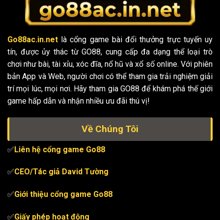
Go88ac.in.net
là cổng game bài đổi thưởng trực tuyến uy
tín, được ủy thác từ GO88, cung cấp đa dạng thể loại trò
chơi như bài, tài xỉu, xóc đĩa, nổ hũ và xổ số online. Với phiên
bản App và Web, người chơi có thể tham gia trải nghiệm giải
trí mọi lúc, mọi nơi. Hãy tham gia GO88 để khám phá thế giới
game hấp dẫn và nhận nhiều ưu đãi thú vị!
Về Chúng Tôi
✅
Liên hệ cổng game
Go88
✅
CEO/
Tác giả David Tường
✅
Giới thiệu cổng game
Go88
✅
Giấy phép hoạt động