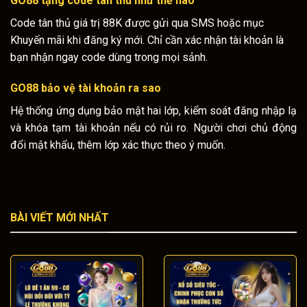
GO88
tặng code tân thủ như thế nào
Code tân thủ giá trị 88K được gửi qua SMS hoặc mục
Khuyến mãi khi đăng ký mới. Chỉ cần xác nhận tài khoản là
bạn nhận ngay code dùng trong mọi sảnh.
GO88
bảo vệ tài khoản ra sao
Hệ thống ứng dụng bảo mật hai lớp, kiểm soát đăng nhập lạ
và khóa tạm tài khoản nếu có rủi ro. Người chơi chủ động
đổi mật khẩu, thêm lớp xác thực theo ý muốn.
BÀI VIẾT MỚI NHẤT