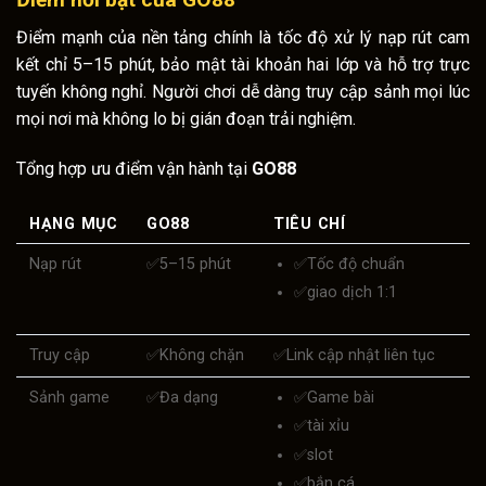
Điểm mạnh của nền tảng chính là tốc độ xử lý nạp rút cam
kết chỉ 5–15 phút, bảo mật tài khoản hai lớp và hỗ trợ trực
tuyến không nghỉ. Người chơi dễ dàng truy cập sảnh mọi lúc
mọi nơi mà không lo bị gián đoạn trải nghiệm.
Tổng hợp ưu điểm vận hành tại
GO88
HẠNG MỤC
GO88
TIÊU CHÍ
Nạp rút
✅
5–15 phút
✅
Tốc độ chuẩn
✅
giao dịch 1:1
Truy cập
✅
Không chặn
✅
Link cập nhật liên tục
Sảnh game
✅
Đa dạng
✅
Game bài
✅
tài xỉu
✅
slot
✅
bắn cá