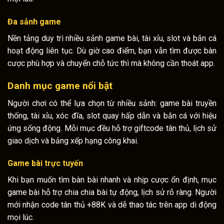
Đa sảnh game
Nền tảng duy trì nhiều sảnh game bài, tài xỉu, slot và bắn cá
hoạt động liên tục. Dù giờ cao điểm, bạn vẫn tìm được bàn
cược phù hợp và chuyển chỗ tức thì mà không cần thoát app.
Danh mục game nổi bật
Người chơi có thể lựa chọn từ nhiều sảnh: game bài truyền
thống, tài xỉu, xóc đĩa, slot quay hấp dẫn và bắn cá với hiệu
ứng sống động. Mỗi mục đều hỗ trợ giftcode tân thủ, lịch sử
giao dịch và bảng xếp hạng công khai.
Game bài trực tuyến
Khi bạn muốn tìm bàn bài nhanh và nhịp cược ổn định, mục
game bài hỗ trợ chia chia bài tự động, lịch sử rõ ràng. Người
mới nhận code tân thủ +88K và dễ thao tác trên app di động
mọi lúc.