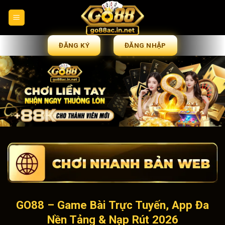
Skip
to
content
ĐĂNG KÝ
ĐĂNG NHẬP
GO88
– Game Bài Trực Tuyến, App Đa
Nền Tảng & Nạp Rút 2026