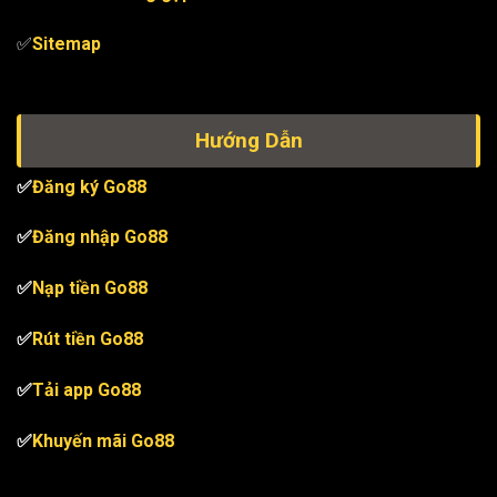
✅
Sitemap
Hướng Dẫn
✅
Đăng ký Go88
✅
Đăng nhập Go88
✅
Nạp tiền Go88
✅
Rút tiền Go88
✅
Tải app Go88
✅
Khuyến mãi Go88