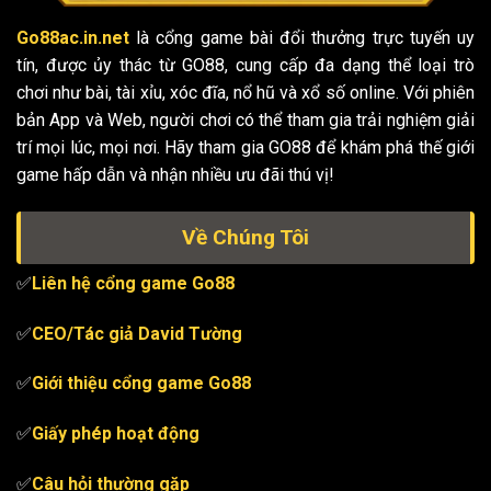
Go88ac.in.net
là cổng game bài đổi thưởng trực tuyến uy
tín, được ủy thác từ GO88, cung cấp đa dạng thể loại trò
chơi như bài, tài xỉu, xóc đĩa, nổ hũ và xổ số online. Với phiên
bản App và Web, người chơi có thể tham gia trải nghiệm giải
trí mọi lúc, mọi nơi. Hãy tham gia GO88 để khám phá thế giới
game hấp dẫn và nhận nhiều ưu đãi thú vị!
Về Chúng Tôi
✅
Liên hệ cổng game
Go88
✅
CEO/
Tác giả David Tường
✅
Giới thiệu cổng game
Go88
✅
Giấy phép hoạt động
✅
Câu hỏi thường gặp