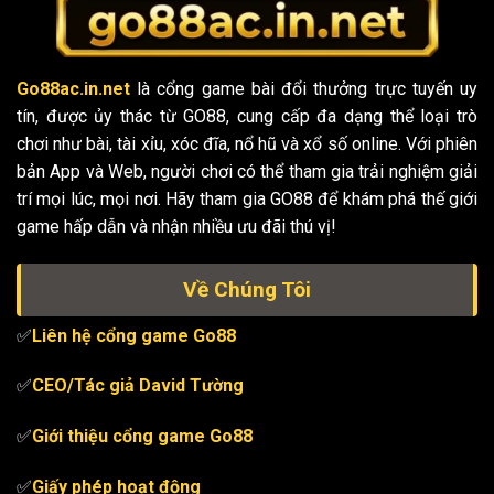
Go88ac.in.net
là cổng game bài đổi thưởng trực tuyến uy
tín, được ủy thác từ GO88, cung cấp đa dạng thể loại trò
chơi như bài, tài xỉu, xóc đĩa, nổ hũ và xổ số online. Với phiên
bản App và Web, người chơi có thể tham gia trải nghiệm giải
trí mọi lúc, mọi nơi. Hãy tham gia GO88 để khám phá thế giới
game hấp dẫn và nhận nhiều ưu đãi thú vị!
Về Chúng Tôi
✅
Liên hệ cổng game
Go88
✅
CEO/
Tác giả David Tường
✅
Giới thiệu cổng game
Go88
✅
Giấy phép hoạt động