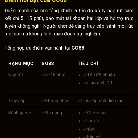
Điểm mạnh của nền tảng chính là tốc độ xử lý nạp rút cam
kết chỉ 5–15 phút, bảo mật tài khoản hai lớp và hỗ trợ trực
tuyến không nghỉ. Người chơi dễ dàng truy cập sảnh mọi lúc
mọi nơi mà không lo bị gián đoạn trải nghiệm.
Tổng hợp ưu điểm vận hành tại
GO88
HẠNG MỤC
GO88
TIÊU CHÍ
Nạp rút
✅
5–15 phút
✅
Tốc độ chuẩn
✅
giao dịch 1:1
Truy cập
✅
Không chặn
✅
Link cập nhật liên tục
Sảnh game
✅
Đa dạng
✅
Game bài
✅
tài xỉu
✅
slot
✅
bắn cá