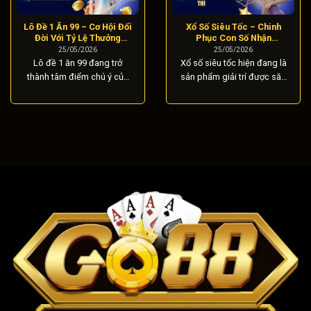
Lô Đề 1 Ăn 99 – Cơ Hội Đổi
Xổ Số Siêu Tốc – Chinh
Đời Với Tỷ Lệ Thưởng
Phục Con Số Nhận
Khủng
Thưởng Tức Thì
25/05/2026
25/05/2026
Lô đề 1 ăn 99 đang trở
Xổ số siêu tốc hiện đang là
thành tâm điểm chú ý của
sản phẩm giải trí được săn
cộng đồng ngư thủ số học
đón nhất tại các cổng
nhờ mức trả thưởng [...]
game trực tuyến nhờ tốc [...]