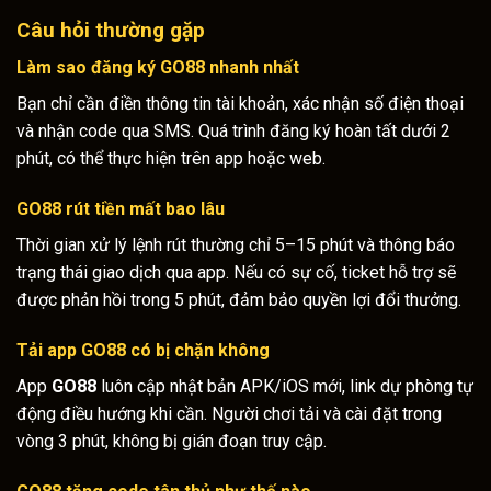
Câu hỏi thường gặp
Làm sao đăng ký
GO88
nhanh nhất
Bạn chỉ cần điền thông tin tài khoản, xác nhận số điện thoại
và nhận code qua SMS. Quá trình đăng ký hoàn tất dưới 2
phút, có thể thực hiện trên app hoặc web.
GO88
rút tiền mất bao lâu
Thời gian xử lý lệnh rút thường chỉ 5–15 phút và thông báo
trạng thái giao dịch qua app. Nếu có sự cố, ticket hỗ trợ sẽ
được phản hồi trong 5 phút, đảm bảo quyền lợi đổi thưởng.
Tải app
GO88
có bị chặn không
App
GO88
luôn cập nhật bản APK/iOS mới, link dự phòng tự
động điều hướng khi cần. Người chơi tải và cài đặt trong
vòng 3 phút, không bị gián đoạn truy cập.