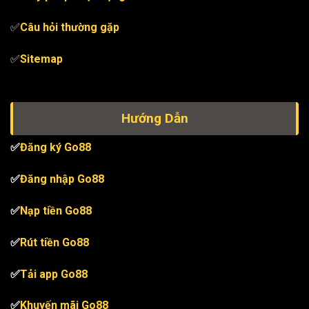
✅
Câu hỏi thường gặp
✅
Sitemap
Hướng Dẫn
✅
Đăng ký Go88
✅
Đăng nhập Go88
✅
Nạp tiền Go88
✅
Rút tiền Go88
✅
Tải app Go88
✅
Khuyến mãi Go88