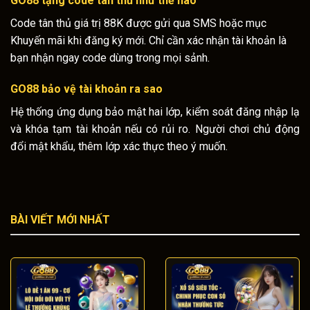
GO88
tặng code tân thủ như thế nào
Code tân thủ giá trị 88K được gửi qua SMS hoặc mục
Khuyến mãi khi đăng ký mới. Chỉ cần xác nhận tài khoản là
bạn nhận ngay code dùng trong mọi sảnh.
GO88
bảo vệ tài khoản ra sao
Hệ thống ứng dụng bảo mật hai lớp, kiểm soát đăng nhập lạ
và khóa tạm tài khoản nếu có rủi ro. Người chơi chủ động
đổi mật khẩu, thêm lớp xác thực theo ý muốn.
BÀI VIẾT MỚI NHẤT