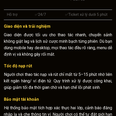
Hỗ trợ
✅
24/7
✅
Ticket xử lý dưới 5 phút
Giao diện và trải nghiệm
Giao diện được tối ưu cho thao tác nhanh, chuyển sảnh
không giật lag và lịch sử cược minh bạch từng phiên. Dù bạn
dùng mobile hay desktop, mọi thao tác đều rõ ràng, menu dễ
định vị và không gây rối mắt.
Tốc độ nạp rút
Người chơi thao tác nạp và rút chỉ mất từ 5–15 phút nhờ liên
kết ngân hàng/ ví điện tử. Quy trình xử lý được công khai,
giúp giảm tối đa thời gian chờ và hạn chế lỗi phát sinh.
Bảo mật tài khoản
Hệ thống bảo mật tích hợp xác thực hai lớp, cảnh báo đăng
nhập lạ và che thông tin ví. Người chơi có thể tự đặt giới hạn