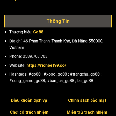
Thông Tin
Thương hiệu:
Go88
Địa chỉ: 46 Phan Thanh, Thanh Khê, Đà Nẵng 550000,
Vietnam
Phone: 0589.703.703
Website:
https://richbet99.co/
Hashtags: #go88 ; #xoso_go88 ; #trangchu_go88 ;
#cong_game_go88; #ban_ca_go88 ; tai_go88
Điều khoản dịch vụ
Chính sách bảo mật
Chơi có trách nhiệm
Miễn trừ trách nhiệm