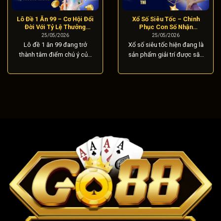
Lô Đề 1 Ăn 99 – Cơ Hội Đổi
Xổ Số Siêu Tốc – Chinh
Đời Với Tỷ Lệ Thưởng
Phục Con Số Nhận
Khủng
Thưởng Tức Thì
25/05/2026
25/05/2026
Lô đề 1 ăn 99 đang trở
Xổ số siêu tốc hiện đang là
thành tâm điểm chú ý của
sản phẩm giải trí được săn
cộng đồng ngư thủ số học
đón nhất tại các cổng
nhờ mức trả thưởng [...]
game trực tuyến nhờ tốc [...]