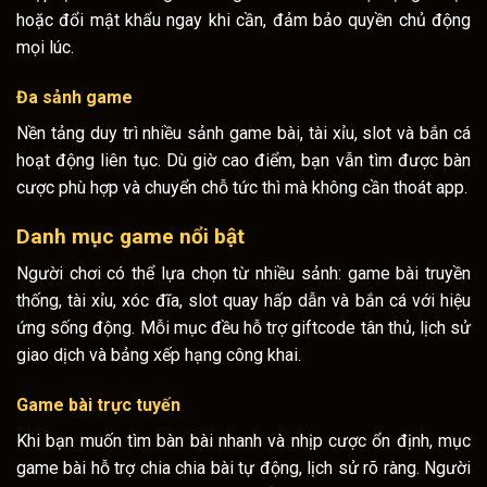
hoặc đổi mật khẩu ngay khi cần, đảm bảo quyền chủ động
mọi lúc.
Đa sảnh game
Nền tảng duy trì nhiều sảnh game bài, tài xỉu, slot và bắn cá
hoạt động liên tục. Dù giờ cao điểm, bạn vẫn tìm được bàn
cược phù hợp và chuyển chỗ tức thì mà không cần thoát app.
Danh mục game nổi bật
Người chơi có thể lựa chọn từ nhiều sảnh: game bài truyền
thống, tài xỉu, xóc đĩa, slot quay hấp dẫn và bắn cá với hiệu
ứng sống động. Mỗi mục đều hỗ trợ giftcode tân thủ, lịch sử
giao dịch và bảng xếp hạng công khai.
Game bài trực tuyến
Khi bạn muốn tìm bàn bài nhanh và nhịp cược ổn định, mục
game bài hỗ trợ chia chia bài tự động, lịch sử rõ ràng. Người