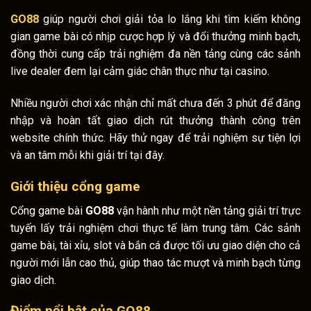
GO88
giúp người chơi giải tỏa lo lắng khi tìm kiếm không
gian game bài có nhịp cược hợp lý và đổi thưởng minh bạch,
đồng thời cung cấp trải nghiệm đa nền tảng cùng các sảnh
live dealer đem lại cảm giác chân thực như tại casino.
Nhiều người chơi xác nhận chỉ mất chưa đến 3 phút để đăng
nhập và hoàn tất giao dịch rút thưởng thành công trên
website chính thức. Hãy thử ngay để trải nghiệm sự tiện lợi
và an tâm mỗi khi giải trí tại đây.
Giới thiệu cổng game
Cổng game bài
GO88
vận hành như một nền tảng giải trí trực
tuyến lấy trải nghiệm chơi thực tế làm trung tâm. Các sảnh
game bài, tài xỉu, slot và bắn cá được tối ưu giao diện cho cả
người mới lẫn cao thủ, giúp thao tác mượt và minh bạch từng
giao dịch.
Điểm nổi bật của
GO88