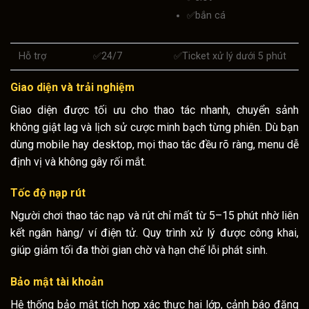
✅
bắn cá
Hỗ trợ
✅
24/7
✅
Ticket xử lý dưới 5 phút
Giao diện và trải nghiệm
Giao diện được tối ưu cho thao tác nhanh, chuyển sảnh
không giật lag và lịch sử cược minh bạch từng phiên. Dù bạn
dùng mobile hay desktop, mọi thao tác đều rõ ràng, menu dễ
định vị và không gây rối mắt.
Tốc độ nạp rút
Người chơi thao tác nạp và rút chỉ mất từ 5–15 phút nhờ liên
kết ngân hàng/ ví điện tử. Quy trình xử lý được công khai,
giúp giảm tối đa thời gian chờ và hạn chế lỗi phát sinh.
Bảo mật tài khoản
Hệ thống bảo mật tích hợp xác thực hai lớp, cảnh báo đăng