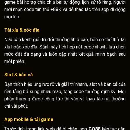
game bài hỗ trợ chia chia bài tự động, lịch sử rõ ràng. Người
mới nhận code tân thủ +88K và dễ thao tác trên app di động
mọi lúc.
Tài xỉu & xóc đĩa
Nếu cần kênh giải trí đổi thưởng nhịp cao, bạn có thể thử tài
xỉu hoặc xóc đĩa. Sảnh này tích hợp nút cược nhanh, lựa chọn
mức đặt đa dạng và luôn cập nhật kết quả minh bạch sau
mỗi phiên.
Slot & bắn cá
Bạn thích hiệu ứng rực rỡ và giải trí nhanh, slot và bắn cá của
nền tảng bổ sung nhiều map, tặng code thưởng định kỳ. Mọi
phần thưởng được cộng tức thì vào ví, thao tác rút thưởng
chỉ vài phút.
App mobile & tải game
Trước tình trạng link web dễ bị chặn, app
GO88
liên tục cập