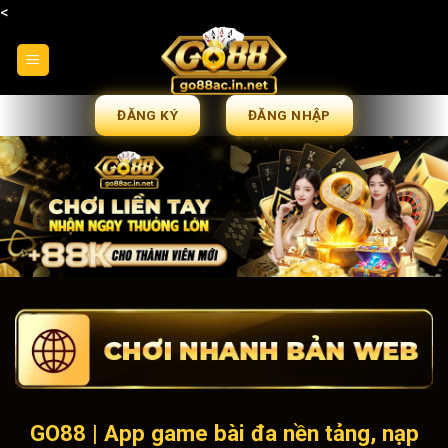
<
Skip
to
content
ĐĂNG KÝ
ĐĂNG NHẬP
GO88
| App game bài đa nền tảng, nạp