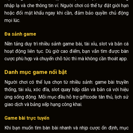
nhập lạ và che thông tin ví. Người chơi có thể tự đặt giới hạn
hoặc đổi mật khẩu ngay khi cần, đảm bảo quyền chủ động
mọi lúc.
Đa sảnh game
Nền tảng duy trì nhiều sảnh game bài, tài xỉu, slot và bắn cá
hoạt động liên tục. Dù giờ cao điểm, bạn vẫn tìm được bàn
cược phù hợp và chuyển chỗ tức thì mà không cần thoát app.
Danh mục game nổi bật
Người chơi có thể lựa chọn từ nhiều sảnh: game bài truyền
thống, tài xỉu, xóc đĩa, slot quay hấp dẫn và bắn cá với hiệu
ứng sống động. Mỗi mục đều hỗ trợ giftcode tân thủ, lịch sử
giao dịch và bảng xếp hạng công khai.
Game bài trực tuyến
Khi bạn muốn tìm bàn bài nhanh và nhịp cược ổn định, mục