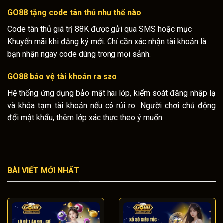
GO88
tặng code tân thủ như thế nào
Code tân thủ giá trị 88K được gửi qua SMS hoặc mục
Khuyến mãi khi đăng ký mới. Chỉ cần xác nhận tài khoản là
bạn nhận ngay code dùng trong mọi sảnh.
GO88
bảo vệ tài khoản ra sao
Hệ thống ứng dụng bảo mật hai lớp, kiểm soát đăng nhập lạ
và khóa tạm tài khoản nếu có rủi ro. Người chơi chủ động
đổi mật khẩu, thêm lớp xác thực theo ý muốn.
BÀI VIẾT MỚI NHẤT