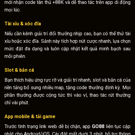
mới nhận code tân thủ +88K và dễ thao tác trên app di động
mọi lúc.
Tài xỉu & xóc đĩa
Nếu cần kênh giải trí đổi thưởng nhịp cao, bạn có thể thử tài
xỉu hoặc xóc đĩa. Sảnh này tích hợp nút cược nhanh, lựa chọn
mức đặt đa dạng và luôn cập nhật kết quả minh bạch sau
mỗi phiên.
Slot & bắn cá
Bạn thích hiệu ứng rực rỡ và giải trí nhanh, slot và bắn cá của
nền tảng bổ sung nhiều map, tặng code thưởng định kỳ. Mọi
phần thưởng được cộng tức thì vào ví, thao tác rút thưởng
chỉ vài phút.
App mobile & tải game
Trước tình trạng link web dễ bị chặn, app
GO88
liên tục cập
nhật cho Android/iOS. Cài đặt mất dưới 3 phút, hỗ trợ thông