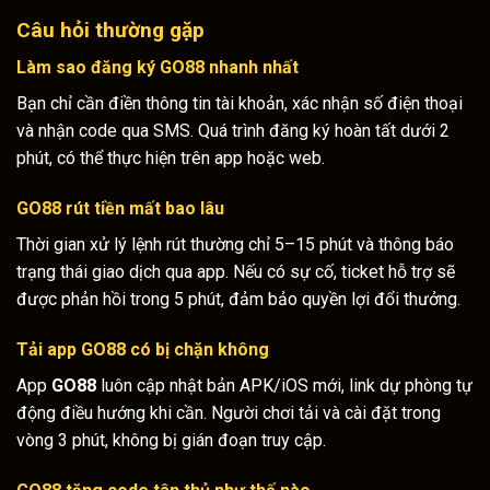
Câu hỏi thường gặp
Làm sao đăng ký
GO88
nhanh nhất
Bạn chỉ cần điền thông tin tài khoản, xác nhận số điện thoại
và nhận code qua SMS. Quá trình đăng ký hoàn tất dưới 2
phút, có thể thực hiện trên app hoặc web.
GO88
rút tiền mất bao lâu
Thời gian xử lý lệnh rút thường chỉ 5–15 phút và thông báo
trạng thái giao dịch qua app. Nếu có sự cố, ticket hỗ trợ sẽ
được phản hồi trong 5 phút, đảm bảo quyền lợi đổi thưởng.
Tải app
GO88
có bị chặn không
App
GO88
luôn cập nhật bản APK/iOS mới, link dự phòng tự
động điều hướng khi cần. Người chơi tải và cài đặt trong
vòng 3 phút, không bị gián đoạn truy cập.