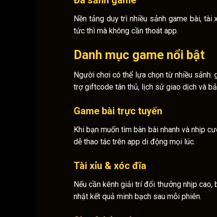
Nền tảng duy trì nhiều sảnh game bài, tài
tức thì mà không cần thoát app.
Danh mục game nổi bật
Người chơi có thể lựa chọn từ nhiều sảnh: 
trợ giftcode tân thủ, lịch sử giao dịch và 
Game bài trực tuyến
Khi bạn muốn tìm bàn bài nhanh và nhịp cượ
dễ thao tác trên app di động mọi lúc.
Tài xỉu & xóc đĩa
Nếu cần kênh giải trí đổi thưởng nhịp cao,
nhật kết quả minh bạch sau mỗi phiên.