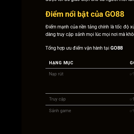
Điểm nổi bật của
GO88
Điểm mạnh của nền tảng chính là tốc độ xử 
dàng truy cập sảnh mọi lúc mọi nơi mà khôn
Tổng hợp ưu điểm vận hành tại
GO88
HẠNG MỤC
G
Nạp rút
✅
Truy cập
✅
Sảnh game
✅