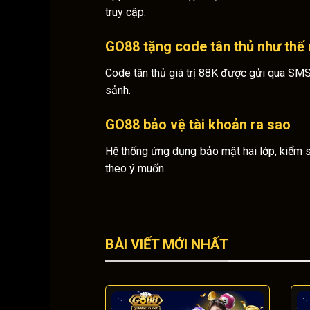
truy cập.
GO88
tặng code tân thủ như thế
Code tân thủ giá trị 88K được gửi qua SMS
sảnh.
GO88
bảo vệ tài khoản ra sao
Hệ thống ứng dụng bảo mật hai lớp, kiểm s
theo ý muốn.
BÀI VIẾT MỚI NHẤT