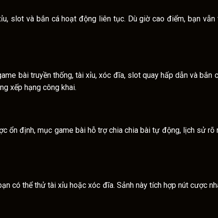
 xỉu, slot và bắn cá hoạt động liên tục. Dù giờ cao điểm, bạn v
game bài truyền thống, tài xỉu, xóc đĩa, slot quay hấp dẫn và bắ
bảng xếp hạng công khai.
c ổn định, mục game bài hỗ trợ chia chia bài tự động, lịch sử r
 bạn có thể thử tài xỉu hoặc xóc đĩa. Sảnh này tích hợp nút cược 