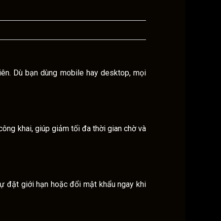
hiên. Dù bạn dùng mobile hay desktop, mọi
công khai, giúp giảm tối đa thời gian chờ và
tự đặt giới hạn hoặc đổi mật khẩu ngay khi