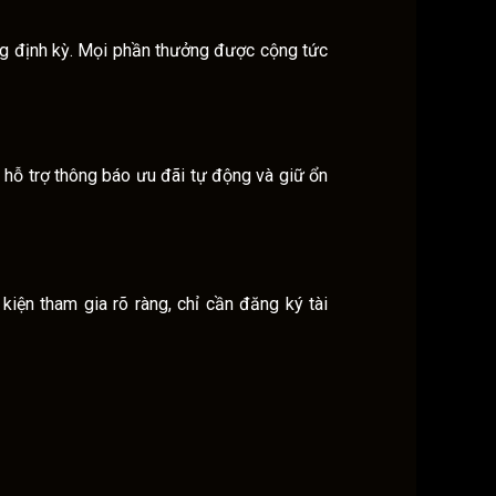
ởng định kỳ. Mọi phần thưởng được cộng tức
 hỗ trợ thông báo ưu đãi tự động và giữ ổn
kiện tham gia rõ ràng, chỉ cần đăng ký tài