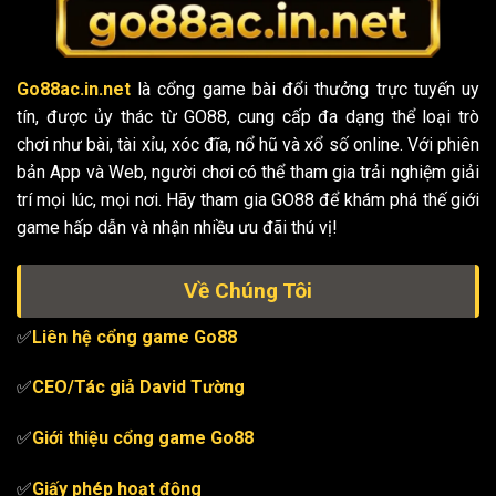
Go88ac.in.net
là cổng game bài đổi thưởng trực tuyến uy
tín, được ủy thác từ GO88, cung cấp đa dạng thể loại trò
chơi như bài, tài xỉu, xóc đĩa, nổ hũ và xổ số online. Với phiên
bản App và Web, người chơi có thể tham gia trải nghiệm giải
trí mọi lúc, mọi nơi. Hãy tham gia GO88 để khám phá thế giới
game hấp dẫn và nhận nhiều ưu đãi thú vị!
Về Chúng Tôi
✅
Liên hệ cổng game
Go88
✅
CEO/
Tác giả David Tường
✅
Giới thiệu cổng game
Go88
✅
Giấy phép hoạt động