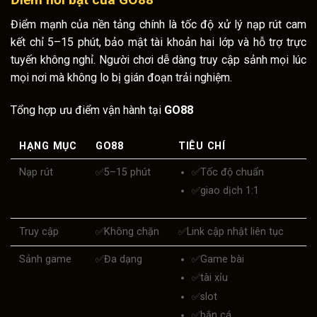
Điểm mạnh của nền tảng chính là tốc độ xử lý nạp rút cam
kết chỉ 5–15 phút, bảo mật tài khoản hai lớp và hỗ trợ trực
tuyến không nghỉ. Người chơi dễ dàng truy cập sảnh mọi lúc
mọi nơi mà không lo bị gián đoạn trải nghiệm.
Tổng hợp ưu điểm vận hành tại
GO88
HẠNG MỤC
GO88
TIÊU CHÍ
Nạp rút
✅
5–15 phút
✅
Tốc độ chuẩn
✅
giao dịch 1:1
Truy cập
✅
Không chặn
✅
Link cập nhật liên tục
Sảnh game
✅
Đa dạng
✅
Game bài
✅
tài xỉu
✅
slot
✅
bắn cá