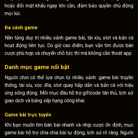
hoặc đổi mật khẩu ngay khi cần, đảm bảo quyền chủ động
mọi lúc.
Đa sảnh game
Nền tảng duy trì nhiều sảnh game bài, tài xỉu, slot và bắn cá
hoạt động liên tục. Dù giờ cao điểm, bạn vẫn tìm được bàn
cược phù hợp và chuyển chỗ tức thì mà không cần thoát app.
Danh mục game nổi bật
Người chơi có thể lựa chọn từ nhiều sảnh: game bài truyền
thống, tài xỉu, xóc đĩa, slot quay hấp dẫn và bắn cá với hiệu
ứng sống động. Mỗi mục đều hỗ trợ giftcode tân thủ, lịch sử
giao dịch và bảng xếp hạng công khai.
Game bài trực tuyến
Khi bạn muốn tìm bàn bài nhanh và nhịp cược ổn định, mục
game bài hỗ trợ chia chia bài tự động, lịch sử rõ ràng. Người