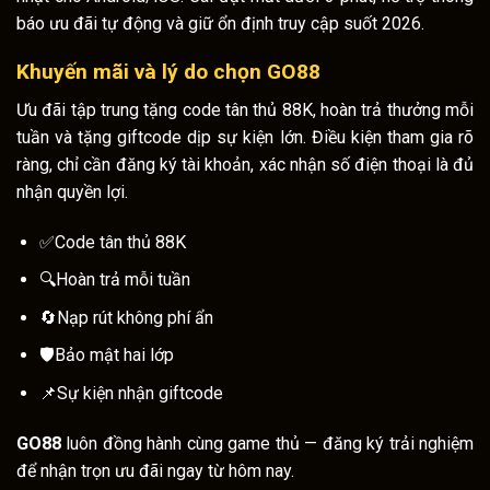
báo ưu đãi tự động và giữ ổn định truy cập suốt 2026.
Khuyến mãi và lý do chọn
GO88
Ưu đãi tập trung tặng code tân thủ 88K, hoàn trả thưởng mỗi
tuần và tặng giftcode dịp sự kiện lớn. Điều kiện tham gia rõ
ràng, chỉ cần đăng ký tài khoản, xác nhận số điện thoại là đủ
nhận quyền lợi.
✅
Code tân thủ 88K
🔍
Hoàn trả mỗi tuần
🔄
Nạp rút không phí ẩn
🛡️
Bảo mật hai lớp
📌
Sự kiện nhận giftcode
GO88
luôn đồng hành cùng game thủ — đăng ký trải nghiệm
để nhận trọn ưu đãi ngay từ hôm nay.