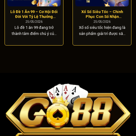
Lô Đề 1 Ăn 99 – Cơ Hội Đổi
Xổ Số Siêu Tốc – Chinh
Đời Với Tỷ Lệ Thưởng
Phục Con Số Nhận
Khủng
Thưởng Tức Thì
25/05/2026
25/05/2026
Lô đề 1 ăn 99 đang trở
Xổ số siêu tốc hiện đang là
thành tâm điểm chú ý của
sản phẩm giải trí được săn
cộng đồng ngư thủ số học
đón nhất tại các cổng
nhờ mức trả thưởng [...]
game trực tuyến nhờ tốc [...]