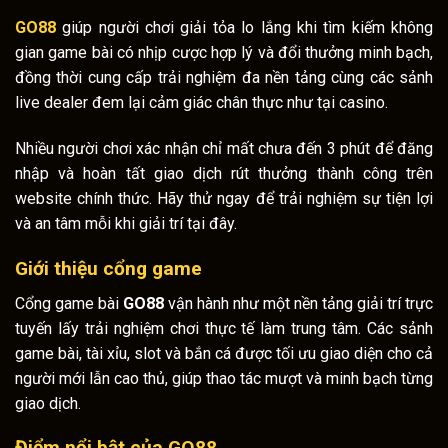
GO88
giúp người chơi giải tỏa lo lắng khi tìm kiếm không
gian game bài có nhịp cược hợp lý và đổi thưởng minh bạch,
đồng thời cung cấp trải nghiệm đa nền tảng cùng các sảnh
live dealer đem lại cảm giác chân thực như tại casino.
Nhiều người chơi xác nhận chỉ mất chưa đến 3 phút để đăng
nhập và hoàn tất giao dịch rút thưởng thành công trên
website chính thức. Hãy thử ngay để trải nghiệm sự tiện lợi
và an tâm mỗi khi giải trí tại đây.
Giới thiệu cổng game
Cổng game bài
GO88
vận hành như một nền tảng giải trí trực
tuyến lấy trải nghiệm chơi thực tế làm trung tâm. Các sảnh
game bài, tài xỉu, slot và bắn cá được tối ưu giao diện cho cả
người mới lẫn cao thủ, giúp thao tác mượt và minh bạch từng
giao dịch.
Điểm nổi bật của
GO88