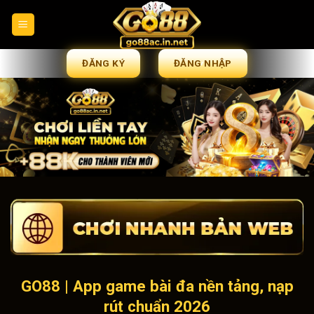
Skip
to
content
ĐĂNG KÝ
ĐĂNG NHẬP
GO88
| App game bài đa nền tảng, nạp
rút chuẩn 2026