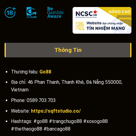
Tiêu
chí
Thông tin chi tiết
bảo
mật
Công
Go88
áp dụng công nghệ mã hóa SSL hiện đại giúp
nghệ
toàn bộ dữ liệu đăng nhập, giao dịch và thông tin cá
mã
nhân của người chơi được bảo vệ an toàn trước nguy
hóa
cơ đánh cắp hoặc xâm nhập trái phép.
Thông Tin
Hệ thống xác thực nhiều lớp giúp tăng cường bảo mật
Bảo
cho tài khoản người dùng, hạn chế tối đa tình trạng
vệ tài
truy cập trái phép và đảm bảo an toàn trong suốt quá
khoản
trình sử dụng.
Thương hiệu:
Go88
An
Địa chỉ: 46 Phan Thanh, Thanh Khê, Đà Nẵng 550000,
Mọi giao dịch nạp và rút tiền đều được kiểm duyệt tự
toàn
động thông qua hệ thống bảo mật thông minh, giúp xử
Vietnam
giao
lý nhanh chóng, chính xác và giảm thiểu rủi ro gian lận.
dịch
Phone: 0589.703.703
Bảo
Cổng game cam kết tuyệt đối không chia sẻ, mua bán
Website:
https://sqftstudio.co/
mật
hoặc tiết lộ dữ liệu cá nhân của khách hàng cho bên
thông
thứ ba, đảm bảo quyền riêng tư và sự an tâm cho
Hashtags: #go88 #trangchugo88 #xosogo88
tin
người chơi.
#thethaogo88 #bancago88