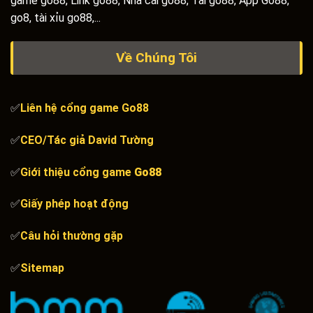
game go88, Link go88, Nhà cái go88, Tải go88, App Go88,
người lựa chọn
go8, tài xỉu go88,...
Go88 là cổng game đổi thưởng trực tuyến thu hút đông đảo
người tham gia nhờ hệ sinh thái giải trí phong phú và khả năng
Về Chúng Tôi
vận hành ổn định. Với định hướng phát triển lâu dài, nền tảng
liên tục nâng cấp công nghệ nhằm tối ưu tốc độ xử lý, mang
✅
Liên hệ cổng game
Go88
đến trải nghiệm mượt mà trên cả điện thoại Android, iOS và
các thiết bị khác.
✅
CEO/
Tác giả David Tường
Bên cạnh việc đa dạng hóa sản phẩm giải trí, Go88 còn tập
✅
Giới thiệu cổng game
Go88
trung nâng cao chất lượng dịch vụ và hoàn thiện hệ thống
bảo mật để đáp ứng nhu cầu ngày càng cao của người dùng.
✅
Giấy phép hoạt động
Giao diện thân thiện, thao tác đơn giản cùng quy trình giao
dịch nhanh chóng là những yếu tố giúp nền tảng duy trì sức
✅
Câu hỏi thường gặp
hút trên thị trường.
✅
Sitemap
Theo thông tin được công bố, Go88 được giới thiệu là sở
hữu chứng nhận từ First Cagayan Leisure & Resort
Corporation (FCLRC) – tổ chức cấp phép có uy tín trong