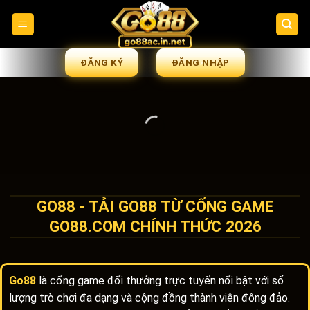
Skip
to
content
ĐĂNG KÝ
ĐĂNG NHẬP
GO88 - TẢI GO88 TỪ CỔNG GAME
GO88.COM CHÍNH THỨC 2026
Go88
là cổng game đổi thưởng trực tuyến nổi bật với số
lượng trò chơi đa dạng và cộng đồng thành viên đông đảo.