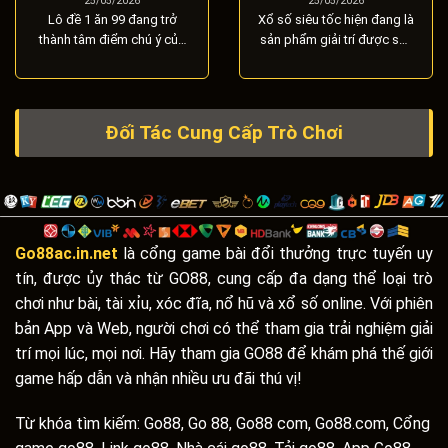
25/05/2026
25/05/2026
thưởng, nổ hũ, bắn cá, casino trực tuyến và nhiều chuyên
Lô đề 1 ăn 99 đang trở
Xổ số siêu tốc hiện đang là
mục giải trí hấp dẫn khác. Nền tảng thường xuyên cập nhật
thành tâm điểm chú ý của
sản phẩm giải trí được săn
sản phẩm mới, tối ưu tốc độ xử lý và nâng cấp công nghệ
cộng đồng ngư thủ số học
đón nhất tại các cổng
nhờ mức trả thưởng [...]
game trực tuyến nhờ tốc
nhằm mang đến trải nghiệm mượt mà trên cả thiết bị di
[...]
động lẫn máy tính.
Đối Tác Cung Cấp Trò Chơi
Bên cạnh đó, Go88 chú trọng đầu tư vào hệ thống bảo mật
dữ liệu, hỗ trợ giao dịch nhanh chóng cùng đội ngũ chăm sóc
khách hàng hoạt động liên tục. Những yếu tố này góp phần
xây dựng môi trường giải trí chuyên nghiệp, đáp ứng nhu cầu
Go88ac.in.net
là cổng game bài đổi thưởng trực tuyến uy
của đông đảo người chơi trong và ngoài nước.
tín, được ủy thác từ GO88, cung cấp đa dạng thể loại trò
Nhờ định hướng phát triển bền vững cùng việc không ngừng
chơi như bài, tài xỉu, xóc đĩa, nổ hũ và xổ số online. Với phiên
cải thiện chất lượng dịch vụ, Go88 từng bước khẳng định vị
bản App và Web, người chơi có thể tham gia trải nghiệm giải
thế của mình trong lĩnh vực giải trí trực tuyến, trở thành lựa
trí mọi lúc, mọi nơi. Hãy tham gia GO88 để khám phá thế giới
chọn được nhiều người dùng quan tâm khi tìm kiếm một
game hấp dẫn và nhận nhiều ưu đãi thú vị!
cổng game đổi thưởng hiện đại và tiện lợi.
Từ khóa tìm kiếm: Go88, Go 88, Go88 com, Go88.com, Cổng
Go88 – Nền tảng giải trí trực tuyến được nhiều