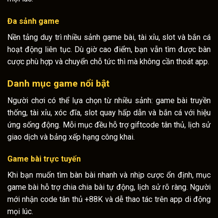
Đa sảnh game
Nền tảng duy trì nhiều sảnh game bài, tài xỉu, slot và bắn cá
hoạt động liên tục. Dù giờ cao điểm, bạn vẫn tìm được bàn
cược phù hợp và chuyển chỗ tức thì mà không cần thoát app.
Danh mục game nổi bật
Người chơi có thể lựa chọn từ nhiều sảnh: game bài truyền
thống, tài xỉu, xóc đĩa, slot quay hấp dẫn và bắn cá với hiệu
ứng sống động. Mỗi mục đều hỗ trợ giftcode tân thủ, lịch sử
giao dịch và bảng xếp hạng công khai.
Game bài trực tuyến
Khi bạn muốn tìm bàn bài nhanh và nhịp cược ổn định, mục
game bài hỗ trợ chia chia bài tự động, lịch sử rõ ràng. Người
mới nhận code tân thủ +88K và dễ thao tác trên app di động
mọi lúc.