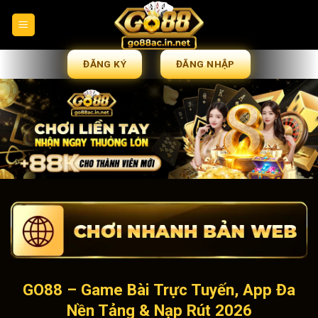
Skip
to
content
ĐĂNG KÝ
ĐĂNG NHẬP
GO88
– Game Bài Trực Tuyến, App Đa
Nền Tảng & Nạp Rút 2026