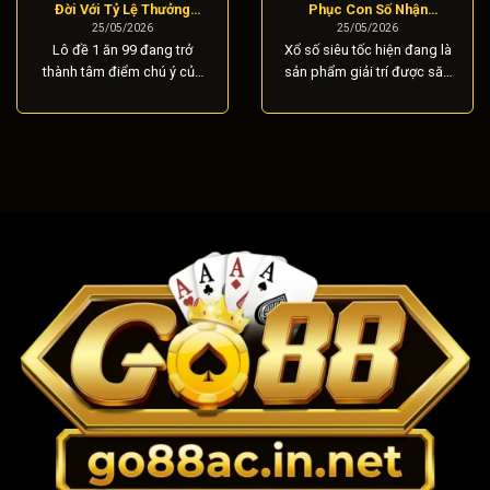
Đời Với Tỷ Lệ Thưởng
Phục Con Số Nhận
Khủng
Thưởng Tức Thì
25/05/2026
25/05/2026
Lô đề 1 ăn 99 đang trở
Xổ số siêu tốc hiện đang là
thành tâm điểm chú ý của
sản phẩm giải trí được săn
cộng đồng ngư thủ số học
đón nhất tại các cổng
nhờ mức trả thưởng [...]
game trực tuyến nhờ tốc [...]