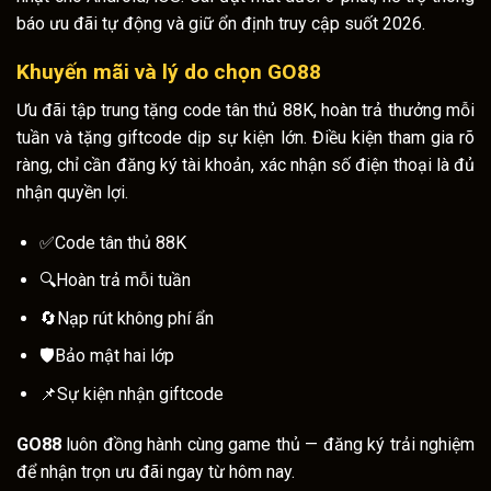
báo ưu đãi tự động và giữ ổn định truy cập suốt 2026.
Khuyến mãi và lý do chọn
GO88
Ưu đãi tập trung tặng code tân thủ 88K, hoàn trả thưởng mỗi
tuần và tặng giftcode dịp sự kiện lớn. Điều kiện tham gia rõ
ràng, chỉ cần đăng ký tài khoản, xác nhận số điện thoại là đủ
nhận quyền lợi.
✅
Code tân thủ 88K
🔍
Hoàn trả mỗi tuần
🔄
Nạp rút không phí ẩn
🛡️
Bảo mật hai lớp
📌
Sự kiện nhận giftcode
GO88
luôn đồng hành cùng game thủ — đăng ký trải nghiệm
để nhận trọn ưu đãi ngay từ hôm nay.