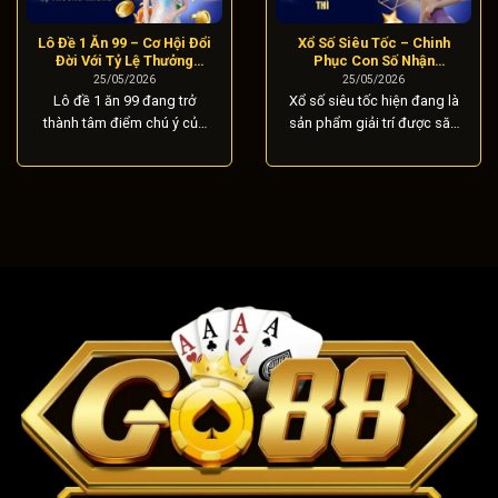
Lô Đề 1 Ăn 99 – Cơ Hội Đổi
Xổ Số Siêu Tốc – Chinh
Đời Với Tỷ Lệ Thưởng
Phục Con Số Nhận
Khủng
Thưởng Tức Thì
25/05/2026
25/05/2026
Lô đề 1 ăn 99 đang trở
Xổ số siêu tốc hiện đang là
thành tâm điểm chú ý của
sản phẩm giải trí được săn
cộng đồng ngư thủ số học
đón nhất tại các cổng
nhờ mức trả thưởng [...]
game trực tuyến nhờ tốc [...]