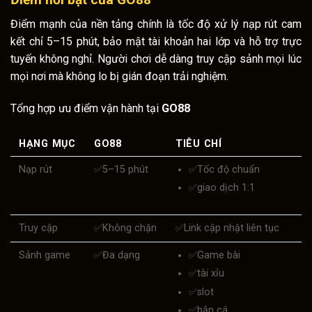
Điểm mạnh của nền tảng chính là tốc độ xử lý nạp rút cam
kết chỉ 5–15 phút, bảo mật tài khoản hai lớp và hỗ trợ trực
tuyến không nghỉ. Người chơi dễ dàng truy cập sảnh mọi lúc
mọi nơi mà không lo bị gián đoạn trải nghiệm.
Tổng hợp ưu điểm vận hành tại
GO88
HẠNG MỤC
GO88
TIÊU CHÍ
Nạp rút
✅
5–15 phút
✅
Tốc độ chuẩn
✅
giao dịch 1:1
Truy cập
✅
Không chặn
✅
Link cập nhật liên tục
Sảnh game
✅
Đa dạng
✅
Game bài
✅
tài xỉu
✅
slot
✅
bắn cá