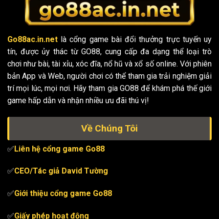
Go88ac.in.net
là cổng game bài đổi thưởng trực tuyến uy
tín, được ủy thác từ GO88, cung cấp đa dạng thể loại trò
chơi như bài, tài xỉu, xóc đĩa, nổ hũ và xổ số online. Với phiên
bản App và Web, người chơi có thể tham gia trải nghiệm giải
trí mọi lúc, mọi nơi. Hãy tham gia GO88 để khám phá thế giới
game hấp dẫn và nhận nhiều ưu đãi thú vị!
Về Chúng Tôi
✅
Liên hệ cổng game
Go88
✅
CEO/
Tác giả David Tường
✅
Giới thiệu cổng game
Go88
✅
Giấy phép hoạt động