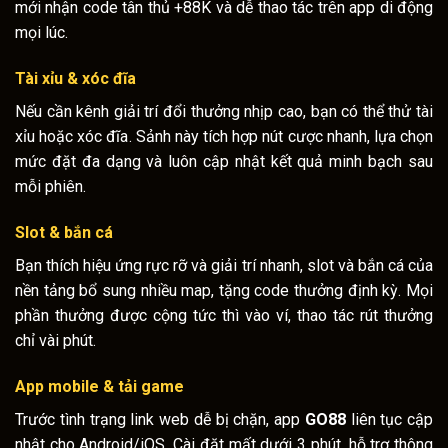
mới nhận code tân thủ +88K và dễ thao tác trên app di động
mọi lúc.
Tài xỉu & xóc đĩa
Nếu cần kênh giải trí đổi thưởng nhịp cao, bạn có thể thử tài
xỉu hoặc xóc đĩa. Sảnh này tích hợp nút cược nhanh, lựa chọn
mức đặt đa dạng và luôn cập nhật kết quả minh bạch sau
mỗi phiên.
Slot & bắn cá
Bạn thích hiệu ứng rực rỡ và giải trí nhanh, slot và bắn cá của
nền tảng bổ sung nhiều map, tặng code thưởng định kỳ. Mọi
phần thưởng được cộng tức thì vào ví, thao tác rút thưởng
chỉ vài phút.
App mobile & tải game
Trước tình trạng link web dễ bị chặn, app
GO88
liên tục cập
nhật cho Android/iOS. Cài đặt mất dưới 3 phút, hỗ trợ thông