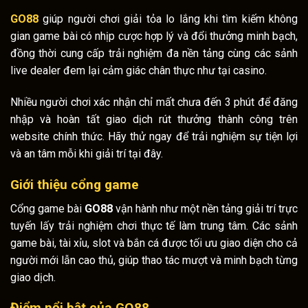
GO88
giúp người chơi giải tỏa lo lắng khi tìm kiếm không
gian game bài có nhịp cược hợp lý và đổi thưởng minh bạch,
đồng thời cung cấp trải nghiệm đa nền tảng cùng các sảnh
live dealer đem lại cảm giác chân thực như tại casino.
Nhiều người chơi xác nhận chỉ mất chưa đến 3 phút để đăng
nhập và hoàn tất giao dịch rút thưởng thành công trên
website chính thức. Hãy thử ngay để trải nghiệm sự tiện lợi
và an tâm mỗi khi giải trí tại đây.
Giới thiệu cổng game
Cổng game bài
GO88
vận hành như một nền tảng giải trí trực
tuyến lấy trải nghiệm chơi thực tế làm trung tâm. Các sảnh
game bài, tài xỉu, slot và bắn cá được tối ưu giao diện cho cả
người mới lẫn cao thủ, giúp thao tác mượt và minh bạch từng
giao dịch.
Điểm nổi bật của
GO88