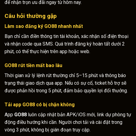
để nhận trọn ưu đãi ngay từ hôm nay.
Câu hỏi thường gặp
Làm sao đăng ký
GO88
nhanh nhất
Bạn chỉ cần điền thông tin tài khoản, xác nhận số điện thoại
và nhận code qua SMS. Quá trình đăng ký hoàn tất dưới 2
phút, có thể thực hiện trên app hoặc web.
GO88
rút tiền mất bao lâu
Thời gian xử lý lệnh rút thường chỉ 5–15 phút và thông báo
trạng thái giao dịch qua app. Nếu có sự cố, ticket hỗ trợ sẽ
được phản hồi trong 5 phút, đảm bảo quyền lợi đổi thưởng.
Tải app
GO88
có bị chặn không
App
GO88
luôn cập nhật bản APK/iOS mới, link dự phòng tự
động điều hướng khi cần. Người chơi tải và cài đặt trong
vòng 3 phút, không bị gián đoạn truy cập.