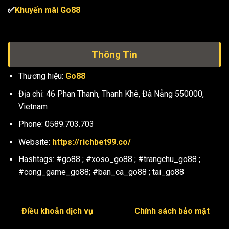
✅
Khuyến mãi Go88
Thông Tin
Thương hiệu:
Go88
Địa chỉ: 46 Phan Thanh, Thanh Khê, Đà Nẵng 550000,
Vietnam
Phone: 0589.703.703
Website:
https://richbet99.co/
Hashtags: #go88 ; #xoso_go88 ; #trangchu_go88 ;
#cong_game_go88; #ban_ca_go88 ; tai_go88
Điều khoản dịch vụ
Chính sách bảo mật