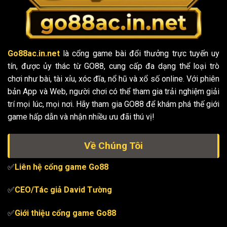
Go88ac.in.net
là cổng game bài đổi thưởng trực tuyến uy
tín, được ủy thác từ GO88, cung cấp đa dạng thể loại trò
chơi như bài, tài xỉu, xóc đĩa, nổ hũ và xổ số online. Với phiên
bản App và Web, người chơi có thể tham gia trải nghiệm giải
trí mọi lúc, mọi nơi. Hãy tham gia GO88 để khám phá thế giới
game hấp dẫn và nhận nhiều ưu đãi thú vị!
Về Chúng Tôi
✅
Liên hệ cổng game
Go88
✅
CEO/
Tác giả David Tường
✅
Giới thiệu cổng game
Go88