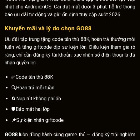
nhật cho Android/iOS. Cài đặt mất dưới 3 phút, hỗ trợ thông
báo ưu đãi tự động và giữ ổn định truy cập suốt 2026.
Khuyến mãi và lý do chọn
GO88
Ưu đãi tập trung tặng code tân thủ 88K, hoàn trả thưởng mỗi
tuần và tặng giftcode dịp sự kiện lớn. Điều kiện tham gia rõ
ràng, chỉ cần đăng ký tài khoản, xác nhận số điện thoại là đủ
nhận quyền lợi.
✅
Code tân thủ 88K
🔍
Hoàn trả mỗi tuần
🔄
Nạp rút không phí ẩn
🛡️
Bảo mật hai lớp
📌
Sự kiện nhận giftcode
GO88
luôn đồng hành cùng game thủ — đăng ký trải nghiệm