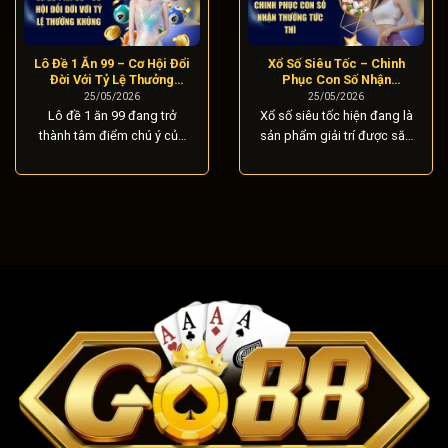
Lô Đề 1 Ăn 99 – Cơ Hội Đổi
Xổ Số Siêu Tốc – Chinh
Đời Với Tỷ Lệ Thưởng
Phục Con Số Nhận
Khủng
Thưởng Tức Thì
25/05/2026
25/05/2026
Lô đề 1 ăn 99 đang trở
Xổ số siêu tốc hiện đang là
thành tâm điểm chú ý của
sản phẩm giải trí được săn
cộng đồng ngư thủ số học
đón nhất tại các cổng
nhờ mức trả thưởng [...]
game trực tuyến nhờ tốc [...]