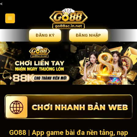
<
Skip
to
content
ĐĂNG KÝ
ĐĂNG NHẬP
GO88
| App game bài đa nền tảng, nạp