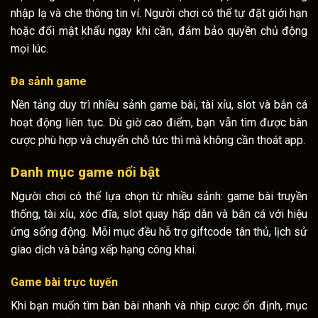
nhập lạ và che thông tin ví. Người chơi có thể tự đặt giới hạn
hoặc đổi mật khẩu ngay khi cần, đảm bảo quyền chủ động
mọi lúc.
Đa sảnh game
Nền tảng duy trì nhiều sảnh game bài, tài xỉu, slot và bắn cá
hoạt động liên tục. Dù giờ cao điểm, bạn vẫn tìm được bàn
cược phù hợp và chuyển chỗ tức thì mà không cần thoát app.
Danh mục game nổi bật
Người chơi có thể lựa chọn từ nhiều sảnh: game bài truyền
thống, tài xỉu, xóc đĩa, slot quay hấp dẫn và bắn cá với hiệu
ứng sống động. Mỗi mục đều hỗ trợ giftcode tân thủ, lịch sử
giao dịch và bảng xếp hạng công khai.
Game bài trực tuyến
Khi bạn muốn tìm bàn bài nhanh và nhịp cược ổn định, mục