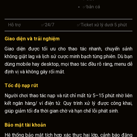
✅
bắn cá
Hỗ trợ
✅
24/7
✅
Ticket xử lý dưới 5 phút
Giao diện và trải nghiệm
Giao diện được tối ưu cho thao tác nhanh, chuyển sảnh
không giật lag và lịch sử cược minh bạch từng phiên. Dù bạn
dùng mobile hay desktop, mọi thao tác đều rõ ràng, menu dễ
định vị và không gây rối mắt.
Tốc độ nạp rút
Người chơi thao tác nạp và rút chỉ mất từ 5–15 phút nhờ liên
kết ngân hàng/ ví điện tử. Quy trình xử lý được công khai,
giúp giảm tối đa thời gian chờ và hạn chế lỗi phát sinh.
Bảo mật tài khoản
Hệ thống bảo mật tích hợp xác thực hai lớp, cảnh báo đăng