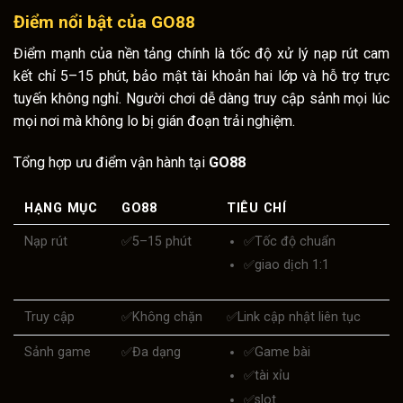
Điểm nổi bật của
GO88
Điểm mạnh của nền tảng chính là tốc độ xử lý nạp rút cam
kết chỉ 5–15 phút, bảo mật tài khoản hai lớp và hỗ trợ trực
tuyến không nghỉ. Người chơi dễ dàng truy cập sảnh mọi lúc
mọi nơi mà không lo bị gián đoạn trải nghiệm.
Tổng hợp ưu điểm vận hành tại
GO88
HẠNG MỤC
GO88
TIÊU CHÍ
Nạp rút
✅
5–15 phút
✅
Tốc độ chuẩn
✅
giao dịch 1:1
Truy cập
✅
Không chặn
✅
Link cập nhật liên tục
Sảnh game
✅
Đa dạng
✅
Game bài
✅
tài xỉu
✅
slot