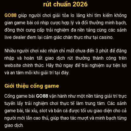
rút chuẩn 2026
GO88
giúp người chơi giải tỏa lo lắng khi tìm kiếm không
gian game bài có nhịp cược hợp lý và đổi thưởng minh bạch,
đồng thời cung cấp trải nghiệm đa nền tảng cùng các sảnh
live dealer đem lại cảm giác chân thực như tại casino.
Nhiều người chơi xác nhận chỉ mất chưa đến 3 phút để đăng
nhập và hoàn tất giao dịch rút thưởng thành công trên
website chính thức. Hãy thử ngay để trải nghiệm sự tiện lợi
và an tâm mỗi khi giải trí tại đây.
Giới thiệu cổng game
Cổng game bài
GO88
vận hành như một nền tảng giải trí trực
tuyến lấy trải nghiệm chơi thực tế làm trung tâm. Các sảnh
game bài, tài xỉu, slot và bắn cá được tối ưu giao diện cho cả
người mới lẫn cao thủ, giúp thao tác mượt và minh bạch từng
giao dịch.