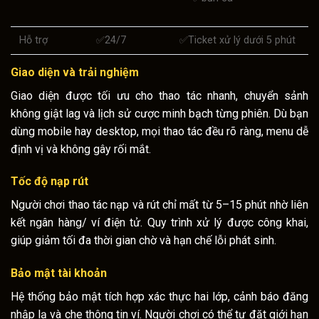
Hỗ trợ
✅
24/7
✅
Ticket xử lý dưới 5 phút
Giao diện và trải nghiệm
Giao diện được tối ưu cho thao tác nhanh, chuyển sảnh
không giật lag và lịch sử cược minh bạch từng phiên. Dù bạn
dùng mobile hay desktop, mọi thao tác đều rõ ràng, menu dễ
định vị và không gây rối mắt.
Tốc độ nạp rút
Người chơi thao tác nạp và rút chỉ mất từ 5–15 phút nhờ liên
kết ngân hàng/ ví điện tử. Quy trình xử lý được công khai,
giúp giảm tối đa thời gian chờ và hạn chế lỗi phát sinh.
Bảo mật tài khoản
Hệ thống bảo mật tích hợp xác thực hai lớp, cảnh báo đăng
nhập lạ và che thông tin ví. Người chơi có thể tự đặt giới hạn