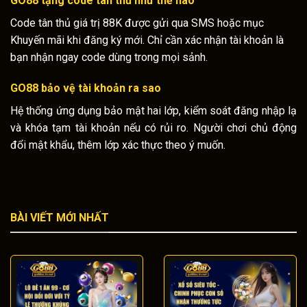
GO88
tặng code tân thủ như thế nào
Code tân thủ giá trị 88K được gửi qua SMS hoặc mục
Khuyến mãi khi đăng ký mới. Chỉ cần xác nhận tài khoản là
bạn nhận ngay code dùng trong mọi sảnh.
GO88
bảo vệ tài khoản ra sao
Hệ thống ứng dụng bảo mật hai lớp, kiểm soát đăng nhập lạ
và khóa tạm tài khoản nếu có rủi ro. Người chơi chủ động
đổi mật khẩu, thêm lớp xác thực theo ý muốn.
BÀI VIẾT MỚI NHẤT