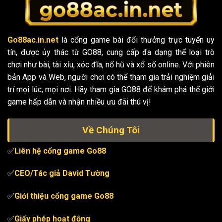
Go88ac.in.net
là cổng game bài đổi thưởng trực tuyến uy
tín, được ủy thác từ GO88, cung cấp đa dạng thể loại trò
chơi như bài, tài xỉu, xóc đĩa, nổ hũ và xổ số online. Với phiên
bản App và Web, người chơi có thể tham gia trải nghiệm giải
trí mọi lúc, mọi nơi. Hãy tham gia GO88 để khám phá thế giới
game hấp dẫn và nhận nhiều ưu đãi thú vị!
Về Chúng Tôi
✅
Liên hệ cổng game
Go88
✅
CEO/
Tác giả David Tường
✅
Giới thiệu cổng game
Go88
✅
Giấy phép hoạt động