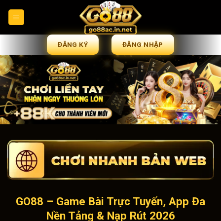
Skip
to
content
ĐĂNG KÝ
ĐĂNG NHẬP
GO88
– Game Bài Trực Tuyến, App Đa
Nền Tảng & Nạp Rút 2026