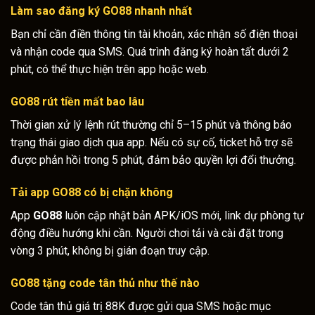
Làm sao đăng ký
GO88
nhanh nhất
Bạn chỉ cần điền thông tin tài khoản, xác nhận số điện thoại
và nhận code qua SMS. Quá trình đăng ký hoàn tất dưới 2
phút, có thể thực hiện trên app hoặc web.
GO88
rút tiền mất bao lâu
Thời gian xử lý lệnh rút thường chỉ 5–15 phút và thông báo
trạng thái giao dịch qua app. Nếu có sự cố, ticket hỗ trợ sẽ
được phản hồi trong 5 phút, đảm bảo quyền lợi đổi thưởng.
Tải app
GO88
có bị chặn không
App
GO88
luôn cập nhật bản APK/iOS mới, link dự phòng tự
động điều hướng khi cần. Người chơi tải và cài đặt trong
vòng 3 phút, không bị gián đoạn truy cập.
GO88
tặng code tân thủ như thế nào
Code tân thủ giá trị 88K được gửi qua SMS hoặc mục