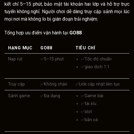
kết chỉ 5–15 phút, bảo mật tài khoản hai lớp và hỗ trợ trực
tuyến không nghỉ. Người chơi dễ dàng truy cập sảnh mọi lúc
mọi nơi mà không lo bị gián đoạn trải nghiệm.
Tổng hợp ưu điểm vận hành tại
GO88
HẠNG MỤC
GO88
TIÊU CHÍ
Nạp rút
✅
5–15 phút
✅
Tốc độ chuẩn
✅
giao dịch 1:1
Truy cập
✅
Không chặn
✅
Link cập nhật liên tục
Sảnh game
✅
Đa dạng
✅
Game bài
✅
tài xỉu
✅
slot
✅
bắn cá