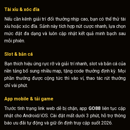
Tài xỉu & xóc đĩa
Nếu cần kênh giải trí đổi thưởng nhịp cao, bạn có thể thử tài
xỉu hoặc xóc đĩa. Sảnh này tích hợp nút cược nhanh, lựa chọn
mức đặt đa dạng và luôn cập nhật kết quả minh bạch sau
mỗi phiên.
Slot & bắn cá
Bạn thích hiệu ứng rực rỡ và giải trí nhanh, slot và bắn cá của
nền tảng bổ sung nhiều map, tặng code thưởng định kỳ. Mọi
phần thưởng được cộng tức thì vào ví, thao tác rút thưởng
chỉ vài phút.
App mobile & tải game
Trước tình trạng link web dễ bị chặn, app
GO88
liên tục cập
nhật cho Android/iOS. Cài đặt mất dưới 3 phút, hỗ trợ thông
báo ưu đãi tự động và giữ ổn định truy cập suốt 2026.