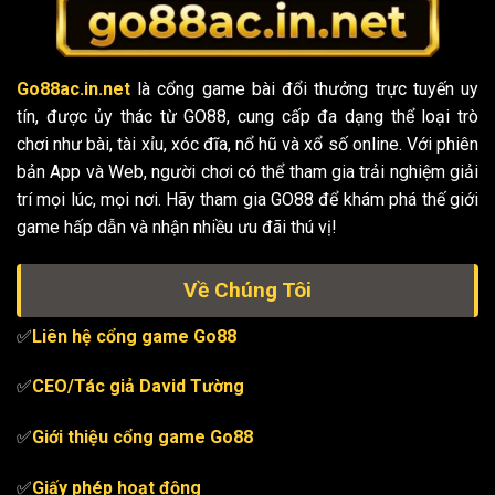
Go88ac.in.net
là cổng game bài đổi thưởng trực tuyến uy
tín, được ủy thác từ GO88, cung cấp đa dạng thể loại trò
chơi như bài, tài xỉu, xóc đĩa, nổ hũ và xổ số online. Với phiên
bản App và Web, người chơi có thể tham gia trải nghiệm giải
trí mọi lúc, mọi nơi. Hãy tham gia GO88 để khám phá thế giới
game hấp dẫn và nhận nhiều ưu đãi thú vị!
Về Chúng Tôi
✅
Liên hệ cổng game
Go88
✅
CEO/
Tác giả David Tường
✅
Giới thiệu cổng game
Go88
✅
Giấy phép hoạt động