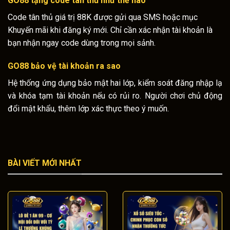
GO88
tặng code tân thủ như thế nào
Code tân thủ giá trị 88K được gửi qua SMS hoặc mục
Khuyến mãi khi đăng ký mới. Chỉ cần xác nhận tài khoản là
bạn nhận ngay code dùng trong mọi sảnh.
GO88
bảo vệ tài khoản ra sao
Hệ thống ứng dụng bảo mật hai lớp, kiểm soát đăng nhập lạ
và khóa tạm tài khoản nếu có rủi ro. Người chơi chủ động
đổi mật khẩu, thêm lớp xác thực theo ý muốn.
BÀI VIẾT MỚI NHẤT