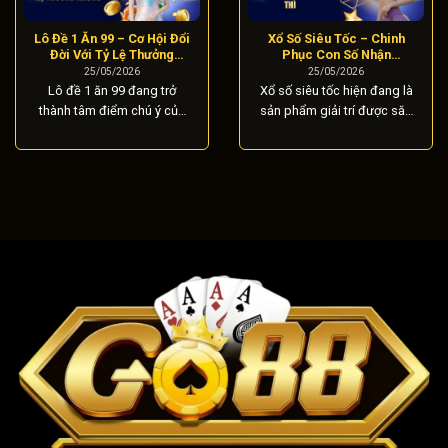
Lô Đề 1 Ăn 99 – Cơ Hội Đổi
Xổ Số Siêu Tốc – Chinh
Đời Với Tỷ Lệ Thưởng
Phục Con Số Nhận
Khủng
Thưởng Tức Thì
25/05/2026
25/05/2026
Lô đề 1 ăn 99 đang trở
Xổ số siêu tốc hiện đang là
thành tâm điểm chú ý của
sản phẩm giải trí được săn
cộng đồng ngư thủ số học
đón nhất tại các cổng
nhờ mức trả thưởng [...]
game trực tuyến nhờ tốc [...]