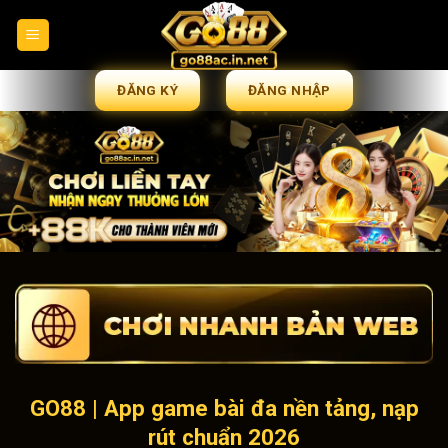
Skip
to
content
ĐĂNG KÝ
ĐĂNG NHẬP
GO88
| App game bài đa nền tảng, nạp
rút chuẩn 2026