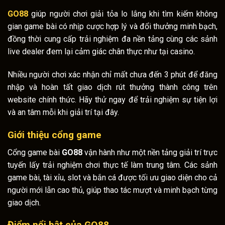
GO88
giúp người chơi giải tỏa lo lắng khi tìm kiếm không
gian game bài có nhịp cược hợp lý và đổi thưởng minh bạch,
đồng thời cung cấp trải nghiệm đa nền tảng cùng các sảnh
live dealer đem lại cảm giác chân thực như tại casino.
Nhiều người chơi xác nhận chỉ mất chưa đến 3 phút để đăng
nhập và hoàn tất giao dịch rút thưởng thành công trên
website chính thức. Hãy thử ngay để trải nghiệm sự tiện lợi
và an tâm mỗi khi giải trí tại đây.
Giới thiệu cổng game
Cổng game bài
GO88
vận hành như một nền tảng giải trí trực
tuyến lấy trải nghiệm chơi thực tế làm trung tâm. Các sảnh
game bài, tài xỉu, slot và bắn cá được tối ưu giao diện cho cả
người mới lẫn cao thủ, giúp thao tác mượt và minh bạch từng
giao dịch.
Điểm nổi bật của
GO88