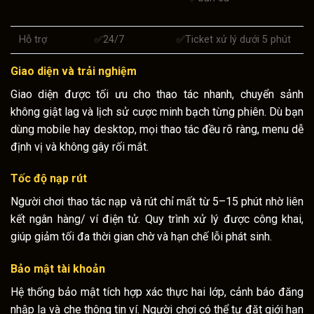
Hỗ trợ
✅
24/7
✅
Ticket xử lý dưới 5 phút
Giao diện và trải nghiệm
Giao diện được tối ưu cho thao tác nhanh, chuyển sảnh
không giật lag và lịch sử cược minh bạch từng phiên. Dù bạn
dùng mobile hay desktop, mọi thao tác đều rõ ràng, menu dễ
định vị và không gây rối mắt.
Tốc độ nạp rút
Người chơi thao tác nạp và rút chỉ mất từ 5–15 phút nhờ liên
kết ngân hàng/ ví điện tử. Quy trình xử lý được công khai,
giúp giảm tối đa thời gian chờ và hạn chế lỗi phát sinh.
Bảo mật tài khoản
Hệ thống bảo mật tích hợp xác thực hai lớp, cảnh báo đăng
nhập lạ và che thông tin ví. Người chơi có thể tự đặt giới hạn