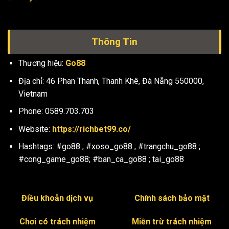
Thông Tin
Thương hiệu:
Go88
Địa chỉ: 46 Phan Thanh, Thanh Khê, Đà Nẵng 550000,
Vietnam
Phone: 0589.703.703
Website:
https://richbet99.co/
Hashtags: #go88 ; #xoso_go88 ; #trangchu_go88 ;
#cong_game_go88; #ban_ca_go88 ; tai_go88
Điều khoản dịch vụ
Chính sách bảo mật
Chơi có trách nhiệm
Miễn trừ trách nhiệm