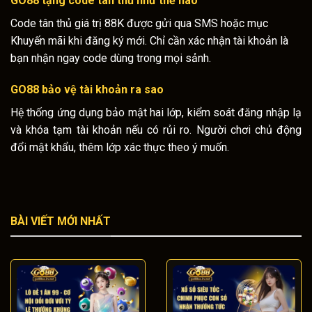
GO88
tặng code tân thủ như thế nào
Code tân thủ giá trị 88K được gửi qua SMS hoặc mục
Khuyến mãi khi đăng ký mới. Chỉ cần xác nhận tài khoản là
bạn nhận ngay code dùng trong mọi sảnh.
GO88
bảo vệ tài khoản ra sao
Hệ thống ứng dụng bảo mật hai lớp, kiểm soát đăng nhập lạ
và khóa tạm tài khoản nếu có rủi ro. Người chơi chủ động
đổi mật khẩu, thêm lớp xác thực theo ý muốn.
BÀI VIẾT MỚI NHẤT