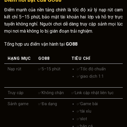
Điểm mạnh của nền tảng chính là tốc độ xử lý nạp rút cam
kết chỉ 5–15 phút, bảo mật tài khoản hai lớp và hỗ trợ trực
tuyến không nghỉ. Người chơi dễ dàng truy cập sảnh mọi lúc
mọi nơi mà không lo bị gián đoạn trải nghiệm.
Tổng hợp ưu điểm vận hành tại
GO88
HẠNG MỤC
GO88
TIÊU CHÍ
Nạp rút
✅
5–15 phút
✅
Tốc độ chuẩn
✅
giao dịch 1:1
Truy cập
✅
Không chặn
✅
Link cập nhật liên tục
Sảnh game
✅
Đa dạng
✅
Game bài
✅
tài xỉu
✅
slot
✅
bắn cá