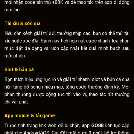
mới nhận code tân thủ +88K và dễ thao tác trên app di động
mọi lúc.
Tài xỉu & xóc đĩa
Nếu cần kênh giải trí đổi thưởng nhịp cao, bạn có thể thử tài
xỉu hoặc xóc đĩa. Sảnh này tích hợp nút cược nhanh, lựa chọn
mức đặt đa dạng và luôn cập nhật kết quả minh bạch sau
mỗi phiên.
Slot & bắn cá
Bạn thích hiệu ứng rực rỡ và giải trí nhanh, slot và bắn cá của
nền tảng bổ sung nhiều map, tặng code thưởng định kỳ. Mọi
phần thưởng được cộng tức thì vào ví, thao tác rút thưởng
chỉ vài phút.
App mobile & tải game
Trước tình trạng link web dễ bị chặn, app
GO88
liên tục cập
nhật cho Android/iOS. Cài đặt mất dưới 3 phút, hỗ trợ thông