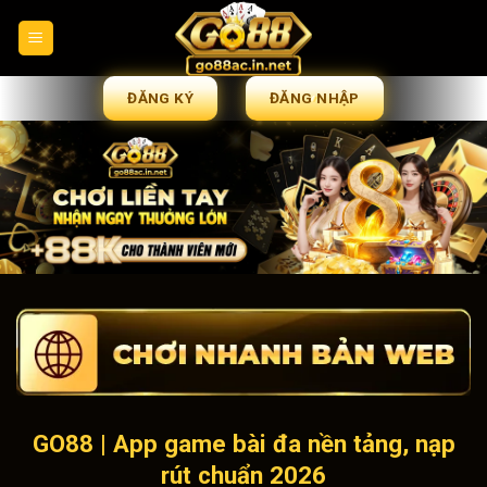
Skip
to
content
ĐĂNG KÝ
ĐĂNG NHẬP
GO88
| App game bài đa nền tảng, nạp
rút chuẩn 2026