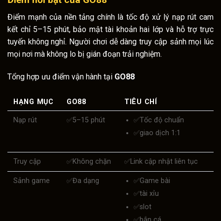
Điểm mạnh của nền tảng chính là tốc độ xử lý nạp rút cam
kết chỉ 5–15 phút, bảo mật tài khoản hai lớp và hỗ trợ trực
tuyến không nghỉ. Người chơi dễ dàng truy cập sảnh mọi lúc
mọi nơi mà không lo bị gián đoạn trải nghiệm.
Tổng hợp ưu điểm vận hành tại
GO88
HẠNG MỤC
GO88
TIÊU CHÍ
Nạp rút
✅
5–15 phút
✅
Tốc độ chuẩn
✅
giao dịch 1:1
Truy cập
✅
Không chặn
✅
Link cập nhật liên tục
Sảnh game
✅
Đa dạng
✅
Game bài
✅
tài xỉu
✅
slot
✅
bắn cá