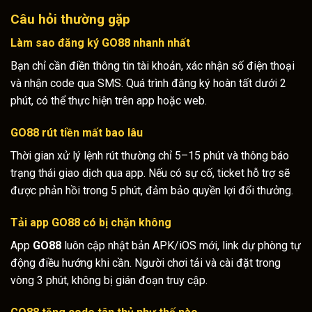
Câu hỏi thường gặp
Làm sao đăng ký
GO88
nhanh nhất
Bạn chỉ cần điền thông tin tài khoản, xác nhận số điện thoại
và nhận code qua SMS. Quá trình đăng ký hoàn tất dưới 2
phút, có thể thực hiện trên app hoặc web.
GO88
rút tiền mất bao lâu
Thời gian xử lý lệnh rút thường chỉ 5–15 phút và thông báo
trạng thái giao dịch qua app. Nếu có sự cố, ticket hỗ trợ sẽ
được phản hồi trong 5 phút, đảm bảo quyền lợi đổi thưởng.
Tải app
GO88
có bị chặn không
App
GO88
luôn cập nhật bản APK/iOS mới, link dự phòng tự
động điều hướng khi cần. Người chơi tải và cài đặt trong
vòng 3 phút, không bị gián đoạn truy cập.