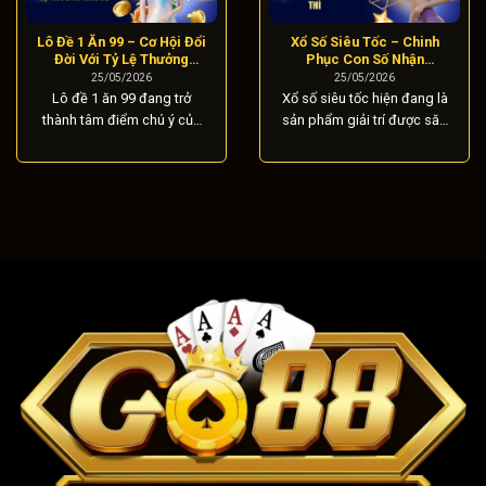
Lô Đề 1 Ăn 99 – Cơ Hội Đổi
Xổ Số Siêu Tốc – Chinh
Đời Với Tỷ Lệ Thưởng
Phục Con Số Nhận
Khủng
Thưởng Tức Thì
25/05/2026
25/05/2026
Lô đề 1 ăn 99 đang trở
Xổ số siêu tốc hiện đang là
thành tâm điểm chú ý của
sản phẩm giải trí được săn
cộng đồng ngư thủ số học
đón nhất tại các cổng
nhờ mức trả thưởng [...]
game trực tuyến nhờ tốc [...]