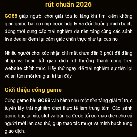
rút chuẩn 2026
GO88
giúp người chơi giải tỏa lo lắng khi tìm kiếm không
gian game bài có nhịp cược hợp lý và đổi thưởng minh bạch,
đồng thời cung cấp trải nghiệm đa nền tảng cùng các sảnh
live dealer đem lại cảm giác chân thực như tại casino.
Nhiều người chơi xác nhận chỉ mất chưa đến 3 phút để đăng
nhập và hoàn tất giao dịch rút thưởng thành công trên
website chính thức. Hãy thử ngay để trải nghiệm sự tiện lợi
và an tâm mỗi khi giải trí tại đây.
Giới thiệu cổng game
Cổng game bài
GO88
vận hành như một nền tảng giải trí trực
tuyến lấy trải nghiệm chơi thực tế làm trung tâm. Các sảnh
game bài, tài xỉu, slot và bắn cá được tối ưu giao diện cho cả
người mới lẫn cao thủ, giúp thao tác mượt và minh bạch từng
giao dịch.