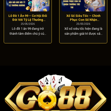
Lô Đề 1 Ăn 99 – Cơ Hội Đổi
Xổ Số Siêu Tốc – Chinh
Đời Với Tỷ Lệ Thưởng
Phục Con Số Nhận
Khủng
Thưởng Tức Thì
25/05/2026
25/05/2026
Lô đề 1 ăn 99 đang trở
Xổ số siêu tốc hiện đang là
thành tâm điểm chú ý của
sản phẩm giải trí được săn
cộng đồng ngư thủ số học
đón nhất tại các cổng
nhờ mức trả thưởng [...]
game trực tuyến nhờ tốc [...]