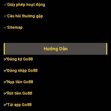
✅
Giấy phép hoạt động
✅
Câu hỏi thường gặp
✅
Sitemap
Hướng Dẫn
✅
Đăng ký Go88
✅
Đăng nhập Go88
✅
Nạp tiền Go88
✅
Rút tiền Go88
✅
Tải app Go88