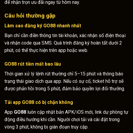
để nhận trọn ưu đãi ngay từ hôm nay.
Câu hỏi thường gặp
Làm sao đăng ký
GO88
nhanh nhất
Bạn chỉ cần điền thông tin tài khoản, xác nhận số điện thoại
và nhận code qua SMS. Quá trình đăng ký hoàn tất dưới 2
phút, có thể thực hiện trên app hoặc web.
GO88
rút tiền mất bao lâu
Thời gian xử lý lệnh rút thường chỉ 5–15 phút và thông báo
trạng thái giao dịch qua app. Nếu có sự cố, ticket hỗ trợ sẽ
được phản hồi trong 5 phút, đảm bảo quyền lợi đổi thưởng.
Tải app
GO88
có bị chặn không
App
GO88
luôn cập nhật bản APK/iOS mới, link dự phòng tự
động điều hướng khi cần. Người chơi tải và cài đặt trong
vòng 3 phút, không bị gián đoạn truy cập.