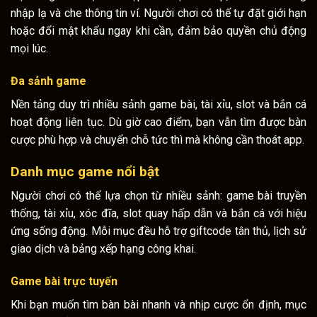
nhập lạ và che thông tin ví. Người chơi có thể tự đặt giới hạn
hoặc đổi mật khẩu ngay khi cần, đảm bảo quyền chủ động
mọi lúc.
Đa sảnh game
Nền tảng duy trì nhiều sảnh game bài, tài xỉu, slot và bắn cá
hoạt động liên tục. Dù giờ cao điểm, bạn vẫn tìm được bàn
cược phù hợp và chuyển chỗ tức thì mà không cần thoát app.
Danh mục game nổi bật
Người chơi có thể lựa chọn từ nhiều sảnh: game bài truyền
thống, tài xỉu, xóc đĩa, slot quay hấp dẫn và bắn cá với hiệu
ứng sống động. Mỗi mục đều hỗ trợ giftcode tân thủ, lịch sử
giao dịch và bảng xếp hạng công khai.
Game bài trực tuyến
Khi bạn muốn tìm bàn bài nhanh và nhịp cược ổn định, mục