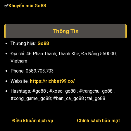
✅
Khuyến mãi Go88
Thông Tin
Thương hiệu:
Go88
Địa chỉ: 46 Phan Thanh, Thanh Khê, Đà Nẵng 550000,
Vietnam
Phone: 0589.703.703
Website:
https://richbet99.co/
Hashtags: #go88 ; #xoso_go88 ; #trangchu_go88 ;
#cong_game_go88; #ban_ca_go88 ; tai_go88
Điều khoản dịch vụ
Chính sách bảo mật