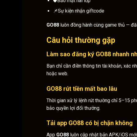
🛡️
Bảo mật hai lớp
📌
Sự kiện nhận giftcode
GO88
luôn đồng hành cùng game thủ — đăng
Câu hỏi thường gặp
Làm sao đăng ký
GO88
nhanh nh
Bạn chỉ cần điền thông tin tài khoản, xác 
hoặc web.
GO88
rút tiền mất bao lâu
Thời gian xử lý lệnh rút thường chỉ 5–15 ph
bảo quyền lợi đổi thưởng.
Tải app
GO88
có bị chặn không
App
GO88
luôn cập nhật bản APK/iOS mới, 