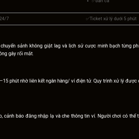
✅
bắn cá
24/7
✅
Ticket xử lý dưới 5 phút
, chuyển sảnh không giật lag và lịch sử cược minh bạch từng p
ông gây rối mắt.
–15 phút nhờ liên kết ngân hàng/ ví điện tử. Quy trình xử lý được 
p, cảnh báo đăng nhập lạ và che thông tin ví. Người chơi có thể 