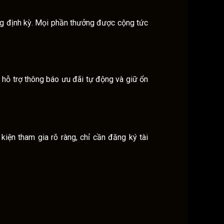
ởng định kỳ. Mọi phần thưởng được cộng tức
 hỗ trợ thông báo ưu đãi tự động và giữ ổn
kiện tham gia rõ ràng, chỉ cần đăng ký tài