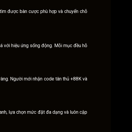
ẫn tìm được bàn cược phù hợp và chuyển chỗ
n cá với hiệu ứng sống động. Mỗi mục đều hỗ
õ ràng. Người mới nhận code tân thủ +88K và
nhanh, lựa chọn mức đặt đa dạng và luôn cập