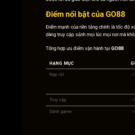
Điểm nổi bật của
GO88
Điểm mạnh của nền tảng chính là tốc độ xử 
dàng truy cập sảnh mọi lúc mọi nơi mà khôn
Tổng hợp ưu điểm vận hành tại
GO88
HẠNG MỤC
G
Nạp rút
✅
Truy cập
✅
Sảnh game
✅