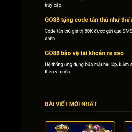
truy cập.
GO88
tặng code tân thủ như thế
Code tân thủ giá trị 88K được gửi qua SMS
sảnh.
GO88
bảo vệ tài khoản ra sao
Hệ thống ứng dụng bảo mật hai lớp, kiểm s
theo ý muốn.
BÀI VIẾT MỚI NHẤT