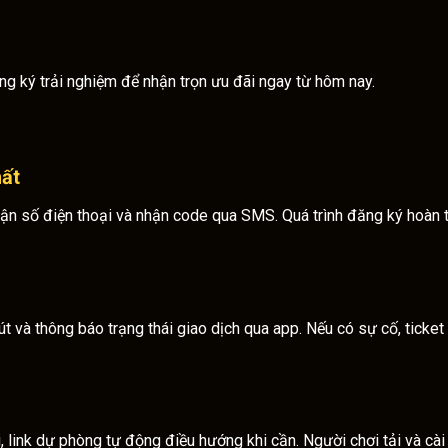
 ký trải nghiệm để nhận trọn ưu đãi ngay từ hôm nay.
ất
nhận số điện thoại và nhận code qua SMS. Quá trình đăng ký hoàn tấ
út và thông báo trạng thái giao dịch qua app. Nếu có sự cố, ticke
link dự phòng tự động điều hướng khi cần. Người chơi tải và cài 