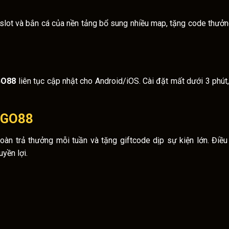
nh, slot và bắn cá của nền tảng bổ sung nhiều map, tặng code thư
GO88
liên tục cập nhật cho Android/iOS. Cài đặt mất dưới 3 phút,
GO88
oàn trả thưởng mỗi tuần và tặng giftcode dịp sự kiện lớn. Điều 
yền lợi.