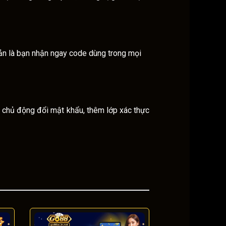
ản là bạn nhận ngay code dùng trong mọi
i chủ động đổi mật khẩu, thêm lớp xác thực