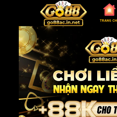
Skip
to
content
TRANG C