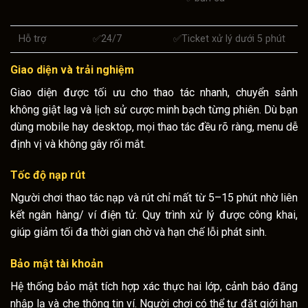
Hỗ trợ
✅
24/7
✅
Ticket xử lý dưới 5 phút
Giao diện và trải nghiệm
Giao diện được tối ưu cho thao tác nhanh, chuyển sảnh
không giật lag và lịch sử cược minh bạch từng phiên. Dù bạn
dùng mobile hay desktop, mọi thao tác đều rõ ràng, menu dễ
định vị và không gây rối mắt.
Tốc độ nạp rút
Người chơi thao tác nạp và rút chỉ mất từ 5–15 phút nhờ liên
kết ngân hàng/ ví điện tử. Quy trình xử lý được công khai,
giúp giảm tối đa thời gian chờ và hạn chế lỗi phát sinh.
Bảo mật tài khoản
Hệ thống bảo mật tích hợp xác thực hai lớp, cảnh báo đăng
nhập lạ và che thông tin ví. Người chơi có thể tự đặt giới hạn