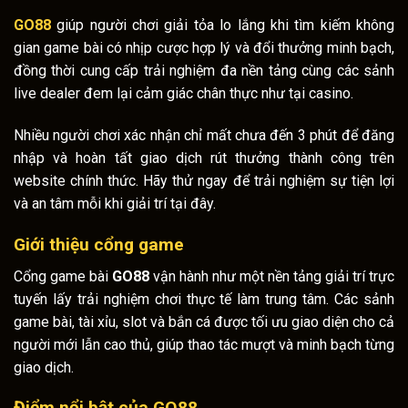
GO88
giúp người chơi giải tỏa lo lắng khi tìm kiếm không
gian game bài có nhịp cược hợp lý và đổi thưởng minh bạch,
đồng thời cung cấp trải nghiệm đa nền tảng cùng các sảnh
live dealer đem lại cảm giác chân thực như tại casino.
Nhiều người chơi xác nhận chỉ mất chưa đến 3 phút để đăng
nhập và hoàn tất giao dịch rút thưởng thành công trên
website chính thức. Hãy thử ngay để trải nghiệm sự tiện lợi
và an tâm mỗi khi giải trí tại đây.
Giới thiệu cổng game
Cổng game bài
GO88
vận hành như một nền tảng giải trí trực
tuyến lấy trải nghiệm chơi thực tế làm trung tâm. Các sảnh
game bài, tài xỉu, slot và bắn cá được tối ưu giao diện cho cả
người mới lẫn cao thủ, giúp thao tác mượt và minh bạch từng
giao dịch.
Điểm nổi bật của
GO88