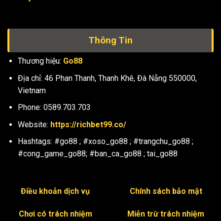
Thông Tin
Thương hiệu:
Go88
Địa chỉ: 46 Phan Thanh, Thanh Khê, Đà Nẵng 550000,
Vietnam
Phone: 0589.703.703
Website:
https://richbet99.co/
Hashtags: #go88 ; #xoso_go88 ; #trangchu_go88 ;
#cong_game_go88; #ban_ca_go88 ; tai_go88
Điều khoản dịch vụ
Chính sách bảo mật
Chơi có trách nhiệm
Miễn trừ trách nhiệm