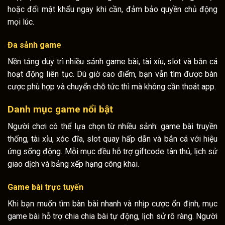
hoặc đổi mật khẩu ngay khi cần, đảm bảo quyền chủ động
mọi lúc.
Đa sảnh game
Nền tảng duy trì nhiều sảnh game bài, tài xỉu, slot và bắn cá
hoạt động liên tục. Dù giờ cao điểm, bạn vẫn tìm được bàn
cược phù hợp và chuyển chỗ tức thì mà không cần thoát app.
Danh mục game nổi bật
Người chơi có thể lựa chọn từ nhiều sảnh: game bài truyền
thống, tài xỉu, xóc đĩa, slot quay hấp dẫn và bắn cá với hiệu
ứng sống động. Mỗi mục đều hỗ trợ giftcode tân thủ, lịch sử
giao dịch và bảng xếp hạng công khai.
Game bài trực tuyến
Khi bạn muốn tìm bàn bài nhanh và nhịp cược ổn định, mục
game bài hỗ trợ chia chia bài tự động, lịch sử rõ ràng. Người