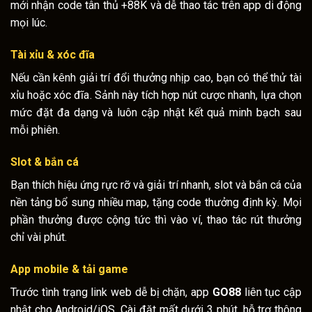
mới nhận code tân thủ +88K và dễ thao tác trên app di động
mọi lúc.
Tài xỉu & xóc đĩa
Nếu cần kênh giải trí đổi thưởng nhịp cao, bạn có thể thử tài
xỉu hoặc xóc đĩa. Sảnh này tích hợp nút cược nhanh, lựa chọn
mức đặt đa dạng và luôn cập nhật kết quả minh bạch sau
mỗi phiên.
Slot & bắn cá
Bạn thích hiệu ứng rực rỡ và giải trí nhanh, slot và bắn cá của
nền tảng bổ sung nhiều map, tặng code thưởng định kỳ. Mọi
phần thưởng được cộng tức thì vào ví, thao tác rút thưởng
chỉ vài phút.
App mobile & tải game
Trước tình trạng link web dễ bị chặn, app
GO88
liên tục cập
nhật cho Android/iOS. Cài đặt mất dưới 3 phút, hỗ trợ thông