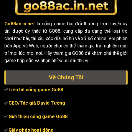
Go88ac.in.net
là cổng game bài đổi thưởng trực tuyến uy
tín, được ủy thác từ GO88, cung cấp đa dạng thể loại trò
chơi như bài, tài xỉu, xóc đĩa, nổ hũ và xổ số online. Với phiên
bản App và Web, người chơi có thể tham gia trải nghiệm giải
trí mọi lúc, mọi nơi. Hãy tham gia GO88 để khám phá thế giới
game hấp dẫn và nhận nhiều ưu đãi thú vị!
Về Chúng Tôi
✅
Liên hệ cổng game
Go88
✅
CEO/
Tác giả David Tường
✅
Giới thiệu cổng game
Go88
✅
Giấy phép hoạt động