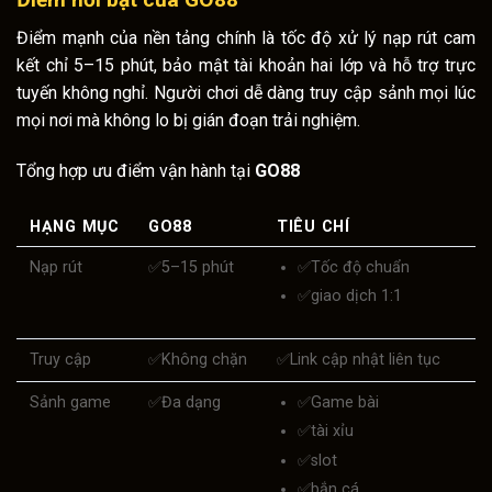
Điểm mạnh của nền tảng chính là tốc độ xử lý nạp rút cam
kết chỉ 5–15 phút, bảo mật tài khoản hai lớp và hỗ trợ trực
tuyến không nghỉ. Người chơi dễ dàng truy cập sảnh mọi lúc
mọi nơi mà không lo bị gián đoạn trải nghiệm.
Tổng hợp ưu điểm vận hành tại
GO88
HẠNG MỤC
GO88
TIÊU CHÍ
Nạp rút
✅
5–15 phút
✅
Tốc độ chuẩn
✅
giao dịch 1:1
Truy cập
✅
Không chặn
✅
Link cập nhật liên tục
Sảnh game
✅
Đa dạng
✅
Game bài
✅
tài xỉu
✅
slot
✅
bắn cá