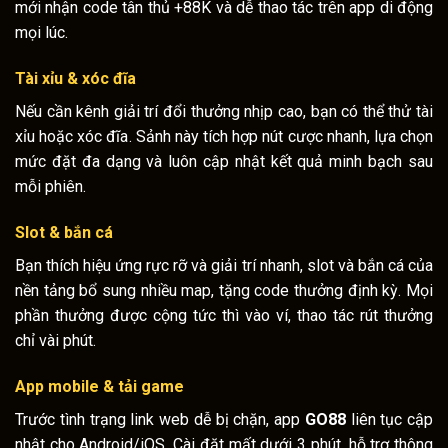
mới nhận code tân thủ +88K và dễ thao tác trên app di động
mọi lúc.
Tài xỉu & xóc đĩa
Nếu cần kênh giải trí đổi thưởng nhịp cao, bạn có thể thử tài
xỉu hoặc xóc đĩa. Sảnh này tích hợp nút cược nhanh, lựa chọn
mức đặt đa dạng và luôn cập nhật kết quả minh bạch sau
mỗi phiên.
Slot & bắn cá
Bạn thích hiệu ứng rực rỡ và giải trí nhanh, slot và bắn cá của
nền tảng bổ sung nhiều map, tặng code thưởng định kỳ. Mọi
phần thưởng được cộng tức thì vào ví, thao tác rút thưởng
chỉ vài phút.
App mobile & tải game
Trước tình trạng link web dễ bị chặn, app
GO88
liên tục cập
nhật cho Android/iOS. Cài đặt mất dưới 3 phút, hỗ trợ thông