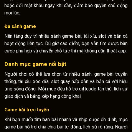
hoặc đổi mật khẩu ngay khi cần, đảm bảo quyền chủ động
mọi lúc.
Đa sảnh game
Nền tảng duy trì nhiều sảnh game bài, tài xỉu, slot và bắn cá
hoạt động liên tục. Dù giờ cao điểm, bạn vẫn tìm được bàn
cược phù hợp và chuyển chỗ tức thì mà không cần thoát app.
Danh mục game nổi bật
Người chơi có thể lựa chọn từ nhiều sảnh: game bài truyền
thống, tài xỉu, xóc đĩa, slot quay hấp dẫn và bắn cá với hiệu
ứng sống động. Mỗi mục đều hỗ trợ giftcode tân thủ, lịch sử
giao dịch và bảng xếp hạng công khai.
Game bài trực tuyến
Khi bạn muốn tìm bàn bài nhanh và nhịp cược ổn định, mục
game bài hỗ trợ chia chia bài tự động, lịch sử rõ ràng. Người