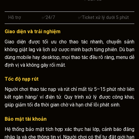
Hỗ trợ
✅
24/7
✅
Ticket xử lý dưới 5 phút
Giao diện và trải nghiệm
Giao diện được tối ưu cho thao tác nhanh, chuyển sảnh
không giật lag và lịch sử cược minh bạch từng phiên. Dù bạn
dùng mobile hay desktop, mọi thao tác đều rõ ràng, menu dễ
định vị và không gây rối mắt.
Tốc độ nạp rút
Người chơi thao tác nạp và rút chỉ mất từ 5–15 phút nhờ liên
kết ngân hàng/ ví điện tử. Quy trình xử lý được công khai,
giúp giảm tối đa thời gian chờ và hạn chế lỗi phát sinh.
Bảo mật tài khoản
Hệ thống bảo mật tích hợp xác thực hai lớp, cảnh báo đăng
nhập lạ và che thông tin ví. Người chơi có thể tự đặt giới hạn