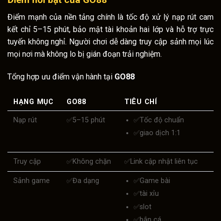
Điểm mạnh của nền tảng chính là tốc độ xử lý nạp rút cam
kết chỉ 5–15 phút, bảo mật tài khoản hai lớp và hỗ trợ trực
tuyến không nghỉ. Người chơi dễ dàng truy cập sảnh mọi lúc
mọi nơi mà không lo bị gián đoạn trải nghiệm.
Tổng hợp ưu điểm vận hành tại
GO88
HẠNG MỤC
GO88
TIÊU CHÍ
Nạp rút
✅
5–15 phút
✅
Tốc độ chuẩn
✅
giao dịch 1:1
Truy cập
✅
Không chặn
✅
Link cập nhật liên tục
Sảnh game
✅
Đa dạng
✅
Game bài
✅
tài xỉu
✅
slot
✅
bắn cá