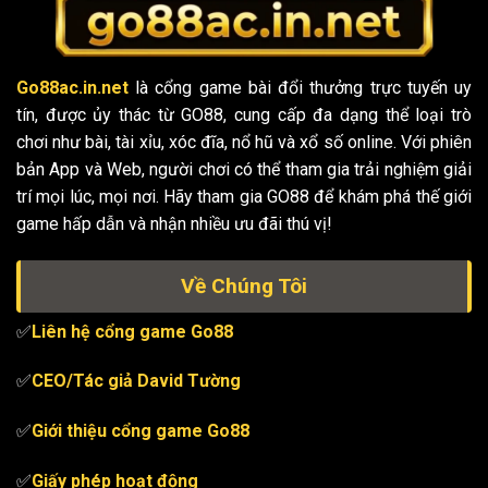
Go88ac.in.net
là cổng game bài đổi thưởng trực tuyến uy
tín, được ủy thác từ GO88, cung cấp đa dạng thể loại trò
chơi như bài, tài xỉu, xóc đĩa, nổ hũ và xổ số online. Với phiên
bản App và Web, người chơi có thể tham gia trải nghiệm giải
trí mọi lúc, mọi nơi. Hãy tham gia GO88 để khám phá thế giới
game hấp dẫn và nhận nhiều ưu đãi thú vị!
Về Chúng Tôi
✅
Liên hệ cổng game
Go88
✅
CEO/
Tác giả David Tường
✅
Giới thiệu cổng game
Go88
✅
Giấy phép hoạt động