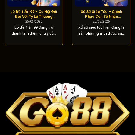
Lô Đề 1 Ăn 99 – Cơ Hội Đổi
Xổ Số Siêu Tốc – Chinh
Đời Với Tỷ Lệ Thưởng
Phục Con Số Nhận
Khủng
Thưởng Tức Thì
25/05/2026
25/05/2026
Lô đề 1 ăn 99 đang trở
Xổ số siêu tốc hiện đang là
thành tâm điểm chú ý của
sản phẩm giải trí được săn
cộng đồng ngư thủ số học
đón nhất tại các cổng
nhờ mức trả thưởng [...]
game trực tuyến nhờ tốc [...]