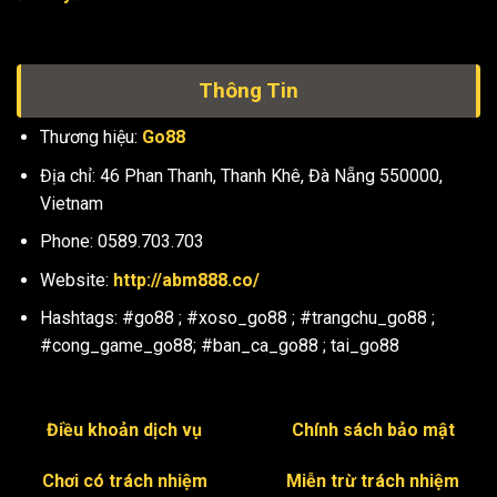
Thông Tin
Thương hiệu:
Go88
Địa chỉ: 46 Phan Thanh, Thanh Khê, Đà Nẵng 550000,
Vietnam
Phone: 0589.703.703
Website:
http://abm888.co/
Hashtags: #go88 ; #xoso_go88 ; #trangchu_go88 ;
#cong_game_go88; #ban_ca_go88 ; tai_go88
Điều khoản dịch vụ
Chính sách bảo mật
Chơi có trách nhiệm
Miễn trừ trách nhiệm