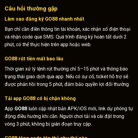
Câu hỏi thường gặp
Làm sao đăng ký
GO88
nhanh nhất
Bạn chỉ cần điền thông tin tài khoản, xác nhận số điện thoại
và nhận code qua SMS. Quá trình đăng ký hoàn tất dưới 2
phút, có thể thực hiện trên app hoặc web.
GO88
rút tiền mất bao lâu
Thời gian xử lý lệnh rút thường chỉ 5–15 phút và thông báo
trạng thái giao dịch qua app. Nếu có sự cố, ticket hỗ trợ sẽ
được phản hồi trong 5 phút, đảm bảo quyền lợi đổi thưởng.
Tải app
GO88
có bị chặn không
App
GO88
luôn cập nhật bản APK/iOS mới, link dự phòng tự
động điều hướng khi cần. Người chơi tải và cài đặt trong
vòng 3 phút, không bị gián đoạn truy cập.