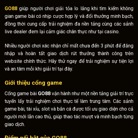
GO88
giúp người chơi giải tỏa lo lắng khi tìm kiếm không
gian game bài có nhịp cược hợp lý và đổi thưởng minh bạch,
đồng thời cung cấp trải nghiệm đa nền tảng cùng các sảnh
live dealer đem lại cảm giác chân thực như tại casino.
Nhiều người chơi xác nhận chỉ mất chưa đến 3 phút để đăng
nhập và hoàn tất giao dịch rút thưởng thành công trên
website chính thức. Hãy thử ngay để trải nghiệm sự tiện lợi
và an tâm mỗi khi giải trí tại đây.
Giới thiệu cổng game
Cổng game bài
GO88
vận hành như một nền tảng giải trí trực
tuyến lấy trải nghiệm chơi thực tế làm trung tâm. Các sảnh
game bài, tài xỉu, slot và bắn cá được tối ưu giao diện cho cả
người mới lẫn cao thủ, giúp thao tác mượt và minh bạch từng
giao dịch.
Điểm nổi bật của
GO88