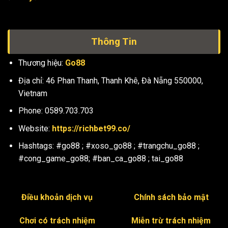
Thông Tin
Thương hiệu:
Go88
Địa chỉ: 46 Phan Thanh, Thanh Khê, Đà Nẵng 550000,
Vietnam
Phone: 0589.703.703
Website:
https://richbet99.co/
Hashtags: #go88 ; #xoso_go88 ; #trangchu_go88 ;
#cong_game_go88; #ban_ca_go88 ; tai_go88
Điều khoản dịch vụ
Chính sách bảo mật
Chơi có trách nhiệm
Miễn trừ trách nhiệm