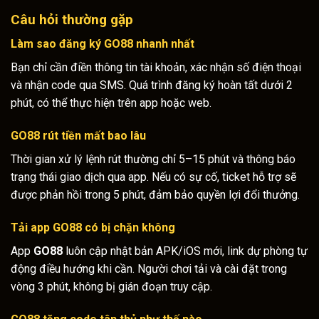
Câu hỏi thường gặp
Làm sao đăng ký
GO88
nhanh nhất
Bạn chỉ cần điền thông tin tài khoản, xác nhận số điện thoại
và nhận code qua SMS. Quá trình đăng ký hoàn tất dưới 2
phút, có thể thực hiện trên app hoặc web.
GO88
rút tiền mất bao lâu
Thời gian xử lý lệnh rút thường chỉ 5–15 phút và thông báo
trạng thái giao dịch qua app. Nếu có sự cố, ticket hỗ trợ sẽ
được phản hồi trong 5 phút, đảm bảo quyền lợi đổi thưởng.
Tải app
GO88
có bị chặn không
App
GO88
luôn cập nhật bản APK/iOS mới, link dự phòng tự
động điều hướng khi cần. Người chơi tải và cài đặt trong
vòng 3 phút, không bị gián đoạn truy cập.