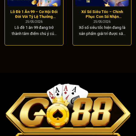
Lô Đề 1 Ăn 99 – Cơ Hội Đổi
Xổ Số Siêu Tốc – Chinh
Đời Với Tỷ Lệ Thưởng
Phục Con Số Nhận
Khủng
Thưởng Tức Thì
25/05/2026
25/05/2026
Lô đề 1 ăn 99 đang trở
Xổ số siêu tốc hiện đang là
thành tâm điểm chú ý của
sản phẩm giải trí được săn
cộng đồng ngư thủ số học
đón nhất tại các cổng
nhờ mức trả thưởng [...]
game trực tuyến nhờ tốc [...]