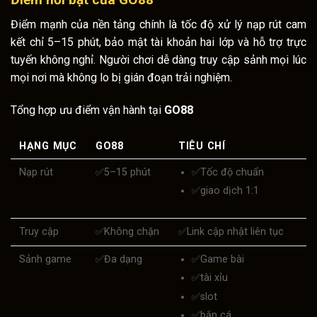
Điểm mạnh của nền tảng chính là tốc độ xử lý nạp rút cam
kết chỉ 5–15 phút, bảo mật tài khoản hai lớp và hỗ trợ trực
tuyến không nghỉ. Người chơi dễ dàng truy cập sảnh mọi lúc
mọi nơi mà không lo bị gián đoạn trải nghiệm.
Tổng hợp ưu điểm vận hành tại
GO88
HẠNG MỤC
GO88
TIÊU CHÍ
Nạp rút
✅
5–15 phút
✅
Tốc độ chuẩn
✅
giao dịch 1:1
Truy cập
✅
Không chặn
✅
Link cập nhật liên tục
Sảnh game
✅
Đa dạng
✅
Game bài
✅
tài xỉu
✅
slot
✅
bắn cá