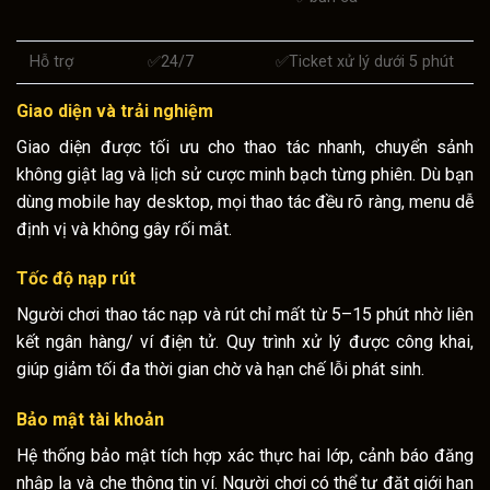
Hỗ trợ
✅
24/7
✅
Ticket xử lý dưới 5 phút
Giao diện và trải nghiệm
Giao diện được tối ưu cho thao tác nhanh, chuyển sảnh
không giật lag và lịch sử cược minh bạch từng phiên. Dù bạn
dùng mobile hay desktop, mọi thao tác đều rõ ràng, menu dễ
định vị và không gây rối mắt.
Tốc độ nạp rút
Người chơi thao tác nạp và rút chỉ mất từ 5–15 phút nhờ liên
kết ngân hàng/ ví điện tử. Quy trình xử lý được công khai,
giúp giảm tối đa thời gian chờ và hạn chế lỗi phát sinh.
Bảo mật tài khoản
Hệ thống bảo mật tích hợp xác thực hai lớp, cảnh báo đăng
nhập lạ và che thông tin ví. Người chơi có thể tự đặt giới hạn