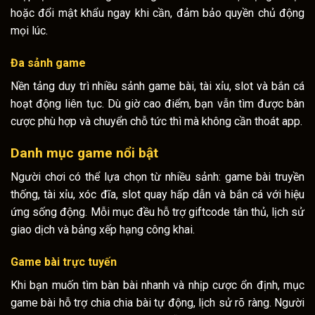
hoặc đổi mật khẩu ngay khi cần, đảm bảo quyền chủ động
mọi lúc.
Đa sảnh game
Nền tảng duy trì nhiều sảnh game bài, tài xỉu, slot và bắn cá
hoạt động liên tục. Dù giờ cao điểm, bạn vẫn tìm được bàn
cược phù hợp và chuyển chỗ tức thì mà không cần thoát app.
Danh mục game nổi bật
Người chơi có thể lựa chọn từ nhiều sảnh: game bài truyền
thống, tài xỉu, xóc đĩa, slot quay hấp dẫn và bắn cá với hiệu
ứng sống động. Mỗi mục đều hỗ trợ giftcode tân thủ, lịch sử
giao dịch và bảng xếp hạng công khai.
Game bài trực tuyến
Khi bạn muốn tìm bàn bài nhanh và nhịp cược ổn định, mục
game bài hỗ trợ chia chia bài tự động, lịch sử rõ ràng. Người