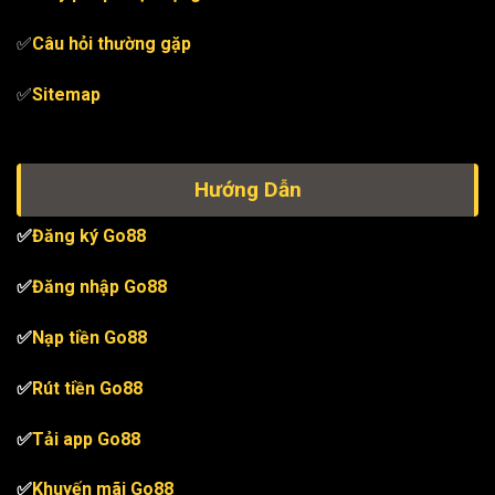
✅
Câu hỏi thường gặp
✅
Sitemap
Hướng Dẫn
✅
Đăng ký Go88
✅
Đăng nhập Go88
✅
Nạp tiền Go88
✅
Rút tiền Go88
✅
Tải app Go88
✅
Khuyến mãi Go88