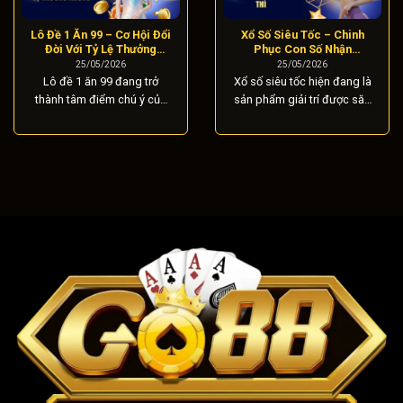
Lô Đề 1 Ăn 99 – Cơ Hội Đổi
Xổ Số Siêu Tốc – Chinh
Đời Với Tỷ Lệ Thưởng
Phục Con Số Nhận
Khủng
Thưởng Tức Thì
25/05/2026
25/05/2026
Lô đề 1 ăn 99 đang trở
Xổ số siêu tốc hiện đang là
thành tâm điểm chú ý của
sản phẩm giải trí được săn
cộng đồng ngư thủ số học
đón nhất tại các cổng
nhờ mức trả thưởng [...]
game trực tuyến nhờ tốc [...]