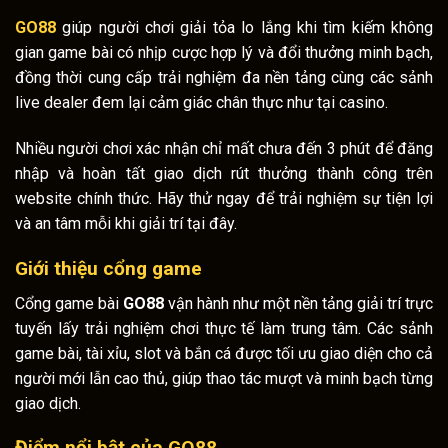
GO88
giúp người chơi giải tỏa lo lắng khi tìm kiếm không
gian game bài có nhịp cược hợp lý và đổi thưởng minh bạch,
đồng thời cung cấp trải nghiệm đa nền tảng cùng các sảnh
live dealer đem lại cảm giác chân thực như tại casino.
Nhiều người chơi xác nhận chỉ mất chưa đến 3 phút để đăng
nhập và hoàn tất giao dịch rút thưởng thành công trên
website chính thức. Hãy thử ngay để trải nghiệm sự tiện lợi
và an tâm mỗi khi giải trí tại đây.
Giới thiệu cổng game
Cổng game bài
GO88
vận hành như một nền tảng giải trí trực
tuyến lấy trải nghiệm chơi thực tế làm trung tâm. Các sảnh
game bài, tài xỉu, slot và bắn cá được tối ưu giao diện cho cả
người mới lẫn cao thủ, giúp thao tác mượt và minh bạch từng
giao dịch.
Điểm nổi bật của
GO88