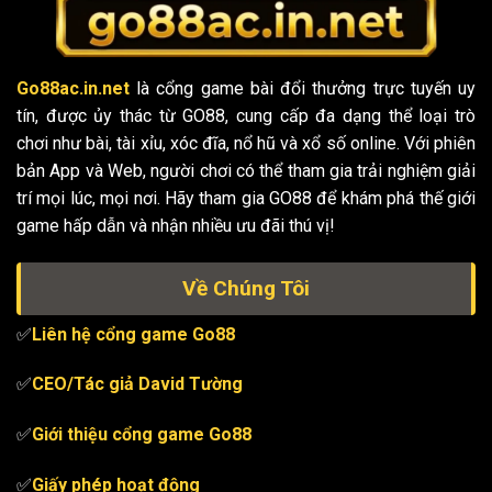
Go88ac.in.net
là cổng game bài đổi thưởng trực tuyến uy
tín, được ủy thác từ GO88, cung cấp đa dạng thể loại trò
chơi như bài, tài xỉu, xóc đĩa, nổ hũ và xổ số online. Với phiên
bản App và Web, người chơi có thể tham gia trải nghiệm giải
trí mọi lúc, mọi nơi. Hãy tham gia GO88 để khám phá thế giới
game hấp dẫn và nhận nhiều ưu đãi thú vị!
Về Chúng Tôi
✅
Liên hệ cổng game
Go88
✅
CEO/
Tác giả David Tường
✅
Giới thiệu cổng game
Go88
✅
Giấy phép hoạt động