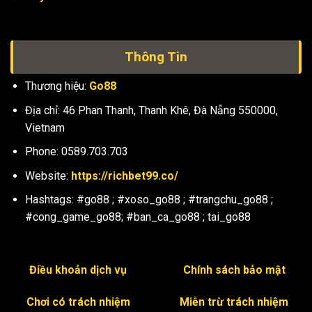
Thông Tin
Thương hiệu:
Go88
Địa chỉ: 46 Phan Thanh, Thanh Khê, Đà Nẵng 550000,
Vietnam
Phone: 0589.703.703
Website:
https://richbet99.co/
Hashtags: #go88 ; #xoso_go88 ; #trangchu_go88 ;
#cong_game_go88; #ban_ca_go88 ; tai_go88
Điều khoản dịch vụ
Chính sách bảo mật
Chơi có trách nhiệm
Miễn trừ trách nhiệm