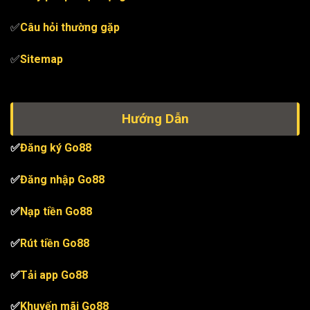
✅
Câu hỏi thường gặp
✅
Sitemap
Hướng Dẫn
✅
Đăng ký Go88
✅
Đăng nhập Go88
✅
Nạp tiền Go88
✅
Rút tiền Go88
✅
Tải app Go88
✅
Khuyến mãi Go88