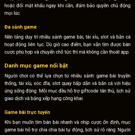
hoặc đổi mật khẩu ngay khi cần, đảm bảo quyền chủ động
mọi lúc.
Đa sảnh game
Nền tảng duy trì nhiều sảnh game bài, tài xỉu, slot và bắn cá
hoạt động liên tục. Dù giờ cao điểm, bạn vẫn tìm được bàn
cược phù hợp và chuyển chỗ tức thì mà không cần thoát app.
Danh mục game nổi bật
Người chơi có thể lựa chọn từ nhiều sảnh: game bài truyền
thống, tài xỉu, xóc đĩa, slot quay hấp dẫn và bắn cá với hiệu
ứng sống động. Mỗi mục đều hỗ trợ giftcode tân thủ, lịch sử
giao dịch và bảng xếp hạng công khai.
Game bài trực tuyến
Khi bạn muốn tìm bàn bài nhanh và nhịp cược ổn định, mục
game bài hỗ trợ chia chia bài tự động, lịch sử rõ ràng. Người