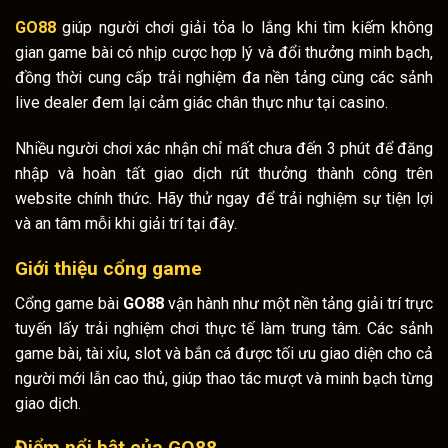
GO88
giúp người chơi giải tỏa lo lắng khi tìm kiếm không
gian game bài có nhịp cược hợp lý và đổi thưởng minh bạch,
đồng thời cung cấp trải nghiệm đa nền tảng cùng các sảnh
live dealer đem lại cảm giác chân thực như tại casino.
Nhiều người chơi xác nhận chỉ mất chưa đến 3 phút để đăng
nhập và hoàn tất giao dịch rút thưởng thành công trên
website chính thức. Hãy thử ngay để trải nghiệm sự tiện lợi
và an tâm mỗi khi giải trí tại đây.
Giới thiệu cổng game
Cổng game bài
GO88
vận hành như một nền tảng giải trí trực
tuyến lấy trải nghiệm chơi thực tế làm trung tâm. Các sảnh
game bài, tài xỉu, slot và bắn cá được tối ưu giao diện cho cả
người mới lẫn cao thủ, giúp thao tác mượt và minh bạch từng
giao dịch.
Điểm nổi bật của
GO88