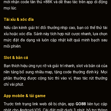
mới nhận code tân thủ +88K và dễ thao tác trên app di động
mọi lúc.
Tài xỉu & xóc đĩa
Nếu cần kênh giải trí đổi thưởng nhịp cao, bạn có thể thử tài
xỉu hoặc xóc đĩa. Sảnh này tích hợp nút cược nhanh, lựa chọn
mức đặt đa dạng và luôn cập nhật kết quả minh bạch sau
mỗi phiên.
Slot & bắn cá
Bạn thích hiệu ứng rực rỡ và giải trí nhanh, slot và bắn cá của
nền tảng bổ sung nhiều map, tặng code thưởng định kỳ. Mọi
phần thưởng được cộng tức thì vào ví, thao tác rút thưởng
chỉ vài phút.
App mobile & tải game
Trước tình trạng link web dễ bị chặn, app
GO88
liên tục cập
nhật cho Android/iOS. Cài đặt mất dưới 3 phút, hỗ trợ thông