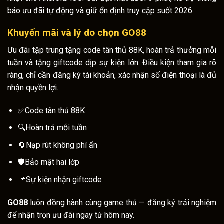
báo ưu đãi tự động và giữ ổn định truy cập suốt 2026.
Khuyến mãi và lý do chọn
GO88
Ưu đãi tập trung tặng code tân thủ 88K, hoàn trả thưởng mỗi
tuần và tặng giftcode dịp sự kiện lớn. Điều kiện tham gia rõ
ràng, chỉ cần đăng ký tài khoản, xác nhận số điện thoại là đủ
nhận quyền lợi.
✅
Code tân thủ 88K
🔍
Hoàn trả mỗi tuần
🔄
Nạp rút không phí ẩn
🛡️
Bảo mật hai lớp
📌
Sự kiện nhận giftcode
GO88
luôn đồng hành cùng game thủ — đăng ký trải nghiệm
để nhận trọn ưu đãi ngay từ hôm nay.