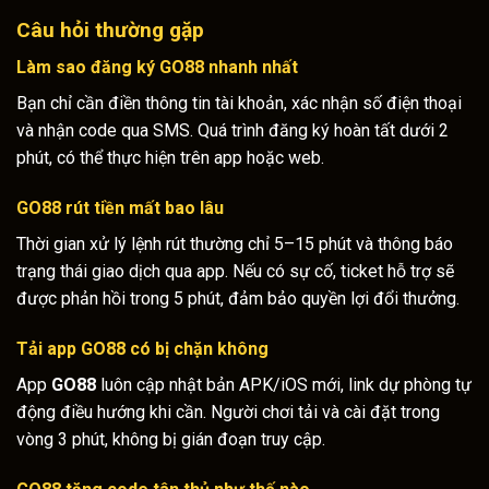
Câu hỏi thường gặp
Làm sao đăng ký
GO88
nhanh nhất
Bạn chỉ cần điền thông tin tài khoản, xác nhận số điện thoại
và nhận code qua SMS. Quá trình đăng ký hoàn tất dưới 2
phút, có thể thực hiện trên app hoặc web.
GO88
rút tiền mất bao lâu
Thời gian xử lý lệnh rút thường chỉ 5–15 phút và thông báo
trạng thái giao dịch qua app. Nếu có sự cố, ticket hỗ trợ sẽ
được phản hồi trong 5 phút, đảm bảo quyền lợi đổi thưởng.
Tải app
GO88
có bị chặn không
App
GO88
luôn cập nhật bản APK/iOS mới, link dự phòng tự
động điều hướng khi cần. Người chơi tải và cài đặt trong
vòng 3 phút, không bị gián đoạn truy cập.