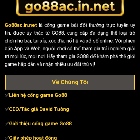
Go88ac.in.net
là cổng game bài đổi thưởng trực tuyến uy
tín, được ủy thác từ GO88, cung cấp đa dạng thể loại trò
chơi như bài, tài xỉu, xóc đĩa, nổ hũ và xổ số online. Với phiên
bản App và Web, người chơi có thể tham gia trải nghiệm giải
trí mọi lúc, mọi nơi. Hãy tham gia GO88 để khám phá thế giới
game hấp dẫn và nhận nhiều ưu đãi thú vị!
Về Chúng Tôi
✅
Liên hệ cổng game
Go88
✅
CEO/
Tác giả David Tường
✅
Giới thiệu cổng game
Go88
✅
Giấy phép hoạt động