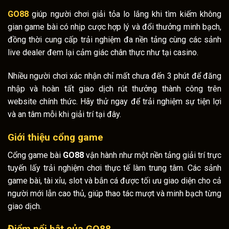
GO88
giúp người chơi giải tỏa lo lắng khi tìm kiếm không
gian game bài có nhịp cược hợp lý và đổi thưởng minh bạch,
đồng thời cung cấp trải nghiệm đa nền tảng cùng các sảnh
live dealer đem lại cảm giác chân thực như tại casino.
Nhiều người chơi xác nhận chỉ mất chưa đến 3 phút để đăng
nhập và hoàn tất giao dịch rút thưởng thành công trên
website chính thức. Hãy thử ngay để trải nghiệm sự tiện lợi
và an tâm mỗi khi giải trí tại đây.
Giới thiệu cổng game
Cổng game bài
GO88
vận hành như một nền tảng giải trí trực
tuyến lấy trải nghiệm chơi thực tế làm trung tâm. Các sảnh
game bài, tài xỉu, slot và bắn cá được tối ưu giao diện cho cả
người mới lẫn cao thủ, giúp thao tác mượt và minh bạch từng
giao dịch.
Điểm nổi bật của
GO88