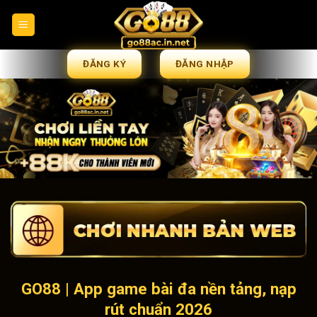
Skip
to
content
ĐĂNG KÝ
ĐĂNG NHẬP
GO88
| App game bài đa nền tảng, nạp
rút chuẩn 2026