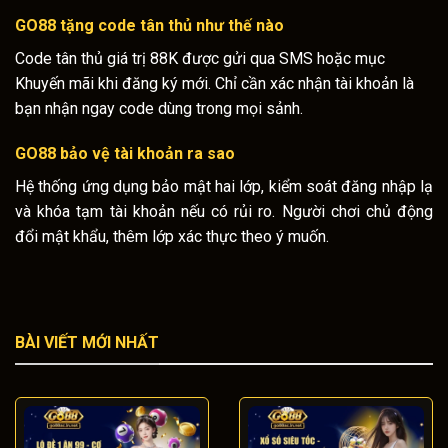
GO88
tặng code tân thủ như thế nào
Code tân thủ giá trị 88K được gửi qua SMS hoặc mục
Khuyến mãi khi đăng ký mới. Chỉ cần xác nhận tài khoản là
bạn nhận ngay code dùng trong mọi sảnh.
GO88
bảo vệ tài khoản ra sao
Hệ thống ứng dụng bảo mật hai lớp, kiểm soát đăng nhập lạ
và khóa tạm tài khoản nếu có rủi ro. Người chơi chủ động
đổi mật khẩu, thêm lớp xác thực theo ý muốn.
BÀI VIẾT MỚI NHẤT