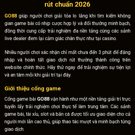
rút chuẩn 2026
GO88
giúp người chơi giải tỏa lo lắng khi tìm kiếm không
gian game bài có nhịp cược hợp lý và đổi thưởng minh bạch,
đồng thời cung cấp trải nghiệm đa nền tảng cùng các sảnh
live dealer đem lại cảm giác chân thực như tại casino.
Nhiều người chơi xác nhận chỉ mất chưa đến 3 phút để đăng
nhập và hoàn tất giao dịch rút thưởng thành công trên
website chính thức. Hãy thử ngay để trải nghiệm sự tiện lợi
và an tâm mỗi khi giải trí tại đây.
Giới thiệu cổng game
Cổng game bài
GO88
vận hành như một nền tảng giải trí trực
tuyến lấy trải nghiệm chơi thực tế làm trung tâm. Các sảnh
game bài, tài xỉu, slot và bắn cá được tối ưu giao diện cho cả
người mới lẫn cao thủ, giúp thao tác mượt và minh bạch từng
giao dịch.