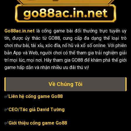
Go88ac.in.net
là cổng game bài đổi thưởng trực tuyến uy
tín, được ủy thác từ GO88, cung cấp đa dạng thể loại trò
chơi như bài, tài xỉu, xóc đĩa, nổ hũ và xổ số online. Với phiên
bản App và Web, người chơi có thể tham gia trải nghiệm giải
trí mọi lúc, mọi nơi. Hãy tham gia GO88 để khám phá thế giới
game hấp dẫn và nhận nhiều ưu đãi thú vị!
Về Chúng Tôi
✅
Liên hệ cổng game
Go88
✅
CEO/
Tác giả David Tường
✅
Giới thiệu cổng game
Go88