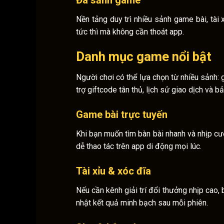
Nền tảng duy trì nhiều sảnh game bài, tài
tức thì mà không cần thoát app.
Danh mục game nổi bật
Người chơi có thể lựa chọn từ nhiều sảnh: 
trợ giftcode tân thủ, lịch sử giao dịch và 
Game bài trực tuyến
Khi bạn muốn tìm bàn bài nhanh và nhịp cượ
dễ thao tác trên app di động mọi lúc.
Tài xỉu & xóc đĩa
Nếu cần kênh giải trí đổi thưởng nhịp cao,
nhật kết quả minh bạch sau mỗi phiên.