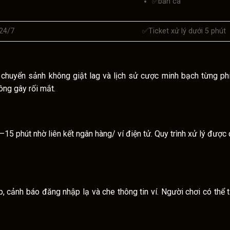
✅
bắn cá
24/7
✅
Ticket xử lý dưới 5 phút
, chuyển sảnh không giật lag và lịch sử cược minh bạch từng p
ông gây rối mắt.
–15 phút nhờ liên kết ngân hàng/ ví điện tử. Quy trình xử lý được 
p, cảnh báo đăng nhập lạ và che thông tin ví. Người chơi có thể 