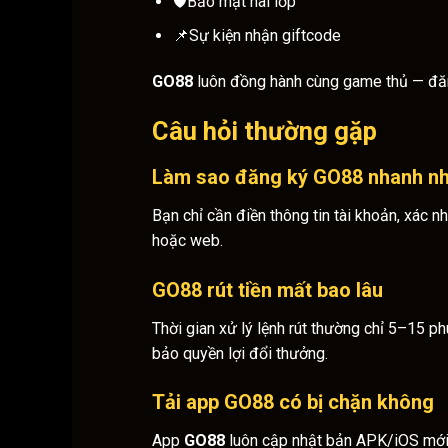
🛡️
Bảo mật hai lớp
📌
Sự kiện nhận giftcode
GO88
luôn đồng hành cùng game thủ — đăng
Câu hỏi thường gặp
Làm sao đăng ký
GO88
nhanh nh
Bạn chỉ cần điền thông tin tài khoản, xác 
hoặc web.
GO88
rút tiền mất bao lâu
Thời gian xử lý lệnh rút thường chỉ 5–15 ph
bảo quyền lợi đổi thưởng.
Tải app
GO88
có bị chặn không
App
GO88
luôn cập nhật bản APK/iOS mới, 