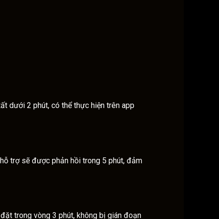
t dưới 2 phút, có thể thực hiện trên app
t hỗ trợ sẽ được phản hồi trong 5 phút, đảm
đặt trong vòng 3 phút, không bị gián đoạn