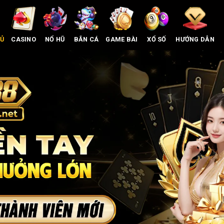
HỦ
CASINO
NỔ HŨ
BẮN CÁ
GAME BÀI
XỔ SỐ
HƯỚNG DẪN