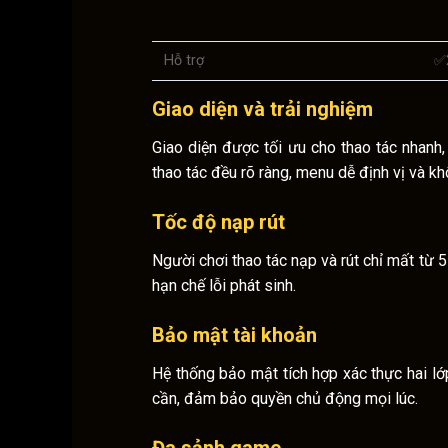
Hỗ trợ
✅
Giao diện và trải nghiệm
Giao diện được tối ưu cho thao tác nhanh
thao tác đều rõ ràng, menu dễ định vị và kh
Tốc độ nạp rút
Người chơi thao tác nạp và rút chỉ mất từ 5
hạn chế lỗi phát sinh.
Bảo mật tài khoản
Hệ thống bảo mật tích hợp xác thực hai lớ
cần, đảm bảo quyền chủ động mọi lúc.
Đa sảnh game