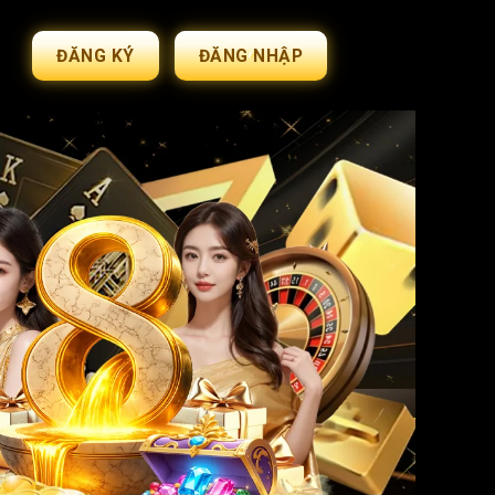
ĐĂNG KÝ
ĐĂNG NHẬP