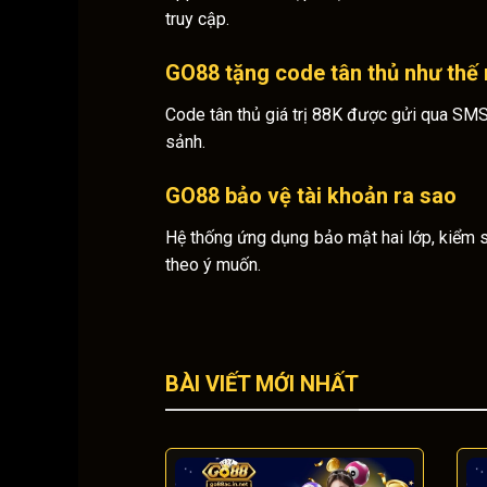
truy cập.
GO88
tặng code tân thủ như thế
Code tân thủ giá trị 88K được gửi qua SMS
sảnh.
GO88
bảo vệ tài khoản ra sao
Hệ thống ứng dụng bảo mật hai lớp, kiểm s
theo ý muốn.
BÀI VIẾT MỚI NHẤT