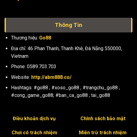
Thông Tin
Thương hiệu:
Go88
Địa chỉ: 46 Phan Thanh, Thanh Khê, Đà Nẵng 550000,
Vietnam
Phone: 0589.703.703
Website:
http://abm888.co/
Hashtags: #go88 ; #xoso_go88 ; #trangchu_go88 ;
#cong_game_go88; #ban_ca_go88 ; tai_go88
Điều khoản dịch vụ
Chính sách bảo mật
Chơi có trách nhiệm
Miễn trừ trách nhiệm