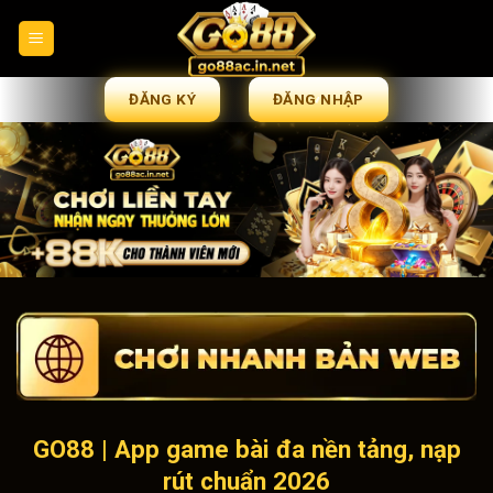
Skip
to
content
ĐĂNG KÝ
ĐĂNG NHẬP
GO88
| App game bài đa nền tảng, nạp
rút chuẩn 2026