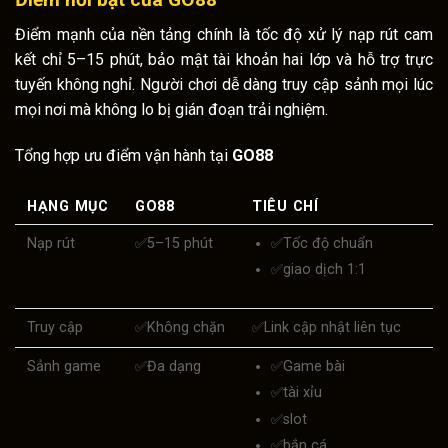
Điểm mạnh của nền tảng chính là tốc độ xử lý nạp rút cam
kết chỉ 5–15 phút, bảo mật tài khoản hai lớp và hỗ trợ trực
tuyến không nghỉ. Người chơi dễ dàng truy cập sảnh mọi lúc
mọi nơi mà không lo bị gián đoạn trải nghiệm.
Tổng hợp ưu điểm vận hành tại
GO88
HẠNG MỤC
GO88
TIÊU CHÍ
Nạp rút
✅
5–15 phút
✅
Tốc độ chuẩn
✅
giao dịch 1:1
Truy cập
✅
Không chặn
✅
Link cập nhật liên tục
Sảnh game
✅
Đa dạng
✅
Game bài
✅
tài xỉu
✅
slot
✅
bắn cá