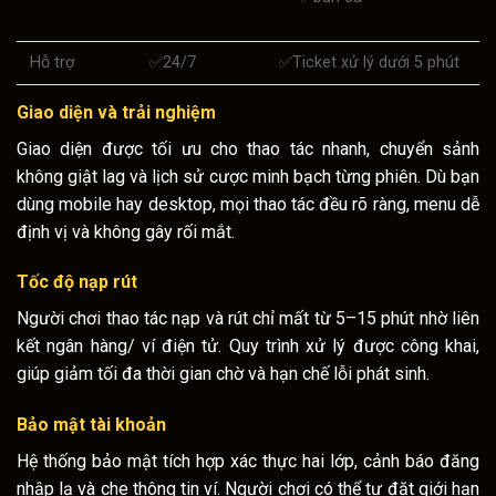
Hỗ trợ
✅
24/7
✅
Ticket xử lý dưới 5 phút
Giao diện và trải nghiệm
Giao diện được tối ưu cho thao tác nhanh, chuyển sảnh
không giật lag và lịch sử cược minh bạch từng phiên. Dù bạn
dùng mobile hay desktop, mọi thao tác đều rõ ràng, menu dễ
định vị và không gây rối mắt.
Tốc độ nạp rút
Người chơi thao tác nạp và rút chỉ mất từ 5–15 phút nhờ liên
kết ngân hàng/ ví điện tử. Quy trình xử lý được công khai,
giúp giảm tối đa thời gian chờ và hạn chế lỗi phát sinh.
Bảo mật tài khoản
Hệ thống bảo mật tích hợp xác thực hai lớp, cảnh báo đăng
nhập lạ và che thông tin ví. Người chơi có thể tự đặt giới hạn