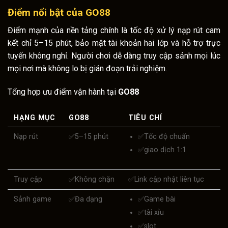
Điểm nổi bật của
GO88
Điểm mạnh của nền tảng chính là tốc độ xử lý nạp rút cam
kết chỉ 5–15 phút, bảo mật tài khoản hai lớp và hỗ trợ trực
tuyến không nghỉ. Người chơi dễ dàng truy cập sảnh mọi lúc
mọi nơi mà không lo bị gián đoạn trải nghiệm.
Tổng hợp ưu điểm vận hành tại
GO88
HẠNG MỤC
GO88
TIÊU CHÍ
Nạp rút
✅
5–15 phút
✅
Tốc độ chuẩn
✅
giao dịch 1:1
Truy cập
✅
Không chặn
✅
Link cập nhật liên tục
Sảnh game
✅
Đa dạng
✅
Game bài
✅
tài xỉu
✅
slot