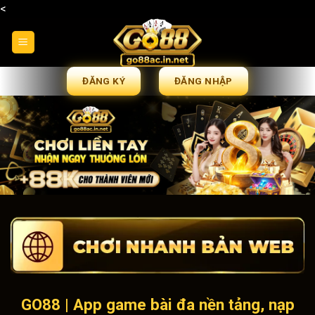
<
Skip
to
content
ĐĂNG KÝ
ĐĂNG NHẬP
GO88
| App game bài đa nền tảng, nạp