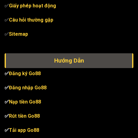
✅
Giấy phép hoạt động
✅
Câu hỏi thường gặp
✅
Sitemap
Hướng Dẫn
✅
Đăng ký Go88
✅
Đăng nhập Go88
✅
Nạp tiền Go88
✅
Rút tiền Go88
✅
Tải app Go88