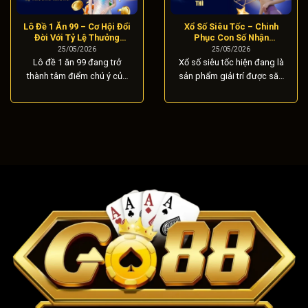
Lô Đề 1 Ăn 99 – Cơ Hội Đổi
Xổ Số Siêu Tốc – Chinh
Đời Với Tỷ Lệ Thưởng
Phục Con Số Nhận
Khủng
Thưởng Tức Thì
25/05/2026
25/05/2026
Lô đề 1 ăn 99 đang trở
Xổ số siêu tốc hiện đang là
thành tâm điểm chú ý của
sản phẩm giải trí được săn
cộng đồng ngư thủ số học
đón nhất tại các cổng
nhờ mức trả thưởng [...]
game trực tuyến nhờ tốc [...]