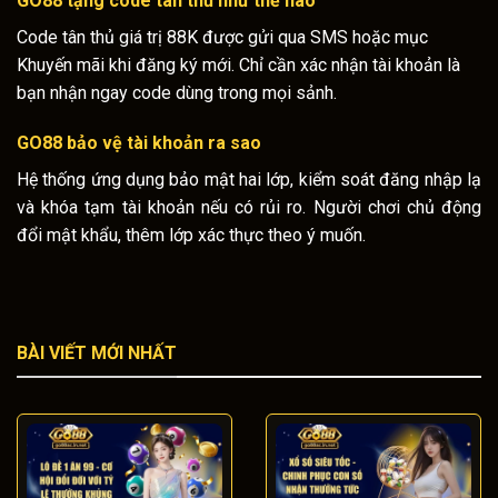
GO88
tặng code tân thủ như thế nào
Code tân thủ giá trị 88K được gửi qua SMS hoặc mục
Khuyến mãi khi đăng ký mới. Chỉ cần xác nhận tài khoản là
bạn nhận ngay code dùng trong mọi sảnh.
GO88
bảo vệ tài khoản ra sao
Hệ thống ứng dụng bảo mật hai lớp, kiểm soát đăng nhập lạ
và khóa tạm tài khoản nếu có rủi ro. Người chơi chủ động
đổi mật khẩu, thêm lớp xác thực theo ý muốn.
BÀI VIẾT MỚI NHẤT