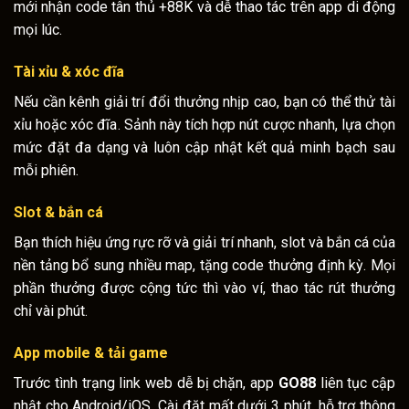
mới nhận code tân thủ +88K và dễ thao tác trên app di động
mọi lúc.
Tài xỉu & xóc đĩa
Nếu cần kênh giải trí đổi thưởng nhịp cao, bạn có thể thử tài
xỉu hoặc xóc đĩa. Sảnh này tích hợp nút cược nhanh, lựa chọn
mức đặt đa dạng và luôn cập nhật kết quả minh bạch sau
mỗi phiên.
Slot & bắn cá
Bạn thích hiệu ứng rực rỡ và giải trí nhanh, slot và bắn cá của
nền tảng bổ sung nhiều map, tặng code thưởng định kỳ. Mọi
phần thưởng được cộng tức thì vào ví, thao tác rút thưởng
chỉ vài phút.
App mobile & tải game
Trước tình trạng link web dễ bị chặn, app
GO88
liên tục cập
nhật cho Android/iOS. Cài đặt mất dưới 3 phút, hỗ trợ thông