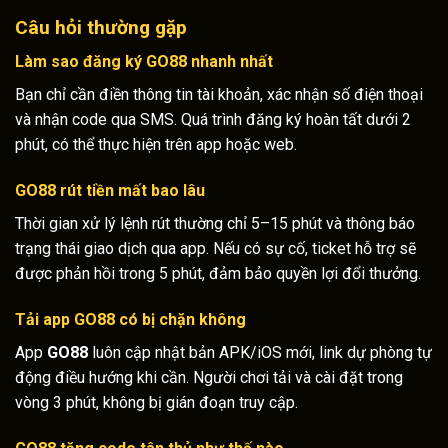
Câu hỏi thường gặp
Làm sao đăng ký
GO88
nhanh nhất
Bạn chỉ cần điền thông tin tài khoản, xác nhận số điện thoại
và nhận code qua SMS. Quá trình đăng ký hoàn tất dưới 2
phút, có thể thực hiện trên app hoặc web.
GO88
rút tiền mất bao lâu
Thời gian xử lý lệnh rút thường chỉ 5–15 phút và thông báo
trạng thái giao dịch qua app. Nếu có sự cố, ticket hỗ trợ sẽ
được phản hồi trong 5 phút, đảm bảo quyền lợi đổi thưởng.
Tải app
GO88
có bị chặn không
App
GO88
luôn cập nhật bản APK/iOS mới, link dự phòng tự
động điều hướng khi cần. Người chơi tải và cài đặt trong
vòng 3 phút, không bị gián đoạn truy cập.