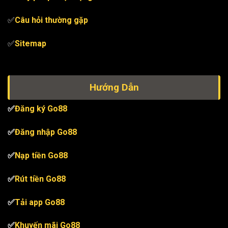
✅
Câu hỏi thường gặp
✅
Sitemap
Hướng Dẫn
✅
Đăng ký Go88
✅
Đăng nhập Go88
✅
Nạp tiền Go88
✅
Rút tiền Go88
✅
Tải app Go88
✅
Khuyến mãi Go88