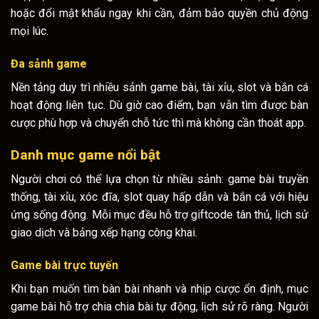
hoặc đổi mật khẩu ngay khi cần, đảm bảo quyền chủ động
mọi lúc.
Đa sảnh game
Nền tảng duy trì nhiều sảnh game bài, tài xỉu, slot và bắn cá
hoạt động liên tục. Dù giờ cao điểm, bạn vẫn tìm được bàn
cược phù hợp và chuyển chỗ tức thì mà không cần thoát app.
Danh mục game nổi bật
Người chơi có thể lựa chọn từ nhiều sảnh: game bài truyền
thống, tài xỉu, xóc đĩa, slot quay hấp dẫn và bắn cá với hiệu
ứng sống động. Mỗi mục đều hỗ trợ giftcode tân thủ, lịch sử
giao dịch và bảng xếp hạng công khai.
Game bài trực tuyến
Khi bạn muốn tìm bàn bài nhanh và nhịp cược ổn định, mục
game bài hỗ trợ chia chia bài tự động, lịch sử rõ ràng. Người