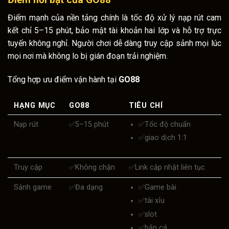
Điểm mạnh của nền tảng chính là tốc độ xử lý nạp rút cam
kết chỉ 5–15 phút, bảo mật tài khoản hai lớp và hỗ trợ trực
tuyến không nghỉ. Người chơi dễ dàng truy cập sảnh mọi lúc
mọi nơi mà không lo bị gián đoạn trải nghiệm.
Tổng hợp ưu điểm vận hành tại
GO88
HẠNG MỤC
GO88
TIÊU CHÍ
Nạp rút
✅
5–15 phút
✅
Tốc độ chuẩn
✅
giao dịch 1:1
Truy cập
✅
Không chặn
✅
Link cập nhật liên tục
Sảnh game
✅
Đa dạng
✅
Game bài
✅
tài xỉu
✅
slot
✅
bắn cá