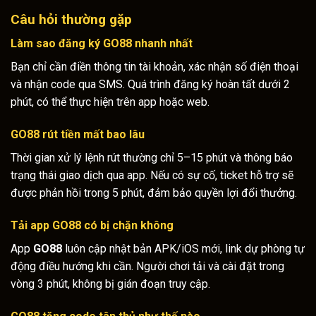
Câu hỏi thường gặp
Làm sao đăng ký
GO88
nhanh nhất
Bạn chỉ cần điền thông tin tài khoản, xác nhận số điện thoại
và nhận code qua SMS. Quá trình đăng ký hoàn tất dưới 2
phút, có thể thực hiện trên app hoặc web.
GO88
rút tiền mất bao lâu
Thời gian xử lý lệnh rút thường chỉ 5–15 phút và thông báo
trạng thái giao dịch qua app. Nếu có sự cố, ticket hỗ trợ sẽ
được phản hồi trong 5 phút, đảm bảo quyền lợi đổi thưởng.
Tải app
GO88
có bị chặn không
App
GO88
luôn cập nhật bản APK/iOS mới, link dự phòng tự
động điều hướng khi cần. Người chơi tải và cài đặt trong
vòng 3 phút, không bị gián đoạn truy cập.