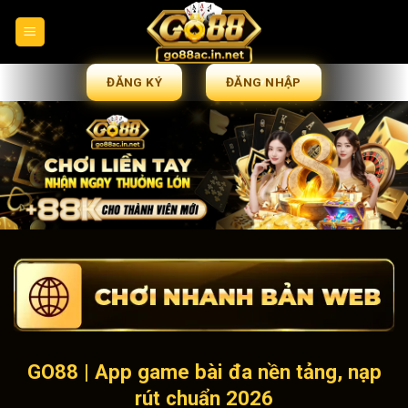
Skip
to
content
ĐĂNG KÝ
ĐĂNG NHẬP
GO88
| App game bài đa nền tảng, nạp
rút chuẩn 2026