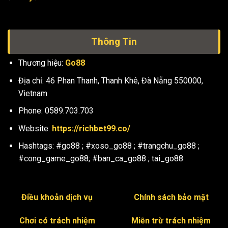
Thông Tin
Thương hiệu:
Go88
Địa chỉ: 46 Phan Thanh, Thanh Khê, Đà Nẵng 550000,
Vietnam
Phone: 0589.703.703
Website:
https://richbet99.co/
Hashtags: #go88 ; #xoso_go88 ; #trangchu_go88 ;
#cong_game_go88; #ban_ca_go88 ; tai_go88
Điều khoản dịch vụ
Chính sách bảo mật
Chơi có trách nhiệm
Miễn trừ trách nhiệm