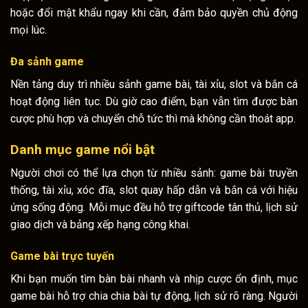
hoặc đổi mật khẩu ngay khi cần, đảm bảo quyền chủ động
mọi lúc.
Đa sảnh game
Nền tảng duy trì nhiều sảnh game bài, tài xỉu, slot và bắn cá
hoạt động liên tục. Dù giờ cao điểm, bạn vẫn tìm được bàn
cược phù hợp và chuyển chỗ tức thì mà không cần thoát app.
Danh mục game nổi bật
Người chơi có thể lựa chọn từ nhiều sảnh: game bài truyền
thống, tài xỉu, xóc đĩa, slot quay hấp dẫn và bắn cá với hiệu
ứng sống động. Mỗi mục đều hỗ trợ giftcode tân thủ, lịch sử
giao dịch và bảng xếp hạng công khai.
Game bài trực tuyến
Khi bạn muốn tìm bàn bài nhanh và nhịp cược ổn định, mục
game bài hỗ trợ chia chia bài tự động, lịch sử rõ ràng. Người