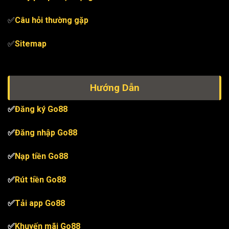
✅
Câu hỏi thường gặp
✅
Sitemap
Hướng Dẫn
✅
Đăng ký Go88
✅
Đăng nhập Go88
✅
Nạp tiền Go88
✅
Rút tiền Go88
✅
Tải app Go88
✅
Khuyến mãi Go88