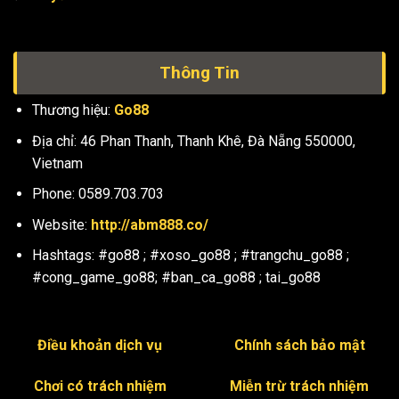
Thông Tin
Thương hiệu:
Go88
Địa chỉ: 46 Phan Thanh, Thanh Khê, Đà Nẵng 550000,
Vietnam
Phone: 0589.703.703
Website:
http://abm888.co/
Hashtags: #go88 ; #xoso_go88 ; #trangchu_go88 ;
#cong_game_go88; #ban_ca_go88 ; tai_go88
Điều khoản dịch vụ
Chính sách bảo mật
Chơi có trách nhiệm
Miễn trừ trách nhiệm