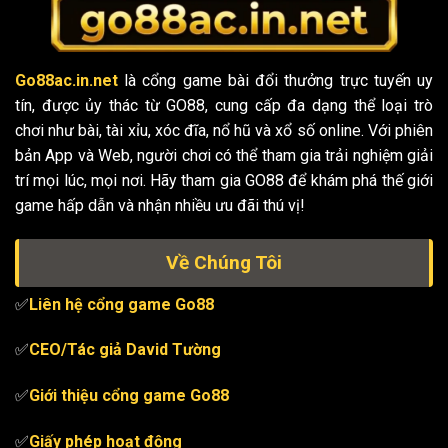
Go88ac.in.net
là cổng game bài đổi thưởng trực tuyến uy
tín, được ủy thác từ GO88, cung cấp đa dạng thể loại trò
chơi như bài, tài xỉu, xóc đĩa, nổ hũ và xổ số online. Với phiên
bản App và Web, người chơi có thể tham gia trải nghiệm giải
trí mọi lúc, mọi nơi. Hãy tham gia GO88 để khám phá thế giới
game hấp dẫn và nhận nhiều ưu đãi thú vị!
Về Chúng Tôi
✅
Liên hệ cổng game
Go88
✅
CEO/
Tác giả David Tường
✅
Giới thiệu cổng game
Go88
✅
Giấy phép hoạt động