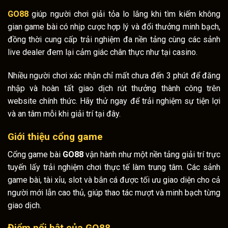
GO88
giúp người chơi giải tỏa lo lắng khi tìm kiếm không
gian game bài có nhịp cược hợp lý và đổi thưởng minh bạch,
đồng thời cung cấp trải nghiệm đa nền tảng cùng các sảnh
live dealer đem lại cảm giác chân thực như tại casino.
Nhiều người chơi xác nhận chỉ mất chưa đến 3 phút để đăng
nhập và hoàn tất giao dịch rút thưởng thành công trên
website chính thức. Hãy thử ngay để trải nghiệm sự tiện lợi
và an tâm mỗi khi giải trí tại đây.
Giới thiệu cổng game
Cổng game bài
GO88
vận hành như một nền tảng giải trí trực
tuyến lấy trải nghiệm chơi thực tế làm trung tâm. Các sảnh
game bài, tài xỉu, slot và bắn cá được tối ưu giao diện cho cả
người mới lẫn cao thủ, giúp thao tác mượt và minh bạch từng
giao dịch.
Điểm nổi bật của
GO88