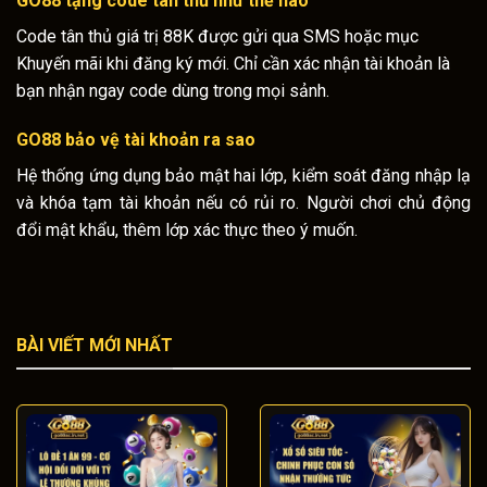
GO88
tặng code tân thủ như thế nào
Code tân thủ giá trị 88K được gửi qua SMS hoặc mục
Khuyến mãi khi đăng ký mới. Chỉ cần xác nhận tài khoản là
bạn nhận ngay code dùng trong mọi sảnh.
GO88
bảo vệ tài khoản ra sao
Hệ thống ứng dụng bảo mật hai lớp, kiểm soát đăng nhập lạ
và khóa tạm tài khoản nếu có rủi ro. Người chơi chủ động
đổi mật khẩu, thêm lớp xác thực theo ý muốn.
BÀI VIẾT MỚI NHẤT