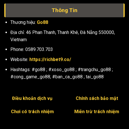
Thông Tin
Thương hiệu:
Go88
Địa chỉ: 46 Phan Thanh, Thanh Khê, Đà Nẵng 550000,
Vietnam
Phone: 0589.703.703
Website:
https://richbet9.co/
Hashtags: #go88 ; #xoso_go88 ; #trangchu_go88 ;
#cong_game_go88; #ban_ca_go88 ; tai_go88
Điều khoản dịch vụ
Chính sách bảo mật
Chơi có trách nhiệm
Miễn trừ trách nhiệm