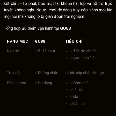
kết chỉ 5–15 phút, bảo mật tài khoản hai lớp và hỗ trợ trực
tuyến không nghỉ. Người chơi dễ dàng truy cập sảnh mọi lúc
mọi nơi mà không lo bị gián đoạn trải nghiệm.
Tổng hợp ưu điểm vận hành tại
GO88
HẠNG MỤC
GO88
TIÊU CHÍ
Nạp rút
✅
5–15 phút
✅
Tốc độ chuẩn
✅
giao dịch 1:1
Truy cập
✅
Không chặn
✅
Link cập nhật liên tục
Sảnh game
✅
Đa dạng
✅
Game bài
✅
tài xỉu
✅
slot
✅
bắn cá