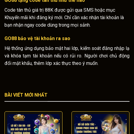
GO88
tặng code tân thủ như thế nào
Code tân thủ giá trị 88K được gửi qua SMS hoặc mục
Khuyến mãi khi đăng ký mới. Chỉ cần xác nhận tài khoản là
bạn nhận ngay code dùng trong mọi sảnh.
GO88
bảo vệ tài khoản ra sao
Hệ thống ứng dụng bảo mật hai lớp, kiểm soát đăng nhập lạ
và khóa tạm tài khoản nếu có rủi ro. Người chơi chủ động
đổi mật khẩu, thêm lớp xác thực theo ý muốn.
BÀI VIẾT MỚI NHẤT