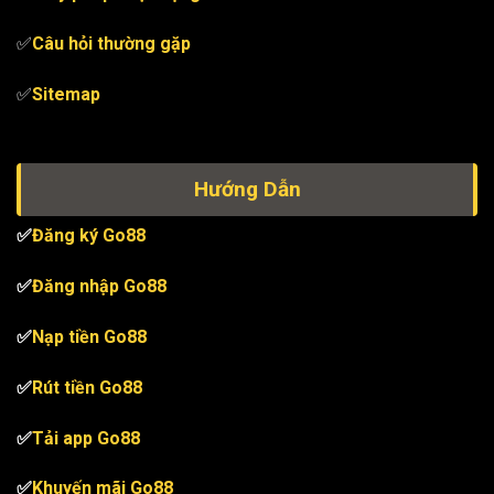
✅
Câu hỏi thường gặp
✅
Sitemap
Hướng Dẫn
✅
Đăng ký Go88
✅
Đăng nhập Go88
✅
Nạp tiền Go88
✅
Rút tiền Go88
✅
Tải app Go88
✅
Khuyến mãi Go88