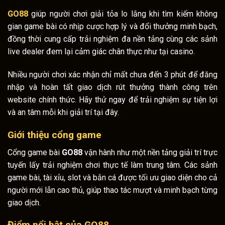
GO88
giúp người chơi giải tỏa lo lắng khi tìm kiếm không
gian game bài có nhịp cược hợp lý và đổi thưởng minh bạch,
đồng thời cung cấp trải nghiệm đa nền tảng cùng các sảnh
live dealer đem lại cảm giác chân thực như tại casino.
Nhiều người chơi xác nhận chỉ mất chưa đến 3 phút để đăng
nhập và hoàn tất giao dịch rút thưởng thành công trên
website chính thức. Hãy thử ngay để trải nghiệm sự tiện lợi
và an tâm mỗi khi giải trí tại đây.
Giới thiệu cổng game
Cổng game bài
GO88
vận hành như một nền tảng giải trí trực
tuyến lấy trải nghiệm chơi thực tế làm trung tâm. Các sảnh
game bài, tài xỉu, slot và bắn cá được tối ưu giao diện cho cả
người mới lẫn cao thủ, giúp thao tác mượt và minh bạch từng
giao dịch.
Điểm nổi bật của
GO88