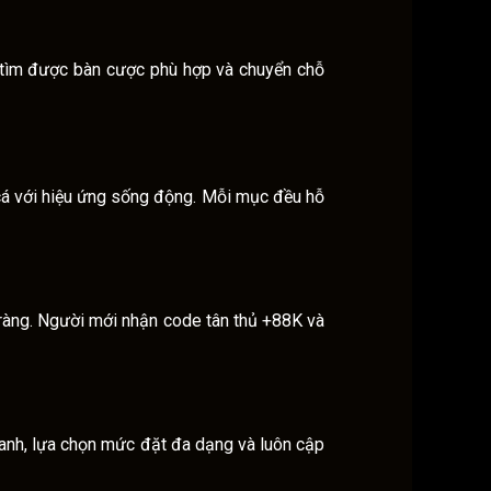
ẫn tìm được bàn cược phù hợp và chuyển chỗ
n cá với hiệu ứng sống động. Mỗi mục đều hỗ
õ ràng. Người mới nhận code tân thủ +88K và
nhanh, lựa chọn mức đặt đa dạng và luôn cập