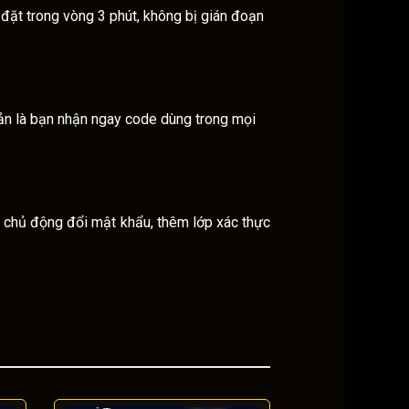
đặt trong vòng 3 phút, không bị gián đoạn
ản là bạn nhận ngay code dùng trong mọi
i chủ động đổi mật khẩu, thêm lớp xác thực