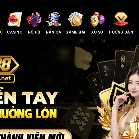
HỦ
CASINO
NỔ HŨ
BẮN CÁ
GAME BÀI
XỔ SỐ
HƯỚNG DẪN