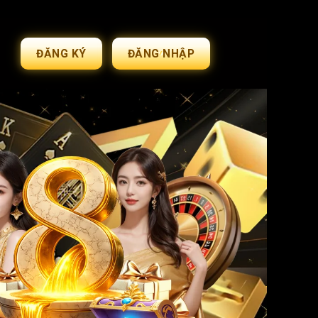
ĐĂNG KÝ
ĐĂNG NHẬP