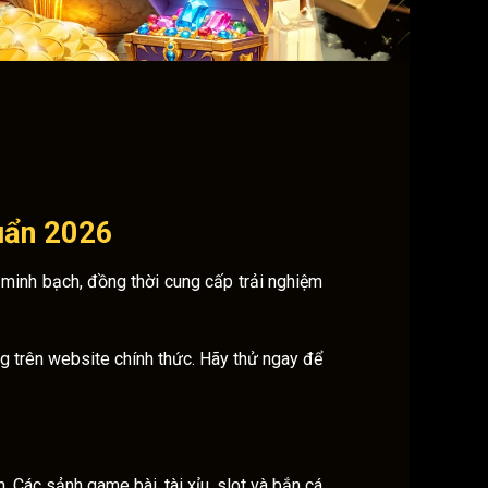
huẩn 2026
 minh bạch, đồng thời cung cấp trải nghiệm
g trên website chính thức. Hãy thử ngay để
. Các sảnh game bài, tài xỉu, slot và bắn cá