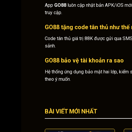
App
GO88
luôn cập nhật bản APK/iOS mới, 
truy cập.
GO88
tặng code tân thủ như thế
Code tân thủ giá trị 88K được gửi qua SMS
sảnh.
GO88
bảo vệ tài khoản ra sao
Hệ thống ứng dụng bảo mật hai lớp, kiểm s
theo ý muốn.
BÀI VIẾT MỚI NHẤT