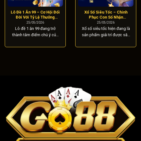
Lô Đề 1 Ăn 99 – Cơ Hội Đổi
Xổ Số Siêu Tốc – Chinh
Đời Với Tỷ Lệ Thưởng
Phục Con Số Nhận
Khủng
Thưởng Tức Thì
25/05/2026
25/05/2026
Lô đề 1 ăn 99 đang trở
Xổ số siêu tốc hiện đang là
thành tâm điểm chú ý của
sản phẩm giải trí được săn
cộng đồng ngư thủ số học
đón nhất tại các cổng
nhờ mức trả thưởng [...]
game trực tuyến nhờ tốc [...]