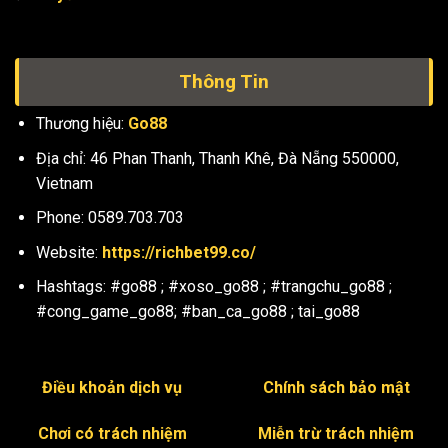
Thông Tin
Thương hiệu:
Go88
Địa chỉ: 46 Phan Thanh, Thanh Khê, Đà Nẵng 550000,
Vietnam
Phone: 0589.703.703
Website:
https://richbet99.co/
Hashtags: #go88 ; #xoso_go88 ; #trangchu_go88 ;
#cong_game_go88; #ban_ca_go88 ; tai_go88
Điều khoản dịch vụ
Chính sách bảo mật
Chơi có trách nhiệm
Miễn trừ trách nhiệm