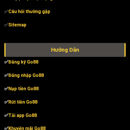
✅
Câu hỏi thường gặp
✅
Sitemap
Hướng Dẫn
✅
Đăng ký Go88
✅
Đăng nhập Go88
✅
Nạp tiền Go88
✅
Rút tiền Go88
✅
Tải app Go88
✅
Khuyến mãi Go88