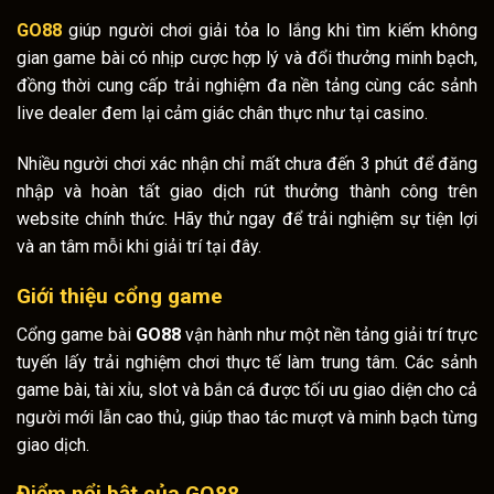
GO88
giúp người chơi giải tỏa lo lắng khi tìm kiếm không
gian game bài có nhịp cược hợp lý và đổi thưởng minh bạch,
đồng thời cung cấp trải nghiệm đa nền tảng cùng các sảnh
live dealer đem lại cảm giác chân thực như tại casino.
Nhiều người chơi xác nhận chỉ mất chưa đến 3 phút để đăng
nhập và hoàn tất giao dịch rút thưởng thành công trên
website chính thức. Hãy thử ngay để trải nghiệm sự tiện lợi
và an tâm mỗi khi giải trí tại đây.
Giới thiệu cổng game
Cổng game bài
GO88
vận hành như một nền tảng giải trí trực
tuyến lấy trải nghiệm chơi thực tế làm trung tâm. Các sảnh
game bài, tài xỉu, slot và bắn cá được tối ưu giao diện cho cả
người mới lẫn cao thủ, giúp thao tác mượt và minh bạch từng
giao dịch.
Điểm nổi bật của
GO88