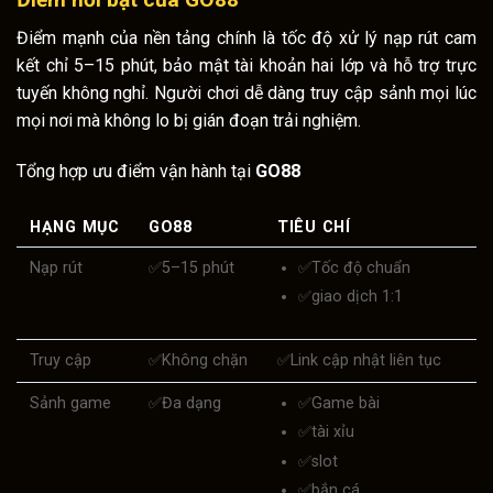
Điểm mạnh của nền tảng chính là tốc độ xử lý nạp rút cam
kết chỉ 5–15 phút, bảo mật tài khoản hai lớp và hỗ trợ trực
tuyến không nghỉ. Người chơi dễ dàng truy cập sảnh mọi lúc
mọi nơi mà không lo bị gián đoạn trải nghiệm.
Tổng hợp ưu điểm vận hành tại
GO88
HẠNG MỤC
GO88
TIÊU CHÍ
Nạp rút
✅
5–15 phút
✅
Tốc độ chuẩn
✅
giao dịch 1:1
Truy cập
✅
Không chặn
✅
Link cập nhật liên tục
Sảnh game
✅
Đa dạng
✅
Game bài
✅
tài xỉu
✅
slot
✅
bắn cá