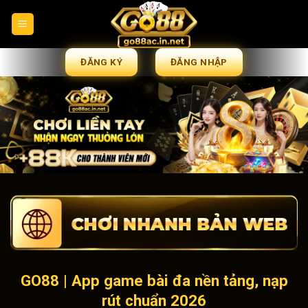
Skip
to
content
ĐĂNG KÝ
ĐĂNG NHẬP
GO88
| App game bài đa nền tảng, nạp
rút chuẩn 2026